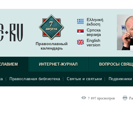
Ελληνική
έκδοση
Српска
верзиjа
English
Православный
version
календарь
СЛАВИЕМ
ИНТЕРНЕТ-ЖУРНАЛ
ВОПРОСЫ СВЯЩ
ка
|
Православная библиотека
|
Святые и святыни
|
Подвижники 
7 897 просмотров
Ра