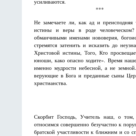
усиливаются.
***
Не замечаете ли, как ад и преисподняя
истины и веры в роде человеческом?
обманчивыми именами нововерия, богоис
стремятся затенить и исказить до неузн
Христовой истины, Того, Кто просвещае
юноши, како опасно ходите». Время наше
именно мудрости небесной, а не земной
верующие в Бога и преданные сыны Цер
христианства.
Скорбит Господь, Учитель наш, о том,
относимся совершенно безучастно к пору
братской участливости к ближним и со с