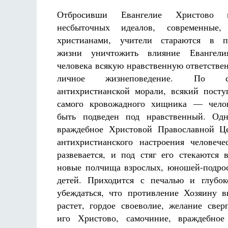
Отбросивши Евангелие Христово 
несбыточных идеалов, современные,
христианами, учители стараются в пр
жизни уничтожить влияние Евангели
человека всякую нравственную ответствен
личное жизнеповедение. По со
антихристианской морали, всякий посту
самого кровожадного хищника — челов
быть подведен под нравственный. Одн
враждебное Христовой Православной Ц
антихристианского настроения человече
развевается, и под стяг его стекаются 
новые полчища взрослых, юношей-подрос
детей. Приходится с печалью и глубо
убеждаться, что противление Хозяину в
растет, гордое своеволие, желание свер
иго Христово, самочиние, враждебное