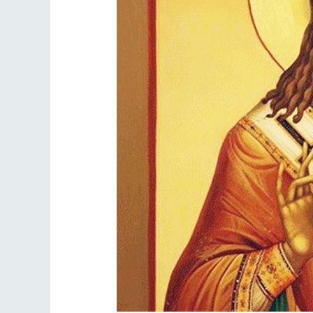
Разлуки не будет
Фредерика де Грааф