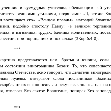
м учениям и суемудрым учителям, обещающим рай уте
тигается великими усилиями, подвигами: «Царствие Бо
я восхищают его». «Венцом правды», наградой блаженс
жизни, подобно апостолу Павлу: «в великом терпении
ницах, в изгнаниях, трудах, бдениях молитвенных, поста
счестии, при порицаниях и похвалах» (2Кор.6:4-8).
***
картина представляется нам, братья и юноши, если
м состоянии виноградника Божия. То, что совершаетс
лавном Отечестве, ясно говорит, что делатели виноград
рным иудеям: отвергают слова посланников Божии
скорбляют их и «поносят… и рекут всяк зол глагол» на 
, отвергая Его святое Евангелие, попирая Его заповед
***