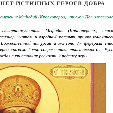
 НЕТ ИСТИННЫХ ГЕРОЕВ ДОБРА
омученик Мефодий (Красноперов), епископ Петропавловс
вященномученника Мефодия (Краноперова), еписк
ссионер, учитель и народный пастырь принял мученичес
я Божественной литургии и молебна 17 фервраля епис
ред храмом. Голос современника трагических для Русс
ждая в христианах ревность к подвигу веры.
Великомученик Георгий Победоносец. Н
святого