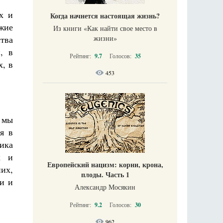
х и
Когда начнется настоящая жизнь?
жие
Из книги «Как найти свое место в
тва
жизни​»
, в
Рейтинг:
9.7
Голосов:
35
х, в
453
 мы
я в
ника
х и
Европейский нацизм: корни, крона,
них,
плоды. Часть 1
и и
Александр Мосякин
Рейтинг:
9.2
Голосов:
30
962