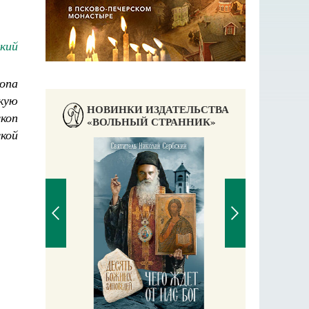
кий
опа
кую
НОВИНКИ ИЗДАТЕЛЬСТВА
коп
«ВОЛЬНЫЙ СТРАННИК»
кой
П
Е
аучись у