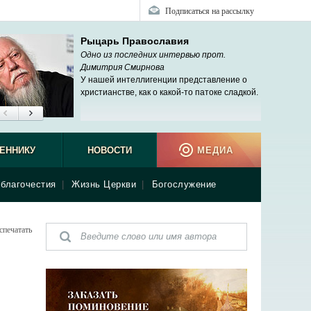
Подписаться на рассылку
Рыцарь Православия
Одно из последних интервью прот.
Димитрия Смирнова
У нашей интеллигенции представление о
христианстве, как о какой-то патоке сладкой.
ЕННИКУ
НОВОСТИ
МЕДИА
благочестия
|
Жизнь Церкви
|
Богослужение
спечатать