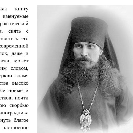
как книгу
 именуемые
актической
я, снять с
ность за его
временной
пок, даже и
ека, может
им словом,
еркви знамя
ства высоко
все новые и
тков, почти
кою скорбью
иноградника
гнуть благое
 настроение