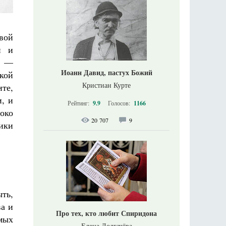
вой
и и
о —
Иоанн Давид, пастух Божий
кой
Кристиан Курте
те,
, и
Рейтинг:
9.9
Голосов:
1166
око
20 707
9
ики
ть,
а и
Про тех, кто любит Спиридона
мых
Елена Долгачёва