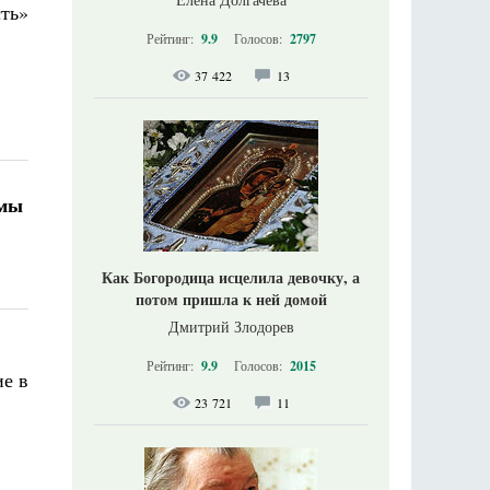
сть»
Рейтинг:
9.9
Голосов:
2797
37 422
13
 мы
Как Богородица исцелила девочку, а
потом пришла к ней домой
Дмитрий Злодорев
Рейтинг:
9.9
Голосов:
2015
ие в
23 721
11