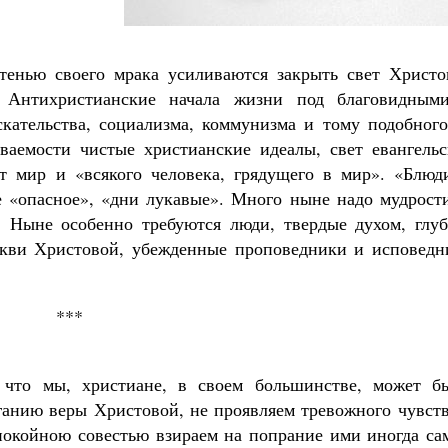
 тенью своего мрака усиливаются закрыть свет Христо
 Антихристианские начала жизни под благовидным
кательства, социализма, коммунизма и тому подобног
аваемости чистые христианские идеалы, свет евангельс
т мир и «всякого человека, грядущего в мир». «Блюди
 «опасное», «дни лукавые». Много ныне надо мудрости
. Ныне особенно требуются люди, твердые духом, глуб
кви Христовой, убежденные проповедники и исповедн
***
 что мы, христиане, в своем большинстве, может бы
ганию веры Христовой, не проявляем тревожного чувств
покойною совестью взираем на попрание ими иногда са