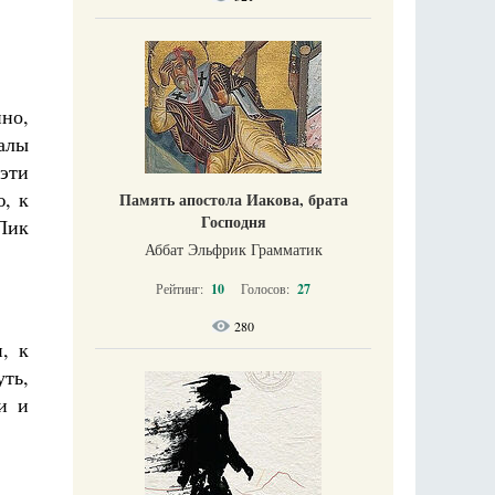
но,
алы
 эти
ю, к
Память апостола Иакова, брата
Господня
Лик
Аббат Эльфрик Грамматик
Рейтинг:
10
Голосов:
27
280
, к
уть,
и и