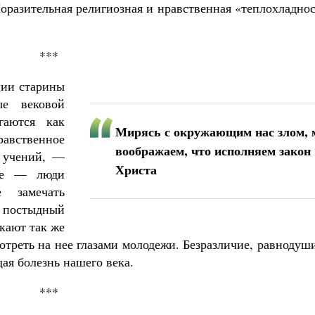
оразительная религиозная и нравственная «теплохладно
***
ции старины
ые вековой
гаются как
Мирясь с окружающим нас злом,
равственное
воображаем, что исполняем закон
 учений, —
Христа
шие — люди
замечать
 постыдный
кают так же
отреть на нее глазами молодежи. Безразличие, равнодуш
ая болезнь нашего века.
***