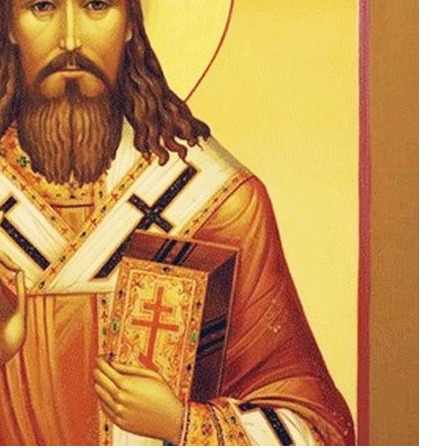
Роман Котов
Как найти своё место в жизни
Кирилл Мурышев