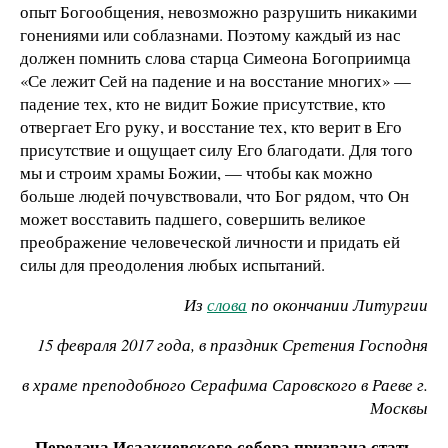
опыт Богообщения, невозможно разрушить никакими
гонениями или соблазнами. Поэтому каждый из нас
должен помнить слова старца Симеона Богоприимца
«Се лежит Сей на падение и на восстание многих» —
падение тех, кто не видит Божие присутствие, кто
отвергает Его руку, и восстание тех, кто верит в Его
присутствие и ощущает силу Его благодати. Для того
мы и строим храмы Божии, — чтобы как можно
больше людей почувствовали, что Бог рядом, что Он
может восставить падшего, совершить великое
преображение человеческой личности и придать ей
силы для преодоления любых испытаний.
Из
слова
по окончании Литургии
15 февраля 2017 года, в праздник Сретения Господня
в храме преподобного Серафима Саровского в Раеве г.
Москвы
Передача Исаакиевского собора призвана стать