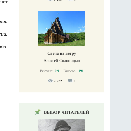
чет
нии
ии,
ода.
Свеча на ветру
Алексей Солоницын
Рейтинг:
9.9
Голосов:
191
2 252
1
ВЫБОР ЧИТАТЕЛЕЙ