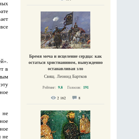
ных
ате
ает
все
Бремя меча и исцеление сердца: как
й».
остаться христианином, вынужденно
ет в
останавливая зло
мым
Свящ. Леонид Бартков
 эту
Рейтинг:
9.8
Голосов:
191
ьное
2 162
8
 не
ное
нное
м не