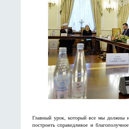
Разлуки не будет
Фредерика де Грааф
Главный урок, который все мы должны и
построить справедливое и благополучное