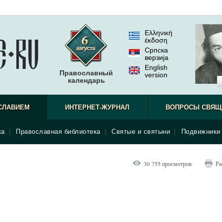
Ελληνική
έκδοση
Српска
верзиjа
English
Православный
version
календарь
СЛАВИЕМ
ИНТЕРНЕТ-ЖУРНАЛ
ВОПРОСЫ СВЯЩ
ка
|
Православная библиотека
|
Святые и святыни
|
Подвижники 
30 755 просмотров
Ра