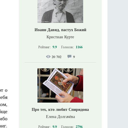
Иоанн Давид, пастух Божий
Кристиан Курте
Рейтинг:
9.9
Голосов:
1166
20 702
9
ют о
себя
ом,
Про тех, кто любит Спиридона
обще
Елена Долгачёва
 ибо
иг.
Рейтинг:
9.9
Голосов:
2796