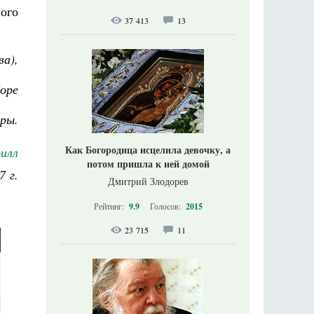
ого
37 413
13
а),
боре
вры.
Как Богородица исцелила девочку, а
илл
потом пришла к ней домой
7 г.
Дмитрий Злодорев
Рейтинг:
9.9
Голосов:
2015
23 715
11