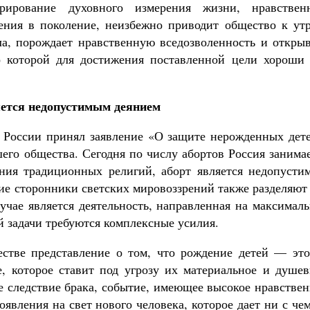
орирование духовного измерения жизни, нравствен
ения в поколение, неизбежно приводит общество к утр
ла, порождает нравственную вседозволенность и открыв
о которой для достижения поставленной цели хороши 
ется недопустимым деянием
 России принял заявление «О защите нерожденных дете
его общества. Сегодня по числу абортов Россия занима
ния традиционных религий, аборт является недопусти
ие сторонники светских мировоззрений также разделяют
учае является деятельность, направленная на максимал
й задачи требуются комплексные усилия.
естве представление о том, что рождение детей — это
, которое ставит под угрозу их материальное и душев
ое следствие брака, событие, имеющее высокое нравстве
явления на свет нового человека, которое дает ни с че