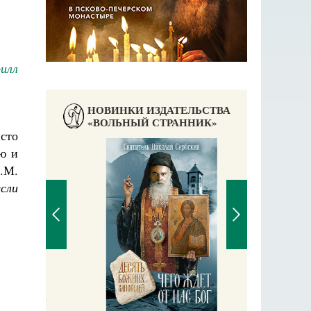
илл
НОВИНКИ ИЗДАТЕЛЬСТВА
«ВОЛЬНЫЙ СТРАННИК»
 сто
ю и
.М.
если
П
Е
аучись у