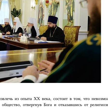
Роман Котов
Как найти своё место в жизни
Кирилл Мурышев
звлечь из опыта XX века, состоит в том, что невозмо
 общество, отвергнув Бога и отказавшись от религиоз