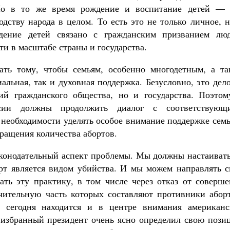
Но в то же время рождение и воспитание детей — 
дству народа в целом. То есть это не только личное, 
дение детей связано с гражданским призванием люд
и в масштабе страны и государства.
вать тому, чтобы семьям, особенно многодетным, а та
альная, так и духовная поддержка. Безусловно, это дел
ий гражданского общества, но и государства. Поэтом
сии должны продолжить диалог с соответствующ
 необходимости уделять особое внимание поддержке сем
кращения количества абортов.
законодательный аспект проблемы. Мы должны настаиват
орт является видом убийства. И мы можем направлять с
ать эту практику, в том числе через отказ от соверше
ачительную часть которых составляют противники аборт
 сегодня находится и в центре внимания американс
 избранный президент очень ясно определил свою пози