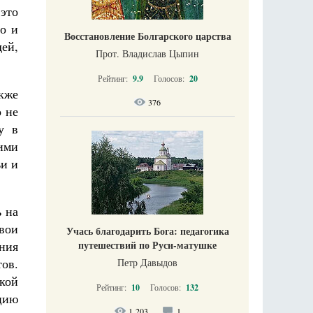
это
но и
Восстановление Болгарского царства
ей,
Прот. Владислав Цыпин
Рейтинг:
9.9
Голосов:
20
кже
376
о не
у в
ими
ьи и
ь на
вои
Учась благодарить Бога: педагогика
ния
путешествий по Руси-матушке
ов.
Петр Давыдов
кой
Рейтинг:
10
Голосов:
132
цию
1 203
1