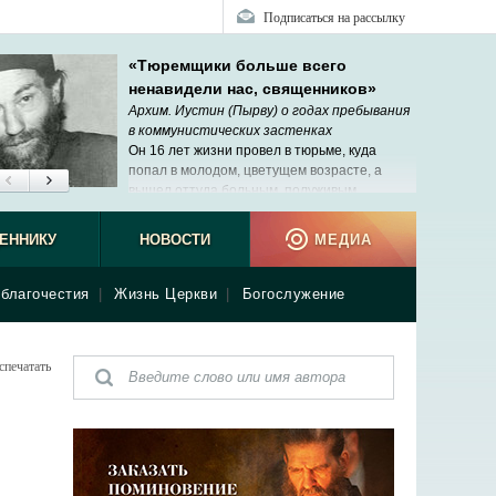
Подписаться на рассылку
«Тюремщики больше всего
ненавидели нас, священников»
Архим. Иустин (Пырву) о годах пребывания
в коммунистических застенках
Он 16 лет жизни провел в тюрьме, куда
попал в молодом, цветущем возрасте, а
вышел оттуда больным, полуживым
стариком.
ЕННИКУ
НОВОСТИ
МЕДИА
благочестия
|
Жизнь Церкви
|
Богослужение
спечатать