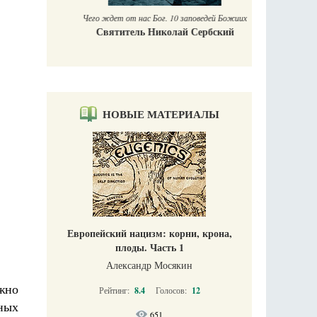
Чего ждет от нас Бог. 10 заповедей Божиих
Святитель Николай Сербский
НОВЫЕ МАТЕРИАЛЫ
Европейский нацизм: корни, крона,
плоды. Часть 1
Александр Мосякин
жно
Рейтинг:
8.4
Голосов:
12
ных
651