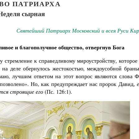
ВО ПАТРИАРХА
Неделя сырная
Святейший Патриарх Московский и всея Руси Кир
ивое и благополучное общество, отвергнув Бога
у стремление к справедливому мироустройству, которое
 на деле обернулось жестокостью, междоусобной брань
аю, лучшим ответом на этот вопрос являются слова Ф
е позволено». Но, как предупреждает нас пророк Давид,
ятся строящие его
(Пс. 126:1).
Великомученик Георгий Победоносец. Н
святого