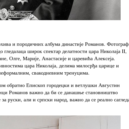
рхива и породичних албума династије Романов. Фотограф
о гледалаца широк спектар делатности цара Николаја II,
не, Олге, Марије, Анастасије и царевића Алексеја.
тивностима цара Николаја, делима милосрђа царице и
неформалним, свакодневним тренуцима.
дом обратио Епископ городецки и ветлушки Августин
дици Романов важно да би се данашње становништво
е за руски, али и српски народ, важно да се реално саглед