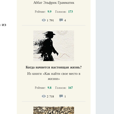
Аббат Эльфрик Грамматик
Рейтинг:
9.9
Голосов:
173
1 791
4
 из
Когда начнется настоящая жизнь?
Из книги «Как найти свое место в
жизни​»
Рейтинг:
9.8
Голосов:
167
2 718
1