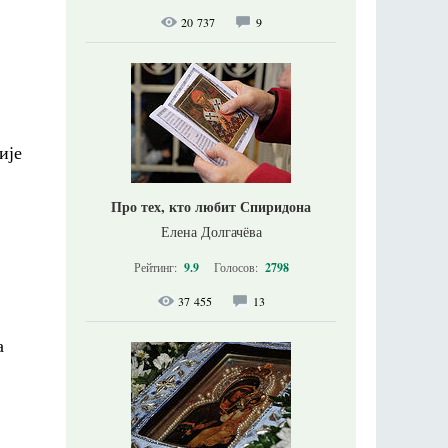
20 737
9
ије
Про тех, кто любит Спиридона
Елена Долгачёва
Рейтинг:
9.9
Голосов:
2798
37 455
13
а