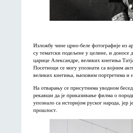
Изложбу чине црно-беле фотографије из а
су тематски подељене у целине, и доносе д
царице Александре, великих кнегиња Татја
Посетиоци се могу упознати са војним ак
великих кнегиња, њиховим портретима и 
На отварању се присутнима уводном бесе
рекавши да је приказивање филма о поро
упознало са историјом руског народа, јер ј
прошлост.