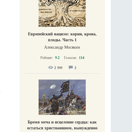
Европейский нацизм: корни, крона,
плоды. Часть 1
Александр Мосякин
Рейтинг:
9.2
Голосов:
114
2 595
2
р
Бремя меча и исцеление сердца: как
остаться христианином, вынужденно