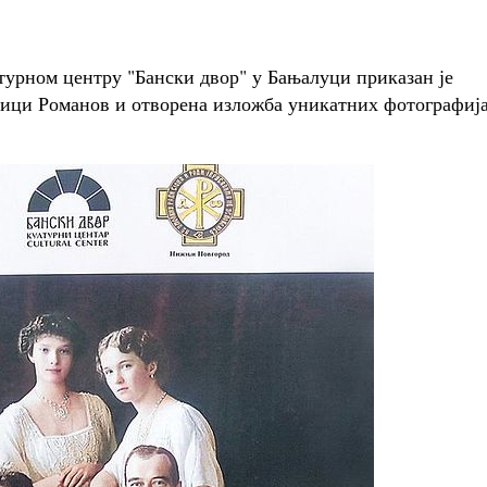
лтурном центру "Бански двор" у Бањалуци приказан је
дици Романов и отворена изложба уникатних фотографија