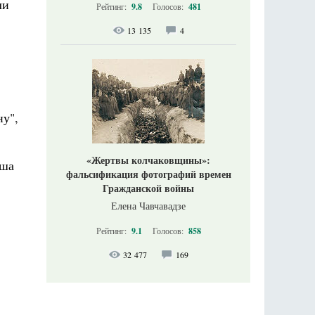
ли
Рейтинг:
9.8
Голосов:
481
13 135
4
ну",
«Жертвы колчаковщины»:
јша
фальсификация фотографий времен
Гражданской войны
Елена Чавчавадзе
Рейтинг:
9.1
Голосов:
858
32 477
169