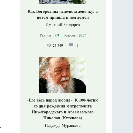
Как Богородица исцелила девочку, а
потом пришла к ней домой
Дмитрий Злодорев
Рейтинг:
9.9
Голосов:
2017
23 749
11
«Его весь народ любил». К 100-летию
со дня рождения митрополита
Нижегородского и Арзамасского
Николая (Кутепова)
Надежда Муравьева
у