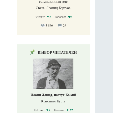
останавливая зло
Свящ. Леонид Бартков
Рейтинг:
9.7
Голосов:
308
3 896
29
ВЫБОР ЧИТАТЕЛЕЙ
Иоанн Давид, пастух Божий
Кристиан Курте
Рейтинг:
9.9
Голосов:
1167