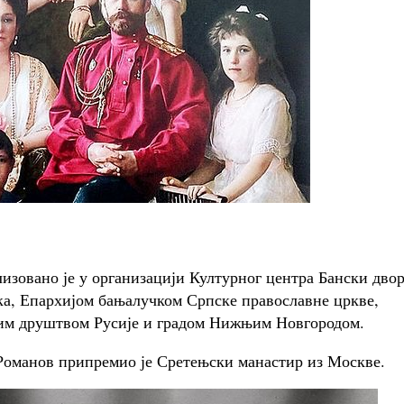
лизовано је у организацији Културног центра Бански дво
ка, Епархијом бањалучком Српске православне цркве,
им друштвом Русије и градом Нижњим Новгородом.
Романов припремио је Сретењски манастир из Москве.