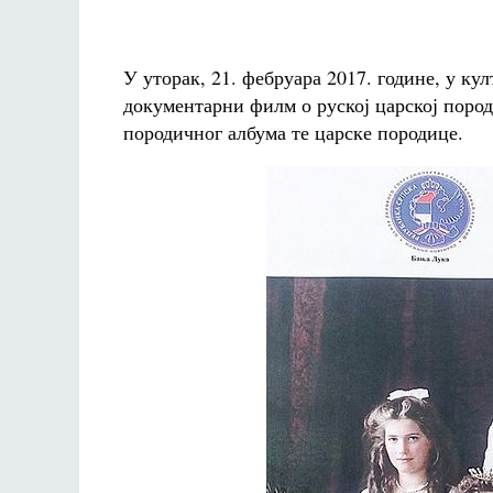
У уторак, 21. фебруара 2017. године, у ку
документарни филм о руској царској поро
породичног албума те царске породице.