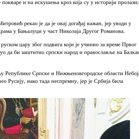
е покваре и на искушења кроз која су у историји пролази
ровић рекао је да је овај догађај важан, јер уводи у
 храма у Бањалуци у част Николаја Другог Романова.
 руском цару због подвига који је учинио за време Првог
енуо да би заштитио српски народ и православље на Балка
њу Републике Српске и Нижњеновгородске области Небо
вео Русију, иако тада неспремну, јер је Србија била