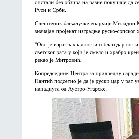
опстали без обзира на разне покушаје да с
Руси и Срби.
Свештеник бањалучке епархије Миладин Мит
значајан пројекат изградње руско-српског
"Ово је израз захвалности и благодарности
светског рата у који је смело и храбро кр
рекао је Митровић.
Копредседник Центра за привредну сарад
Пантић подсетио је да је руски цар у рат у
нападнута од Аустро-Угарске.