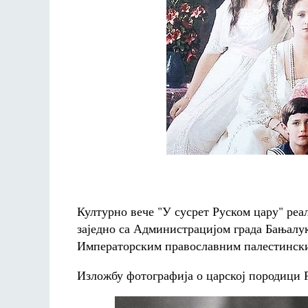
Културно вече "У сусрет Руском цару" реа
заједно са Администрацијом града Бањалу
Императорским православним палестинск
Изложбу фотографија о царској породици 