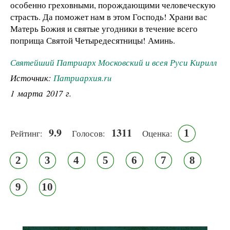
особенно греховными, порождающими человеческую
страсть. Да поможет нам в этом Господь! Храни вас
Матерь Божия и святые угодники в течение всего
поприща Святой Четыредесятницы! Аминь.
Святейший Патриарх Московский и всея Руси Кирилл
Источник:
Патриархия.ru
1 марта 2017 г.
9.9
1311
1
Рейтинг:
Голосов:
Оценка:
2
3
4
5
6
7
8
9
10