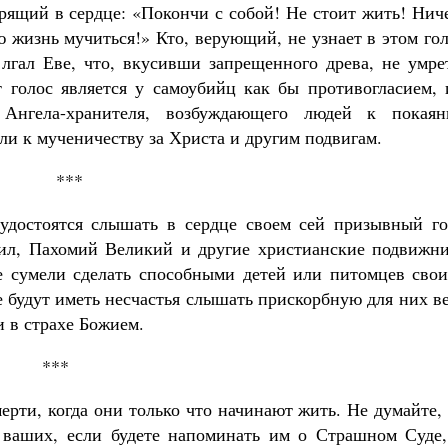
рящий в сердце: «Покончи с собой! Не стоит жить! Нич
ю жизнь мучиться!» Кто, верующий, не узнает в этом го
 лгал Еве, что, вкусивши запрещенного древа, не умре
от голос является у самоубийц как бы противогласием,
а Ангела-хранителя, возбуждающего людей к покаян
ли к мученичеству за Христа и другим подвигам.
***
удостоятся слышать в сердце своем сей призывный го
уил, Пахомий Великий и другие христианские подвижни
е сумели сделать способными детей или питомцев свои
е будут иметь несчастья слышать прискорбную для них в
и в страхе Божием.
***
мерти, когда они только что начинают жить. Не думайте,
 ваших, если будете напоминать им о Страшном Суде,