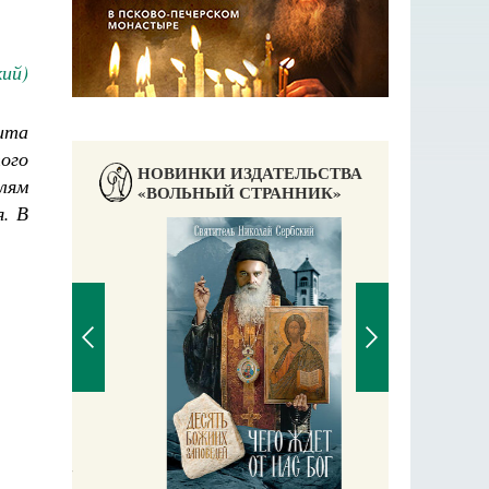
ий)
ита
ого
НОВИНКИ ИЗДАТЕЛЬСТВА
лям
«ВОЛЬНЫЙ СТРАННИК»
я. В
П
Е
аучись у