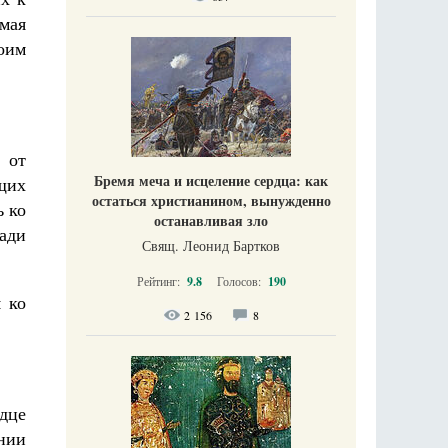
мая
воим
 от
Бремя меча и исцеление сердца: как
щих
остаться христианином, вынужденно
ь ко
останавливая зло
ади
Свящ. Леонид Бартков
Рейтинг:
9.8
Голосов:
190
я ко
2 156
8
рдце
ении