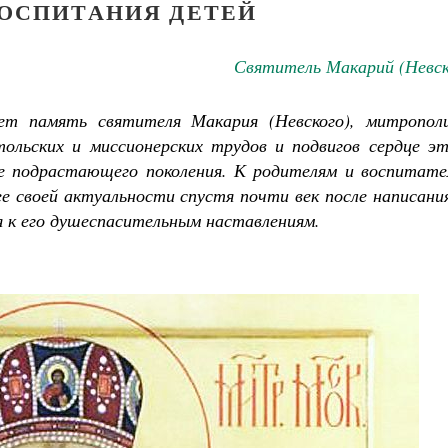
ВОСПИТАНИЯ ДЕТЕЙ
Святитель Макарий (Невск
ет память святителя Макария (Невского), митропол
тольских и миссионерских трудов и подвигов сердце эт
е подрастающего поколения. К родителям и воспитате
е своей актуальности спустя почти век после написани
я к его душеспасительным наставлениям.
Великомученик Георгий Победоносец. Н
святого