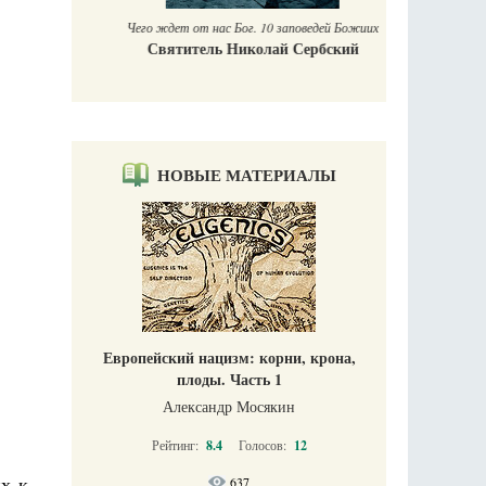
Чего ждет от нас Бог. 10 заповедей Божиих
Святитель Николай Сербский
НОВЫЕ МАТЕРИАЛЫ
Европейский нацизм: корни, крона,
плоды. Часть 1
Александр Мосякин
Рейтинг:
8.4
Голосов:
12
их к
637