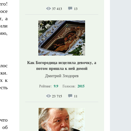
его!
37 413
13
лосе
т, а
 или
ию,
Как Богородица исцелила девочку, а
лос
потом пришла к ней домой
ки.
Дмитрий Злодорев
х к
есть
Рейтинг:
9.9
Голосов:
2015
23 715
11
 что
 об