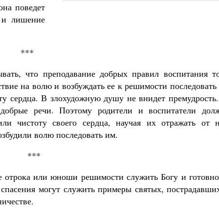
она поведет
 и лишение
***
вать, что преподавание добрых правил воспитания то
ствие на волю и возбуждать ее к решимости последовать
ту сердца. В злохудожную душу не внидет премудрость.
 добрые речи. Поэтому родители и воспитатели дол
ли чистоту своего сердца, научая их отражать от н
збудили волю последовать им.
***
е отрока или юноши решимости служить Богу и готовно
о спасения могут служить примеры святых, пострадавши
ичестве.