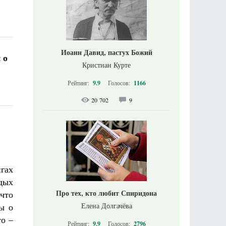
Иоанн Давид, пастух Божий
 о
Кристиан Курте
Рейтинг:
9.9
Голосов:
1166
20 702
9
гах
дых
Про тех, кто любит Спиридона
что
ы о
Елена Долгачёва
то –
Рейтинг:
9.9
Голосов:
2796