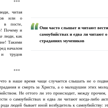
***
юди, читая
иков или о
ь в посте,
Они часто слышат и читают вести
о! Почему и
самоубийствах и едва ли читают о
е люди, как
страданиях мучеников
мне! Такими
ред началом
 и трудов
***
 что в наше время чаще случается слышать не о подви
радания и смерть за Христа, а о малодушии этих моло
йством. Не оттого ли это происходит, между прочим, 
сти о самоубийствах и едва ли читают когда-либо акт
 рода людей бывает иной возбудитель к самоубийству: э