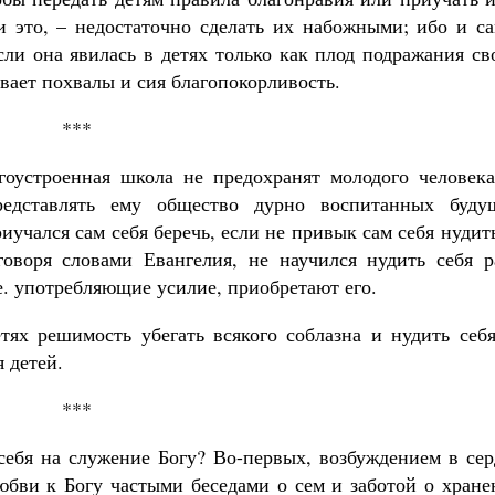
 это, – недостаточно сделать их набожными; ибо и са
сли она явилась в детях только как плод подражания с
вает похвалы и сия благопокорливость.
***
гоустроенная школа не предохранят молодого человека
редставлять ему общество дурно воспитанных буду
учался сам себя беречь, если не привык сам себя нудит
говоря словами Евангелия, не научился нудить себя р
е. употребляющие усилие, приобретают его.
етях решимость убегать всякого соблазна и нудить себ
 детей.
***
 себя на служение Богу? Во-первых, возбуждением в се
любви к Богу частыми беседами о сем и заботой о хран