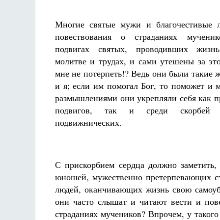
Многие святые мужи и благочестивые л
повествования о страданиях мучен
подвигах святых, проводивших жизн
молитве и трудах, и сами утешены за эт
мне не потерпеть!? Ведь они были такие ж
и я; если им помогал Бог, то поможет и 
размышлениями они укрепляли себя как п
подвигов, так и среди скорбей
подвижнических.
С прискорбием сердца должно заметить,
юношей, мужественно претерпевающих ст
людей, оканчивающих жизнь свою самоуби
они часто слышат и читают вести и пове
страданиях мучеников? Впрочем, у такого