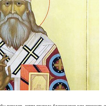
Роман Котов
Как найти своё место в жизни
Кирилл Мурышев
обы передать детям правила благонравия или приучать 