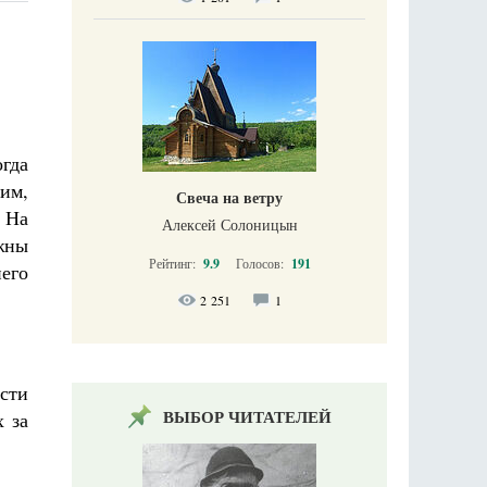
гда
 им,
Свеча на ветру
 На
Алексей Солоницын
жны
Рейтинг:
9.9
Голосов:
191
его
2 251
1
сти
ВЫБОР ЧИТАТЕЛЕЙ
х за