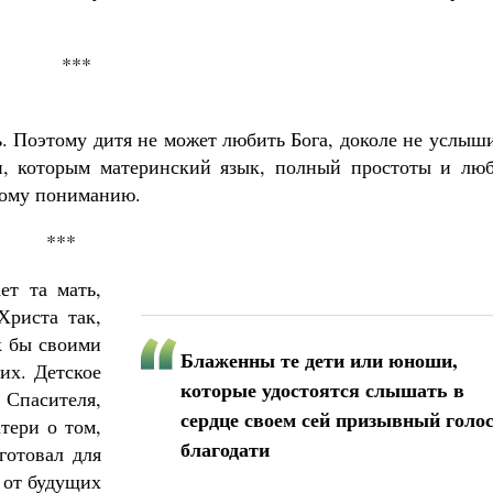
***
ь. Поэтому дитя не может любить Бога, доколе не услыш
и, которым материнский язык, полный простоты и люб
скому пониманию.
***
ет та мать,
Христа так,
к бы своими
Блаженны те дети или юноши,
их. Детское
которые удостоятся слышать в
Спасителя,
сердце своем сей призывный голо
атери о том,
благодати
готовал для
ь от будущих