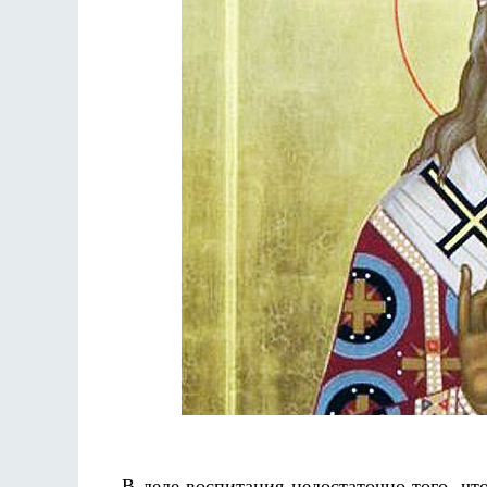
Разлуки не будет
Фредерика де Грааф
В деле воспитания недостаточно того, чт