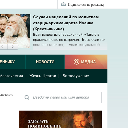
Подписаться на рассылку
Случаи исцелений по молитвам
старца-архимандрита Иоанна
(Крестьянкина)
Врач вышел из операционной: «Такого в
практике я еще не встречал. Что ж, если так
помогает молитва, — молитесь дальше!»
ЕННИКУ
НОВОСТИ
МЕДИА
благочестия
|
Жизнь Церкви
|
Богослужение
спечатать