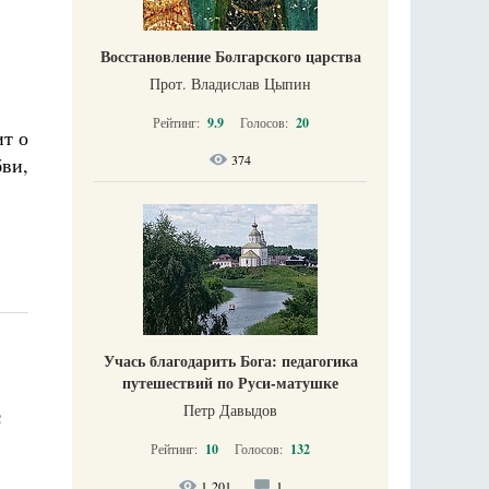
Восстановление Болгарского царства
Прот. Владислав Цыпин
Рейтинг:
9.9
Голосов:
20
ит о
374
ви,
Учась благодарить Бога: педагогика
путешествий по Руси-матушке
Петр Давыдов
с
Рейтинг:
10
Голосов:
132
1 201
1