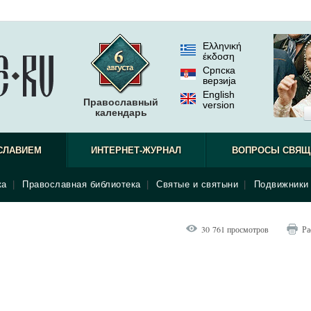
Ελληνική
έκδοση
Српска
верзиjа
English
Православный
version
календарь
СЛАВИЕМ
ИНТЕРНЕТ-ЖУРНАЛ
ВОПРОСЫ СВЯЩ
ка
|
Православная библиотека
|
Святые и святыни
|
Подвижники 
30 761 просмотров
Ра