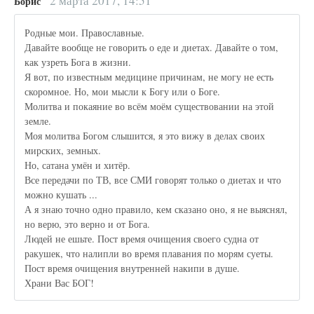
2 марта 2017, 14:51
Борис
Родные мои. Православные.
Давайте вообще не говорить о еде и диетах. Давайте о том,
как узреть Бога в жизни.
Я вот, по известным медицине причинам, не могу не есть
скоромное. Но, мои мысли к Богу или о Боге.
Молитва и покаяние во всём моём существовании на этой
земле.
Моя молитва Богом слышится, я это вижу в делах своих
мирских, земных.
Но, сатана умён и хитёр.
Все передачи по ТВ, все СМИ говорят только о диетах и что
можно кушать ...
А я знаю точно одно правило, кем сказано оно, я не выяснял,
но верю, это верно и от Бога.
Людей не ешьте. Пост время очищения своего судна от
ракушек, что налипли во время плавания по морям суеты.
Пост время очищения внутренней накипи в душе.
Храни Вас БОГ!