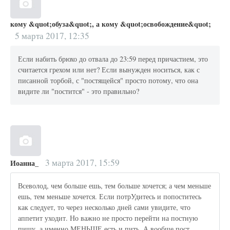
кому &quot;обуза&quot;, а кому &quot;освобождение&quot;
5 марта 2017, 12:35
Если набить брюхо до отвала до 23:59 перед причастием, это
считается грехом или нет? Если вынужден носиться, как с
писанной торбой, с "постящейся" просто потому, что она
видите ли "постится" - это правильно?
3 марта 2017, 15:59
Иоанна_
Всеволод, чем больше ешь, тем больше хочется; а чем меньше
ешь, тем меньше хочется. Если потрУдитесь и попоститесь
как следует, то через несколько дней сами увидите, что
аппетит уходит. Но важно не просто перейти на постную
пищу, а именно МЕНЬШЕ есть и пить. А вообще пост