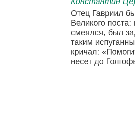
Константин Цер
Отец Гавриил б
Великого поста:
смеялся, был за
таким испуганны
кричал: «Помогит
несет до Голгофы