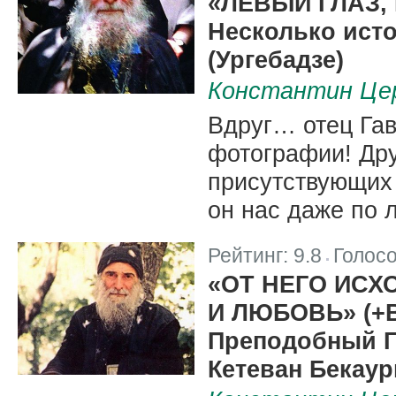
«ЛЕВЫЙ ГЛАЗ, 
Несколько ист
(Ургебадзе)
Константин Цер
Вдруг… отец Гав
фотографии! Дру
присутствующих 
он нас даже по 
Рейтинг:
9.8
Голос
|
«ОТ НЕГО ИСХ
И ЛЮБОВЬ» (+
Преподобный Г
Кетеван Бекаур