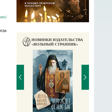
вич)
огда
НОВИНКИ ИЗДАТЕЛЬСТВА
«ВОЛЬНЫЙ СТРАННИК»
П
Е
аучись у