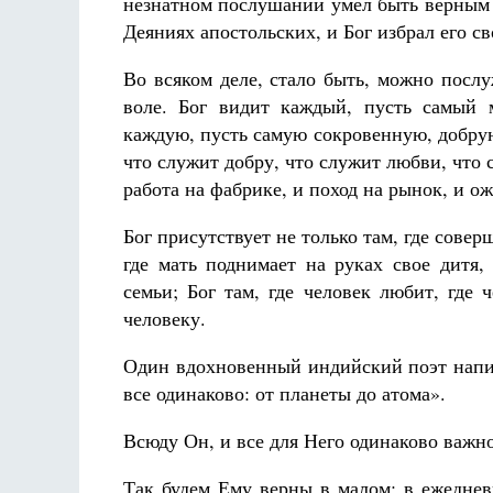
незнатном послушании умел быть верным 
Деяниях апостольских, и Бог избрал его 
Во всяком деле, стало быть, можно послу
воле. Бог видит каждый, пусть самый 
каждую, пусть самую сокровенную, добрую
что служит добру, что служит любви, что с
работа на фабрике, и поход на рынок, и о
Бог присутствует не только там, где совер
где мать поднимает на руках свое дитя,
семьи; Бог там, где человек любит, где 
человеку.
Один вдохновенный индийский поэт напис
все одинаково: от планеты до атома».
Всюду Он, и все для Него одинаково важно
Так будем Ему верны в малом; в ежеднев