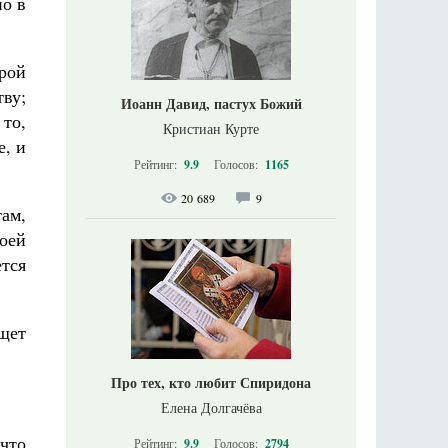
но в
брой
ву;
Иоанн Давид, пастух Божий
 то,
Кристиан Курте
е, и
Рейтинг:
9.9
Голосов:
1165
20 689
9
там,
воей
ется
щет
Про тех, кто любит Спиридона
Елена Долгачёва
 что
Рейтинг:
9.9
Голосов:
2794