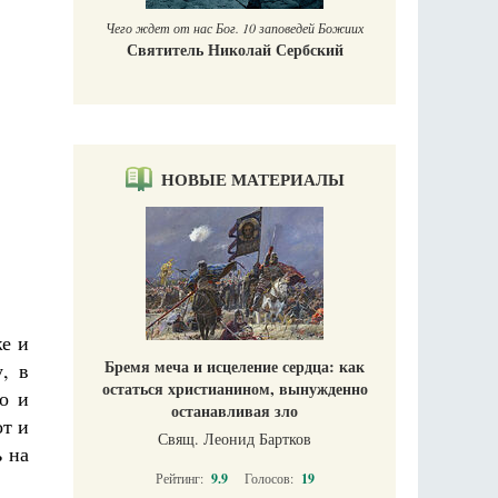
Чего ждет от нас Бог. 10 заповедей Божиих
Святитель Николай Сербский
НОВЫЕ МАТЕРИАЛЫ
же и
Бремя меча и исцеление сердца: как
, в
остаться христианином, вынужденно
о и
останавливая зло
от и
Свящ. Леонид Бартков
ь на
Рейтинг:
9.9
Голосов:
19