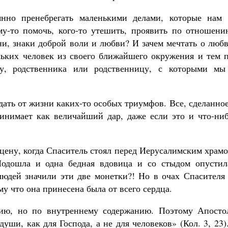
нно пренебрегать маленькими делами, которые нам 
му-то помочь, кого-то утешить, проявить по отношени
ни, знаки доброй воли и любви? И зачем мечтать о люб
льких человек из своего ближайшего окружения и тем п
ку, родственника или родственницу, с которыми мы
дать от жизни каких-то особых триумфов. Все, сделанно
ринимает как величайший дар, даже если это и что-ниб
цену, когда Спаситель стоял перед Иерусалимским храм
Подошла и одна бедная вдовица и со стыдом опустил
юдей значили эти две монетки?! Но в очах Спасителя 
му что она принесена была от всего сердца.
ию, но по внутреннему содержанию. Поэтому Апосто
 души, как для Господа, а не для человеков» (Кол. 3, 23)