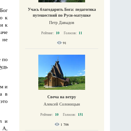
Учась благодарить Бога: педагогика
Бог
путешествий по Руси-матушке
ю к
Петр Давыдов
ви к
аче
Рейтинг:
10
Голосов:
11
 не
91
е по
удь
ом и
а в
Свеча на ветру
это
Алексей Солоницын
Рейтинг:
10
Голосов:
151
л и
1 706
. А,