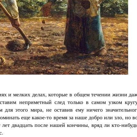
Роман Котов
Как найти своё место в жизни
Кирилл Мурышев
иях и мелких делах, которые в общем течении жизни да
ставим неприметный след только в самом узком кругу
 для этого мира, не оставив ему ничего значительног
оминать еще какое-то время за наше добро или зло, но в
т лет двадцать после нашей кончины, вряд ли кто-нибуд
с.