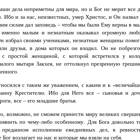
аши дела неприметны для мира, но и Бог не мерит все 
 Ибо и за нас, неизвестных, умер Христос, и Он назвал
им силам дал заповедь – чтобы мы были Ему верны в ма
Он именно малым и незнатным оказывал огромную любо
 Он избрал своими учениками, незнатные женщины помог
ли друзья, в дома которых он входил. Он не побрезго
с простой женщиной, с которой встретился у коло
малого мытаря Закхея, не оттолкнул презренную грешни
енного.
носился с таким же уважением, с каким и к «величайш
анну Крестителю. Ибо для Него все – сыновья и доч
роги, все – его младшие братья.
то, возможно, не сможем принести миру великих сверше
помнить по чему-либо особенному. Для Бога довольно т
преданном исполнении ежедневных дел, в ревност
Бог возлагает на нас и которые мы взяли на себя.