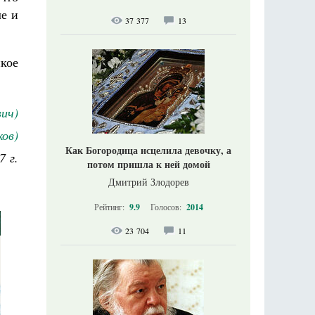
ле и
37 377
13
икое
вич)
ов)
Как Богородица исцелила девочку, а
7 г.
потом пришла к ней домой
Дмитрий Злодорев
Рейтинг:
9.9
Голосов:
2014
23 704
11