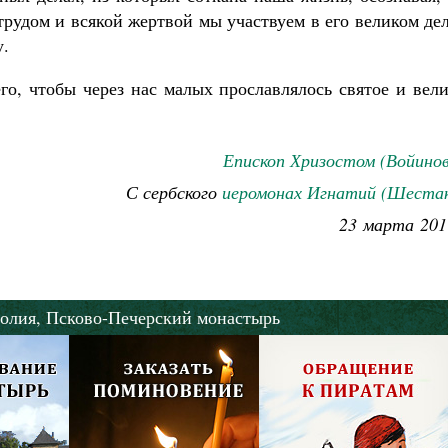
рудом и всякой жертвой мы участвуем в его великом де
.
его, чтобы через нас малых прославлялось святое и вел
Епископ Хризостом (Войино
С сербского
иеромонах Игнатий (Шестак
23 марта 201
олия,
Псково-Печерский монастырь