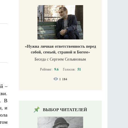
«Нужна личная ответственность перед
собой, семьей, страной и Богом»
Беседа с Сергеем Сельяновым
Рейтинг:
9.6
Голосов:
51
1 184
й –
ви.
. В
, и
ВЫБОР ЧИТАТЕЛЕЙ
ола
этом