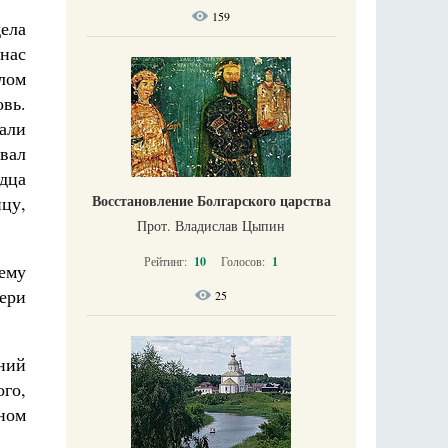
159
дела
 нас
лом
вь.
али
вал
дца
Восстановление Болгарского царства
цу,
Прот. Владислав Цыпин
Рейтинг:
10
Голосов:
1
ему
ери
25
ний
ого,
ном