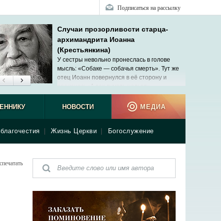
Подписаться на рассылку
Случаи прозорливости старца-
архимандрита Иоанна
(Крестьянкина)
У сестры невольно пронеслась в голове
мысль: «Собаке — собачья смерть». Тут же
отец Иоанн повернулся в её сторону и
произнес: «А так думать нельзя».
ЕННИКУ
НОВОСТИ
МЕДИА
благочестия
|
Жизнь Церкви
|
Богослужение
спечатать