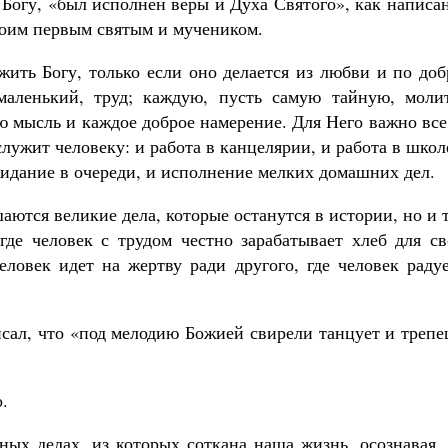
Богу, «был исполнен веры и Духа Святого», как написа
своим первым святым и мучеником.
жить Богу, только если оно делается из любви и по до
маленький, труд; каждую, пусть самую тайную, молит
 мысль и каждое доброе намерение. Для Него важно все
лужит человеку: и работа в канцелярии, и работа в школ
жидание в очереди, и исполнение мелких домашних дел.
шаются великие дела, которые останутся в истории, но и 
 где человек с трудом честно зарабатывает хлеб для с
человек идет на жертву ради другого, где человек раду
ал, что «под мелодию Божией свирели танцует и трепе
.
ных делах, из которых соткана наша жизнь, осознавая,