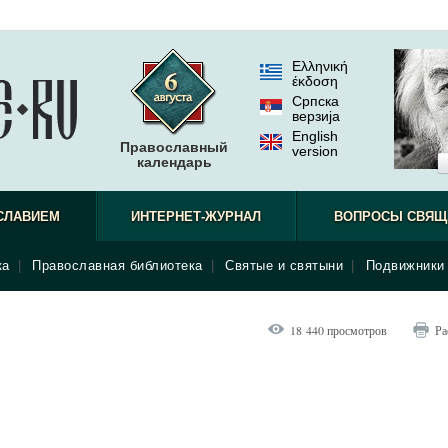
Ελληνική
έκδοση
Српска
верзиjа
English
Православный
version
календарь
СЛАВИЕМ
ИНТЕРНЕТ-ЖУРНАЛ
ВОПРОСЫ СВЯЩ
ка
|
Православная библиотека
|
Святые и святыни
|
Подвижники 
18 440 просмотров
Ра