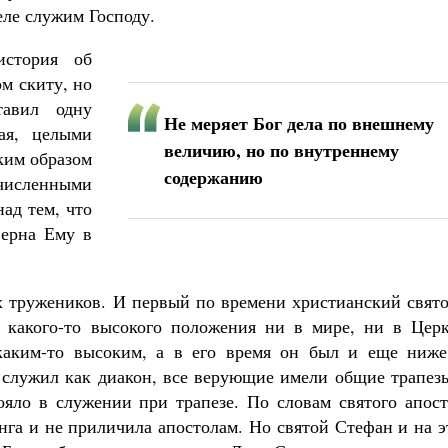
ле служим Господу.
история об
м скиту, но
тавил одну
Не меряет Бог дела по внешнему
ая, целыми
величию, но по внутреннему
аким образом
содержанию
очисленными
над тем, что
верна Ему в
 тружеников. И первый по времени христианский свято
 какого-то высокого положения ни в мире, ни в Церк
 каким-то высоким, а в его время он был и еще ниже
 служил как диакон, все верующие имели общие трапезы
ояло в служении при трапезе. По словам святого апост
анга и не приличила апостолам. Но святой Стефан и на 