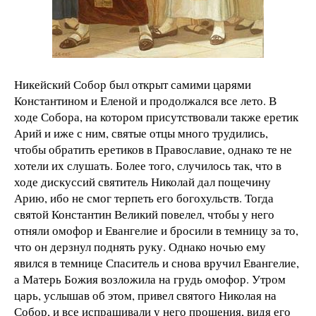
Никейский Собор был открыт самими царями
Константином и Еленой и продолжался все лето. В
ходе Собора, на котором присутствовали также еретик
Арий и иже с ним, святые отцы много трудились,
чтобы обратить еретиков в Православие, однако те не
хотели их слушать. Более того, случилось так, что в
ходе дискуссий святитель Николай дал пощечину
Арию, ибо не смог терпеть его богохульств. Тогда
святой Константин Великий повелел, чтобы у него
отняли омофор и Евангелие и бросили в темницу за то,
что он дерзнул поднять руку. Однако ночью ему
явился в темнице Спаситель и снова вручил Евангелие,
а Матерь Божия возложила на грудь омофор. Утром
царь, услышав об этом, привел святого Николая на
Собор, и все испрашивали у него прощения, видя его