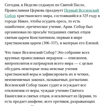
Сегодня, в Неделю седьмую по Святой Пасхе,
Православная Церковь празднует
Первый Вселенский
Собор
христианского мира, состоявшийся в 325 году в
городе Никее, чтобы осудить ересь, то есть
ошибочное, еретическое учение, Ария. Собор был
организован по просьбе тогдашних святых отцов
святым царем Константином, первым в мире
христианским царем (306–337), и матерью его Еленой.
Что такое Вселенский Собор? Это собрание всех
крупных православных иерархов — епископов,
митрополитов и патриархов всего мира — с целью
обсудить некоторые пока неясные учения
христианской веры и зафиксировать их в четких,
неизменяемых законах, называемых догматами.
Вселенский Собор также судит и осуждает все
отклонения от веры, чуждые учению Святого
Евангелия и святых отцов, и исключает из Церкви, то
есть предает анафеме, всех еретиков, разрывающих