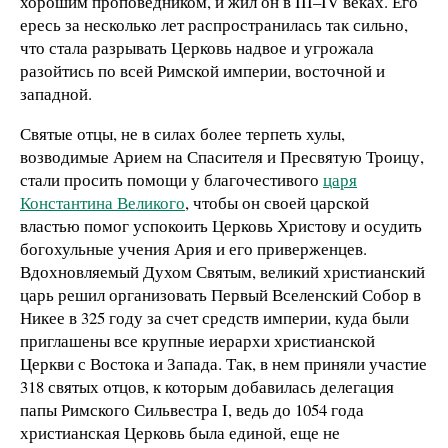
хорошим проповедником, и жил он в III–IV веках. Его
ересь за несколько лет распространилась так сильно,
что стала разрывать Церковь надвое и угрожала
разойтись по всей Римской империи, восточной и
западной.
Святые отцы, не в силах более терпеть хулы,
возводимые Арием на Спасителя и Пресвятую Троицу,
стали просить помощи у благочестивого
царя
Константина Великого
, чтобы он своей царской
властью помог успокоить Церковь Христову и осудить
богохульные учения Ария и его приверженцев.
Вдохновляемый Духом Святым, великий христианский
царь решил организовать Первый Вселенский Собор в
Никее в 325 году за счет средств империи, куда были
приглашены все крупные иерархи христианской
Церкви с Востока и Запада. Так, в нем приняли участие
318 святых отцов, к которым добавилась делегация
папы Римского Сильвестра I, ведь до 1054 года
христианская Церковь была единой, еще не