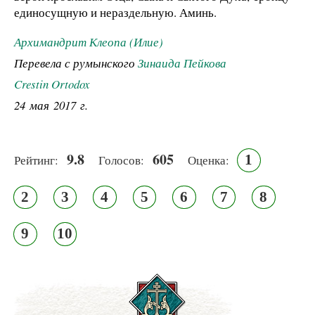
единосущную и нераздельную. Аминь.
Архимандрит Клеопа (Илие)
Перевела с румынского
Зинаида Пейкова
Crestin Ortodox
24 мая 2017 г.
9.8
605
1
Рейтинг:
Голосов:
Оценка:
2
3
4
5
6
7
8
9
10