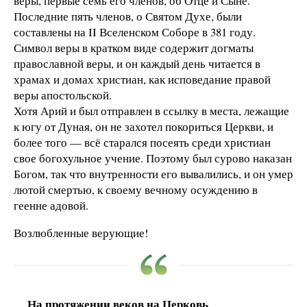
веры, первые семь его членов, об Отце и Сыне.
Последние пять членов, о Святом Духе, были
составлены на II Вселенском Соборе в 381 году.
Символ веры в кратком виде содержит догматы
православной веры, и он каждый день читается в
храмах и домах христиан, как исповедание правой
веры апостольской.
Хотя Арий и был отправлен в ссылку в места, лежащие
к югу от Дуная, он не захотел покориться Церкви, и
более того — всё старался посеять среди христиан
свое богохульное учение. Поэтому был сурово наказан
Богом, так что внутренности его вывалились, и он умер
лютой смертью, к своему вечному осуждению в
геенне адовой.
Возлюбленные верующие!
На протяжении веков на Церковь