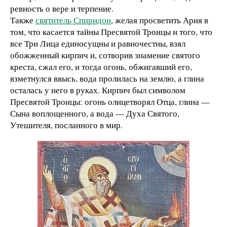
ревность о вере и терпение.
Также
святитель Спиридон
, желая просветить Ария в
том, что касается тайны Пресвятой Троицы и того, что
все Три Лица единосущны и равночестны, взял
обожженный кирпич и, сотворив знамение святого
креста, сжал его, и тогда огонь, обжигавший его,
взметнулся ввысь, вода пролилась на землю, а глина
осталась у него в руках. Кирпич был символом
Пресвятой Троицы: огонь олицетворял Отца, глина —
Сына воплощенного, а вода — Духа Святого,
Утешителя, посланного в мир.