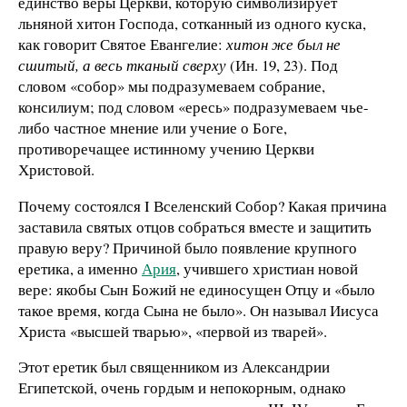
единство веры Церкви, которую символизирует
льняной хитон Господа, сотканный из одного куска,
как говорит Святое Евангелие:
хитон же был не
сшитый, а весь тканый сверху
(Ин. 19, 23). Под
словом «собор» мы подразумеваем собрание,
консилиум; под словом «ересь» подразумеваем чье-
либо частное мнение или учение о Боге,
противоречащее истинному учению Церкви
Христовой.
Почему состоялся I Вселенский Собор? Какая причина
заставила святых отцов собраться вместе и защитить
правую веру? Причиной было появление крупного
еретика, а именно
Ария
, учившего христиан новой
вере: якобы Сын Божий не единосущен Отцу и «было
такое время, когда Сына не было». Он называл Иисуса
Христа «высшей тварью», «первой из тварей».
Этот еретик был священником из Александрии
Египетской, очень гордым и непокорным, однако