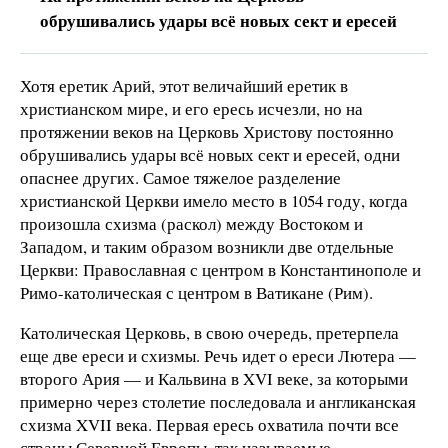
обрушивались удары всё новых сект и ересей
Хотя еретик Арий, этот величайший еретик в
христианском мире, и его ересь исчезли, но на
протяжении веков на Церковь Христову постоянно
обрушивались удары всё новых сект и ересей, одни
опаснее других. Самое тяжелое разделение
христианской Церкви имело место в 1054 году, когда
произошла схизма (раскол) между Востоком и
Западом, и таким образом возникли две отдельные
Церкви: Православная с центром в Константинополе и
Римо-католическая с центром в Ватикане (Рим).
Католическая Церковь, в свою очередь, претерпела
еще две ереси и схизмы. Речь идет о ереси Лютера —
второго Ария — и Кальвина в XVI веке, за которыми
примерно через столетие последовала и англиканская
схизма XVII века. Первая ересь охватила почти все
страны Северной Европы, так называемые