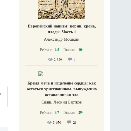
Европейский нацизм: корни, крона,
плоды. Часть 1
Александр Мосякин
Рейтинг:
9.3
Голосов:
104
2 329
1
Бремя меча и исцеление сердца: как
остаться христианином, вынужденно
т
останавливая зло
Свящ. Леонид Бартков
Рейтинг:
9.7
Голосов:
294
3 650
21