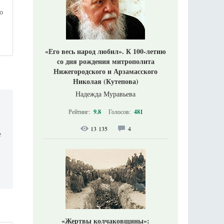
о
«Его весь народ любил». К 100-летию
со дня рождения митрополита
Нижегородского и Арзамасского
Николая (Кутепова)
Надежда Муравьева
Рейтинг:
9.8
Голосов:
481
,
13 135
4
е
«Жертвы колчаковщины»: