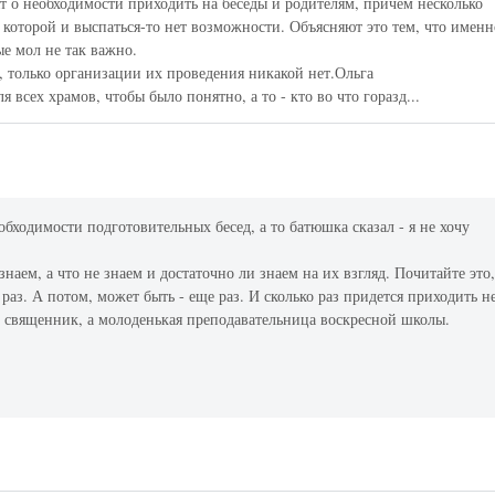
т о необходимости приходить на беседы и родителям, причем несколько
, которой и выспаться-то нет возможности. Объясняют это тем, что именн
ые мол не так важно.
, только организации их проведения никакой нет.Ольга
я всех храмов, чтобы было понятно, а то - кто во что горазд...
обходимости подготовительных бесед, а то батюшка сказал - я не хочу
знаем, а что не знаем и достаточно ли знаем на их взгляд. Почитайте это
 раз. А потом, может быть - еще раз. И сколько раз придется приходить н
е священник, а молоденькая преподавательница воскресной школы.