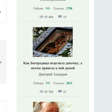
Рейтинг:
9.9
Голосов:
2798
ы
37 454
13
я
Как Богородица исцелила девочку, а
потом пришла к ней домой
ь
Дмитрий Злодорев
Рейтинг:
9.9
Голосов:
2015
23 742
11