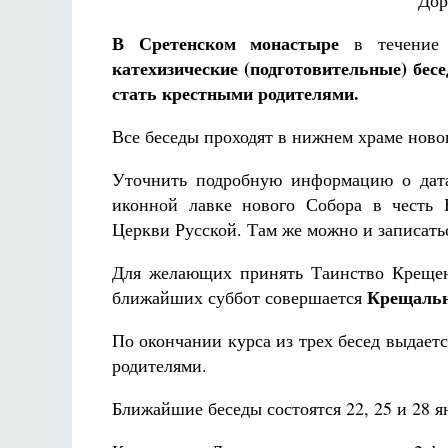
Дор
Фредерика де Грааф
В Сретенском монастыре
в течение д
катехизические (подготовительные) бе
стать крестными родителями.
Все беседы проходят в нижнем храме новог
Уточнить подробную информацию о дата
иконной лавке нового Собора в честь 
Церкви Русской. Там же можно и записатьс
Для желающих принять Таинство Крещен
Крещальн
ближайших суббот совершается
По окончании курса из трех бесед выдаетс
родителями.
Ближайшие беседы состоятся 22, 25 и 28 я