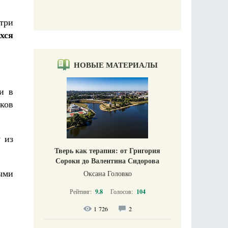
три
хся
НОВЫЕ МАТЕРИАЛЫ
и в
ков
 из
Тверь как терапия: от Григория
Сороки до Валентина Сидорова
ными
Оксана Головко
Рейтинг:
9.8
Голосов:
104
1 726
2