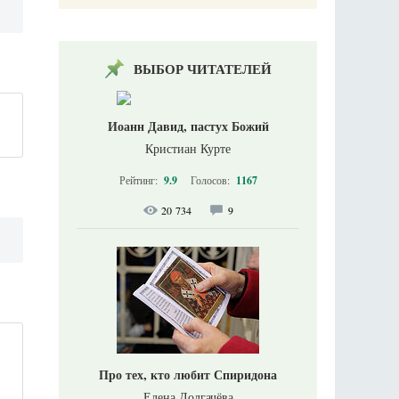
ВЫБОР ЧИТАТЕЛЕЙ
Иоанн Давид, пастух Божий
Кристиан Курте
Рейтинг:
9.9
Голосов:
1167
20 734
9
Про тех, кто любит Спиридона
Елена Долгачёва