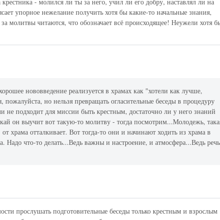
а крестника - молился ли ты за него, учил ли его добру, наставлял ли на
сает упорное нежелание получить хотя бы какие-то начальные знания,
то за молитвы читаются, что обозначает всё происходящее! Неужели хотя б
хорошее нововведение реализуется в храмах как "хотели как лучше,
ня, пожалуйста, но нельзя превращать огласительные беседы в процедуру
и не подходит для миссии быть крестным, достаточно ли у него знаний
скай он выучит вот такую-то молитву - тогда посмотрим...Молодежь, така
 от храма отталкивает. Вот тогда-то они и начинают ходить из храма в
а. Надо что-то делать...Ведь важны и настроение, и атмосфера...Ведь реч
имости прослушать подготовительные беседы только крестным и взрослым