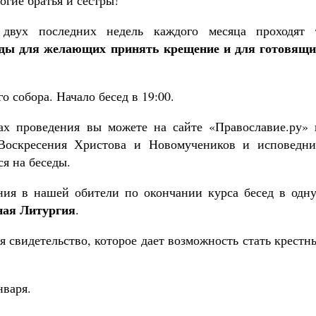
огие братья и сестры!
Как найти своё место в жизни
Кирилл Мурышев
вух последних недель каждого месяца проходят 
седы для желающих принять крещение
и для готовящи
о собора. Начало бесед в 19:00.
х проведения вы можете на сайте «Православие.ру» 
Воскресения Христова и Новомучеников и исповедни
я на беседы.
ия в нашей обители по окончании курса бесед в одну
ая Литургия
.
я свидетельство, которое дает возможность стать крест
нваря.