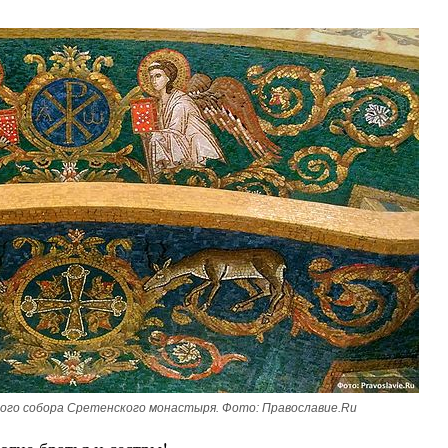
Великомученик Георгий Победоносец. Н
святого
Роман Котов
ого собора Сретенского монастыря. Фото: Православие.Ru