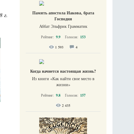
Память апостола Иакова, брата
8 г.
Господня
Аббат Эльфрик Грамматик
Рейтинг:
9.9
Голосов:
153
1 593
4
Когда начнется настоящая жизнь?
Из книги «Как найти свое место в
жизни​»
Рейтинг:
9.8
Голосов:
157
2 435