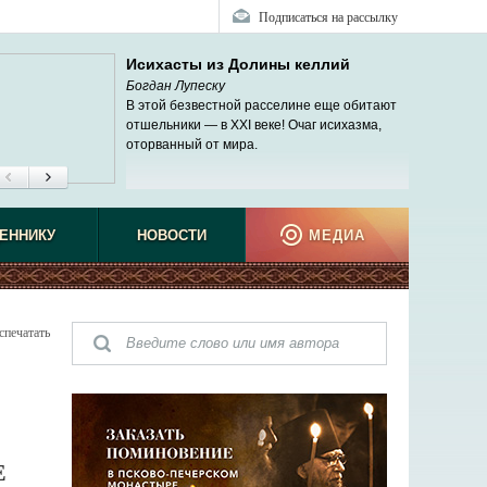
Подписаться на рассылку
Исихасты из Долины келлий
Богдан Лупеску
В этой безвестной расселине еще обитают
отшельники — в XXI веке! Очаг исихазма,
оторванный от мира.
ЕННИКУ
НОВОСТИ
МЕДИА
спечатать
Е