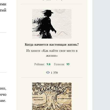
ими
тий
Когда начнется настоящая жизнь?
Из книги «Как найти свое место в
жизни​»
Рейтинг:
9.8
Голосов:
95
1 370
но,
нчо
вие.