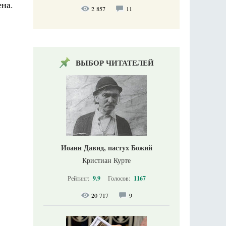
на.
2 857
11
ВЫБОР ЧИТАТЕЛЕЙ
Иоанн Давид, пастух Божий
Кристиан Курте
Рейтинг:
9.9
Голосов:
1167
20 717
9