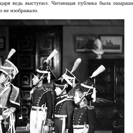
 царя ведь выступил. Читающая публика была ошараше
ю не изображало.