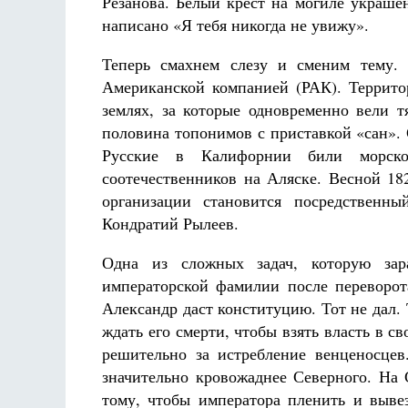
Резанова. Белый крест на могиле украше
написано «Я тебя никогда не увижу».
Теперь смахнем слезу и сменим тему. 
Американской компанией (РАК). Террит
землях, за которые одновременно вели
половина топонимов с приставкой «сан». 
Русские в Калифорнии били морског
соотечественников на Аляске. Весной 18
организации становится посредственн
Кондратий Рылеев.
Одна из сложных задач, которую зар
императорской фамилии после переворота
Александр даст конституцию. Тот не дал.
ждать его смерти, чтобы взять власть в с
решительно за истребление венценосце
значительно кровожаднее Северного. На 
тому, чтобы императора пленить и выв