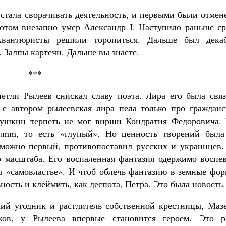
тала сворачивать деятельность, и первыми были отмен
отом внезапно умер Александр I. Наступило раньше ср
Авантюристы решили торопиться. Дальше был декаб
 Залпы картечи. Дальше вы знаете.
***
етли Рылеев снискал славу поэта. Лира его была связ
 с автором рылеевская лира пела только про гражданс
Пушкин терпеть не мог вирши Кондратия Федоровича. 
umm, то есть «глупый». Но ценность творений была
озможно первый, противопоставил русских и украинцев.
о масштаба. Его воспаленная фантазия одержимо воспев
т «самовластье». И чтоб облечь фантазию в земные фор
ость и клеймить, как деспота, Петра. Это была новость.
ий угодник и растлитель собственной крестницы, Мазе
ков, у Рылеева впервые становится героем. Это р