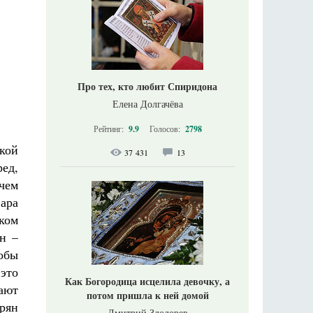
Про тех, кто любит Спиридона
Елена Долгачёва
Рейтинг:
9.9
Голосов:
2798
кой
37 431
13
ред,
 чем
ара
ком
н –
обы
 это
Как Богородица исцелила девочку, а
ают
потом пришла к ней домой
рян
Дмитрий Злодорев