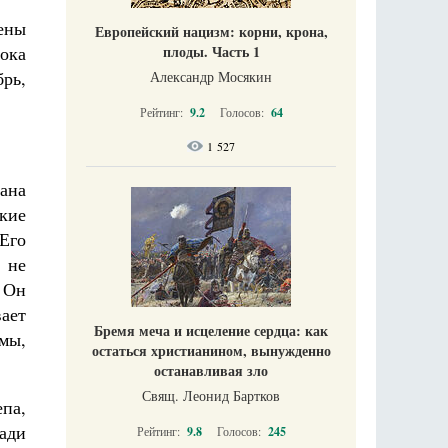
ены
Европейский нацизм: корни, крона,
плоды. Часть 1
ока
рь,
Александр Мосякин
Рейтинг:
9.2
Голосов:
64
1 527
ана
кие
Его
 не
 Он
ает
Бремя меча и исцеление сердца: как
мы,
остаться христианином, вынужденно
останавливая зло
Свящ. Леонид Бартков
па,
ади
Рейтинг:
9.8
Голосов:
245