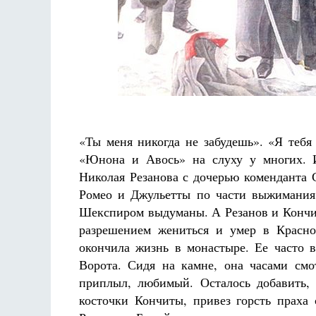
Разлуки не будет
Фредерика де Грааф
«Ты меня никогда не забудешь». «Я тебя
«Юнона и Авось» на слуху у многих. И
Николая Резанова с дочерью коменданта 
Ромео и Джульетты по части выжимания 
Шекспиром выдуманы. А Резанов и Кончита
разрешением жениться и умер в Красно
окончила жизнь в монастыре. Ее часто в
Ворота. Сидя на камне, она часами смо
приплыл, любимый. Осталось добавить,
косточки Кончиты, привез горсть праха