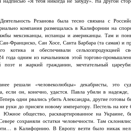
н надписью «Я тебя никогда не забуду». На другой сто
Деятельность Резанова была тесно связана с Российс
ориально компания размещалась в Калифорнии на спор
 тяжбы мексиканцы, испанцы и американцы. Там и пон
Сан-Франциско, Сан Хосе, Санта Барбара (та самая) и п
о котика и обеспечивали сельхозпродукцией св
24 года одним из начальников этой торгово-промышлен
ый поэт и жаркий гражданин, мечтательный цареуби
анее решали «человеколюбцы» декабристы, это суд
, если он, конечно, удастся. Павла убили в надежде, 
 Теперь одни рвались убить Александра, другие готовы 
вои руки до присяги новому императору. Пестель на юге
в. Южное общество, расквартированное на Украине, б
Севере сохраняли остатки человечности. Там склонялис
езти… в Калифорнию. В Европу везти было никак нель