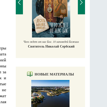
П
Е
аучись у
Чего ждет от нас Бог. 10 заповедей Божиих
Святитель Николай Сербский
еры
ата
ией
оны
л за
НОВЫЕ МАТЕРИАЛЫ
ж и
тые
 не
жат
лая