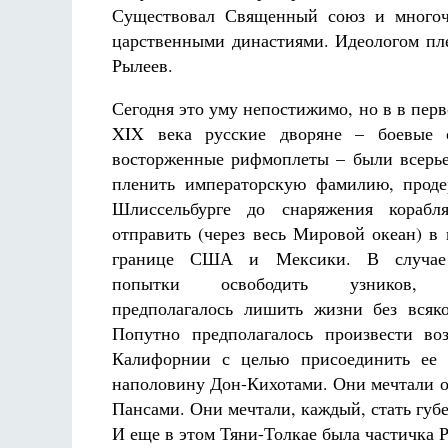
Существовал Священный союз и многоч
царственными династиями. Идеологом пл
Рылеев.
Сегодня это уму непостижимо, но в в перв
XIX века русские дворяне – боевые
восторженные рифмоплеты – были всерь
пленить императорскую фамилию, проде
Шлиссельбурге до снаряжения кораб
отправить (через весь Мировой океан) в 
границе США и Мексики. В случае 
попытки освободить узников, п
предполагалось лишить жизни без всяк
Попутно предполагалось произвести во
Калифорнии с целью присоединить ее (
наполовину Дон-Кихотами. Они мечтали о
Пансами. Они мечтали, каждый, стать губе
И еще в этом Тяни-Толкае была частичка Р