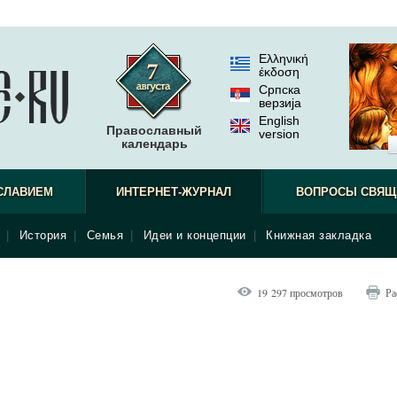
Ελληνική
έκδοση
Српска
верзиjа
English
Православный
version
календарь
СЛАВИЕМ
ИНТЕРНЕТ-ЖУРНАЛ
ВОПРОСЫ СВЯЩ
|
История
|
Семья
|
Идеи и концепции
|
Книжная закладка
19 297 просмотров
Ра