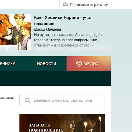
Подписаться на рассылку
Как «Хроники Нарнии» учат
покаянию
Мария Минаева
Не ругая, не наставляя, Аслан подводит
героев к ответу на свои вопросы. Они
отвечают – и содрогаются от своих
поступков. Голос Аслана – это голос совести.
ЕННИКУ
НОВОСТИ
МЕДИА
спечатать