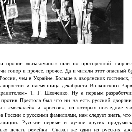
 и прочие «казакоманы» шли по проторенной творчес
чи топор и прочее, прочее. Да и читали этот опасный б
России, чем в Украйне. Больше в дворянских гостиных,
Малороссии и племянница декабриста Волконского Варв
хранителем» Т. Г. Шевченко. Ну а первым разработчи
 против Престола был что ни на есть русский дворяни
ил «москалей» и «россов», из которых последние як
в России с русскими фамилиями, нам следует знать, что
радиции. Русские первые и лучше других придумыв
лько делать ремейки. Сказал же один из русских дво