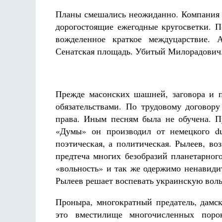
Планы смешались неожиданно. Компания с
дорогостоящие ежегодные кругосветки. П
вожделенное краткое междуцарствие. 
Сенатская площадь. Убитый Милорадович.
Прежде масонских шашней, заговора и п
обязательствами. По трудовому договору
права. Иным песням была не обучена. 
«Думы» он производил от немецкого d
поэтическая, а политическая. Рылеев, в
предтеча многих безобразий планетарног
«вольность» и так же одержимо ненавиди
Рылеев решает воспевать украинскую вольн
Проныра, многократный предатель, дамск
это вместилище многочисленных поро