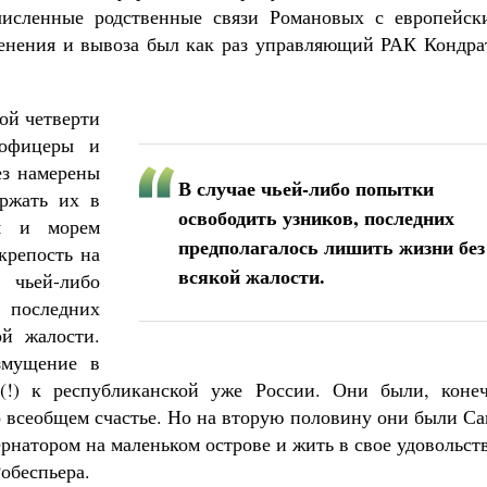
исленные родственные связи Романовых с европейск
енения и вывоза был как раз управляющий РАК Кондра
ой четверти
 офицеры и
ез намерены
В случае чьей-либо попытки
ржать их в
освободить узников, последних
ля и морем
предполагалось лишить жизни без
крепость на
всякой жалости.
чьей-либо
оследних
ой жалости.
змущение в
!) к республиканской уже России. Они были, конеч
 всеобщем счастье. Но на вторую половину они были Са
рнатором на маленьком острове и жить в свое удовольст
обеспьера.