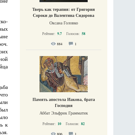
роне
Тверь как терапия: от Григория
Сороки до Валентина Сидорова
ко-
Оксана Головко
ных
Рейтинг:
9.7
Голосов:
58
ыне
роч.
884
1
оих
ной
йца
ьба
что
Память апостола Иакова, брата
были
Господня
 был
Аббат Эльфрик Грамматик
ыло
ь к
Рейтинг:
10
Голосов:
82
зя.
806
1