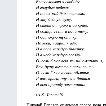
Благословляю я свободу
И голубые небеса!
И посох мой благословляю,
И эту бедную суму,
И степь от краю и до краю,
И солнца свет, и ночи тьму,
И одинокую тропинку,
По коей, нищий, я иду,
И в поле каждую былинку,
И в небе каждую звезду!
О, если б мог всю жизнь смешать я,
Всю душу вместе с вами слить.
О, если б мог в свои объятья
Я вас, враги, друзья и братья,
И всю природу заключить!
(
А.К. Толстой)
г
Николай Бердяев описывал своего рода