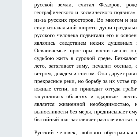
русской земли, считал Федоров, рож
географического и космического подвига»
из-за русских просторов. Во многом и н
силу изначальной широты души (раздольн
русского человека подвигали его к осво
являлись следствием неких душевных 
Осваиваемые просторы воспитывали опр
судьбою жить в суровой среде. Безжалос
лето, затягивает зиму, печалит осенью,
ветром, дождем и снегом. Она дарует равн
прекрасные реки, но борьбу за их устье п
южные степи, но приводит оттуда граби
засушливых областях и одаривает лесны
является жизненной необходимостью, 
выносливости без меры, предписывает ем
бытийный шаг заставляет расплачиваться 
Русский человек, любовно обустраивая