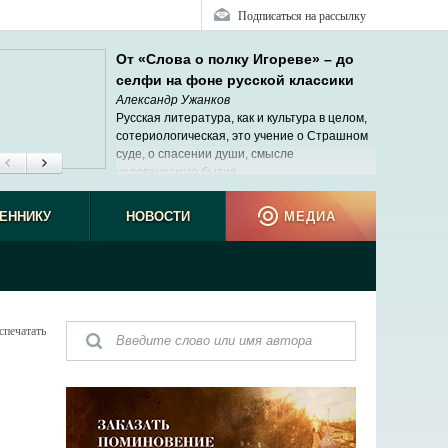
Подписаться на рассылку
От «Слова о полку Игореве» – до
селфи на фоне русской классики
Александр Ужанков
Русская литература, как и культура в целом,
сотериологическая, это учение о Страшном
суде, о спасении души, смысле
человеческого бытия.
ЕННИКУ
НОВОСТИ
МЕДИА
спечатать