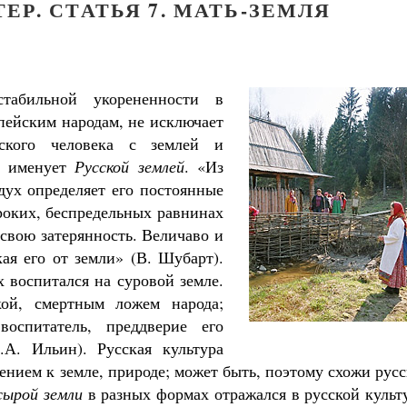
ЕР. СТАТЬЯ 7. МАТЬ-ЗЕМЛЯ
стабильной укорененности в
пейским народам, не исключает
ского человека с землей и
к именует
Русской землей
. «Из
дух определяет его постоянные
роких, беспредельных равнинах
свою затерянность. Величаво и
кая его от земли» (В. Шубарт).
 воспитался на суровой земле.
кой, смертным ложем народа;
оспитатель, преддверие его
.А. Ильин). Русская культура
ением к земле, природе; может быть, поэтому схожи рус
сырой земли
в разных формах отражался в русской культ