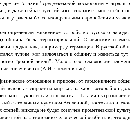
 – другие “стихии” средневековой космологии – играли 
я, и даже сейчас русский язык сохраняет много оберто
 были утрачены более изощренными европейскими языка
ом определяли жизненное устройство русского народа.
н) община была территориальной. Славянские племен
Великомученик Георгий Победоносец. Н
святого
мени предка, как, например, у германцев. В русской об
Роман Котов
Как найти своё место в жизни
итался чужим, мог включаться в общину и жениться тут
Кирилл Мурышев
нство “родной земли”. Мало этого, славянские племен
нные снизу вверх» (А.И. Солженицын).
афизическое отношение к природе, от гармоничного общ
ий человек «взирает на мир как на хаос, который он до
мовольно – укротить и оформить… Так мир утрачивает с
сский с его живым чувством Вселенной, постоянно влек
 степей, никогда не будет созвучен прометеевской культ
авленной на автономию человеческой особи или, что од