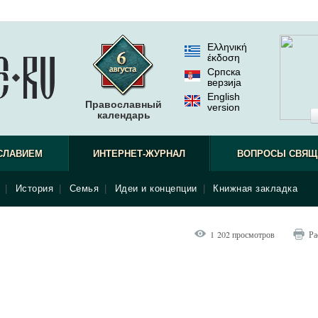
Ελληνική
έκδοση
Српска
верзиjа
English
Православный
version
календарь
СЛАВИЕМ
ИНТЕРНЕТ-ЖУРНАЛ
ВОПРОСЫ СВЯЩ
|
История
|
Семья
|
Идеи и концепции
|
Книжная закладка
1 202 просмотров
Ра