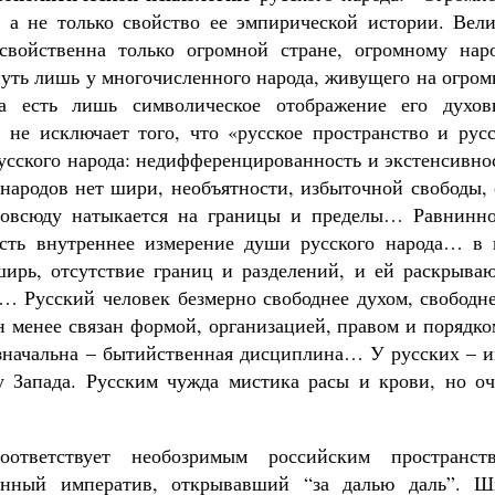
, а не только свойство ее эмпирической истории. Вели
свойственна только огромной стране, огромному наро
нуть лишь у многочисленного народа, живущего на огро
а есть лишь символическое отображение его духов
 не исключает того, что «русское пространство и русс
усского народа: недифференцированность и экстенсивно
ародов нет шири, необъятности, избыточной свободы, 
повсюду натыкается на границы и пределы… Равнинно
есть внутреннее измерение души русского народа… в 
ширь, отсутствие границ и разделений, и ей раскрываю
ь… Русский человек безмерно свободнее духом, свободн
он менее связан формой, организацией, правом и поряд
 изначальна – бытийственная дисциплина… У русских – 
у Запада. Русским чужда мистика расы и крови, но оч
тветствует необозримым российским пространств
венный императив, открывавший “за далью даль”. Ш