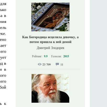
для
лько
ва в
ния
ель
ке.
Как Богородица исцелила девочку, а
ено
потом пришла к ней домой
ает
Дмитрий Злодорев
 его
Рейтинг:
9.9
Голосов:
2015
рует
од в
23 709
11
и в
ого
его
юбой
ь к