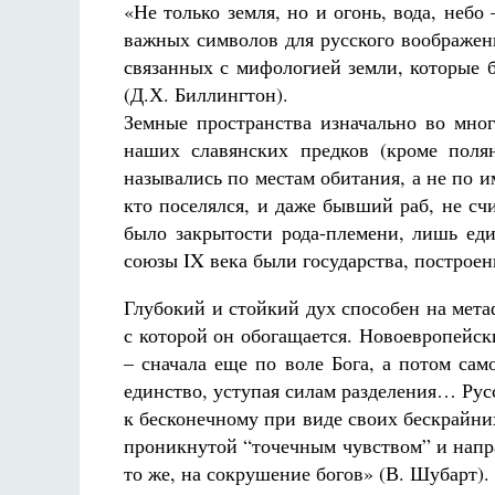
«Не только земля, но и огонь, вода, небо
важных символов для русского воображени
связанных с мифологией земли, которые
(Д.Х. Биллингтон).
Земные пространства изначально во мног
наших славянских предков (кроме поля
назывались по местам обитания, а не по и
Разлуки не будет
Фредерика де Грааф
кто поселялся, и даже бывший раб, не сч
было закрытости рода-племени, лишь еди
союзы IX века были государства, построе
Глубокий и стойкий дух способен на мет
с которой он обогащается. Новоевропейск
– сначала еще по воле Бога, а потом са
единство, уступая силам разделения… Ру
к бесконечному при виде своих бескрайних
проникнутой “точечным чувством” и напр
то же, на сокрушение богов» (В. Шубарт).