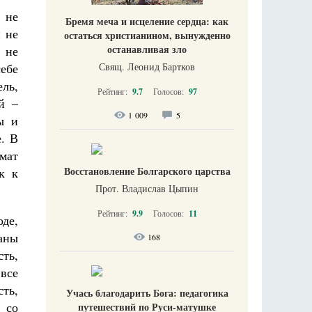
 не
Бремя меча и исцеление сердца: как
 не
остаться христианином, вынужденно
останавливая зло
 не
Свящ. Леонид Бартков
ебе
ль,
Рейтинг:
9.7
Голосов:
97
й –
1 009
5
ы и
. В
омат
Восстановление Болгарского царства
к к
Прот. Владислав Цыпин
Рейтинг:
9.9
Голосов:
11
оде,
аны
168
сть,
 все
ть,
Учась благодарить Бога: педагогика
 со
путешествий по Руси-матушке