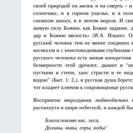
своей природой на жизнь и на смерть – и в
солончаке, и в горном ущелье, и в пол
снежном заносе, и в лютом морозе. И свя
живую силу Божию, как Божие задание, д
дар и Божию милость» (И.А. Ильин). 
русский человек тем не менее соединен 
космосом и с неисповедимыми глубинами 
русского человека есть живая конкретная 
безмерности этой дремлет, дышит и “ше
пустыни и степи, хаос страсти и ее ви
водою” (Быт. 1: 2,), и русская душа борет
тот владеет ключом к сокровищнице русск
Восприятие мироздания любвеобильно в
распахнута и шири небесной, и каждой бы
Благословляю вас, леса,
Долины, нивы, горы, воды!