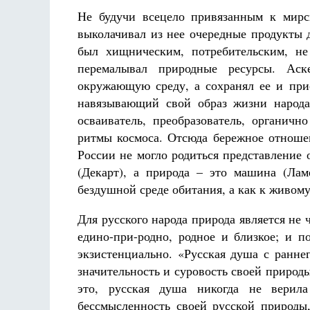
Не будучи всецело привязанным к мирск
выколачивал из нее очередные продукты 
был хищническим, потребительским, не
перемалывал природные ресурсы. Аск
окружающую среду, а сохранял ее и прис
навязывающий свой образ жизни народа
осваиватель, преобразователь, органи
ритмы космоса. Отсюда бережное отношен
России не могло родиться представление о
(Декарт), а природа – это машина (Ла
бездушной среде обитания, а как к живом
Для русского народа природа является не 
едино-при-родно, родное и близкое; и п
экзистенциально. «Русская душа с раннег
значительность и суровость своей природы;
это, русская душа никогда не верила
бессмысленность своей русской природы