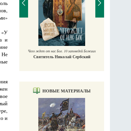
роль
нов,
ми»
П
 «У
Е
а и
аучись у
щине
Чего ждет от нас Бог. 10 заповедей Божиих
. Не
Святитель Николай Сербский
ные
ения
лжен
НОВЫЕ МАТЕРИАЛЫ
вое
омый
уре,
но и