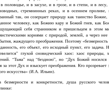
 половодье, и в засухе, и в грозе, и в степи, и в лесу,
новодных, стремнинных реках, и в осеннем проливе, 
занный так, он созерцает природу как таинство Божие,
анное человеку, как Божию кару и Божий гнев, как Бо
Ощущающий себя странником и пришельцем в этом ми
мистическими корнями с природой, землей, а через нее
бытия, жаждущего преображения. Поэтому «безмерность 
данность, его объект, его исходный пункт, его задача. 
велится” глухой сновидческий хаос: хаос природы, х
дений. “Тьма” над “бездною”, но “Дух Божий носился 
ся за этот Дух и взыскует преображения. Кто прозревает 
ого искусства» (И.А. Ильин).
 безмерности и конкретности, душа русского челов
линке: