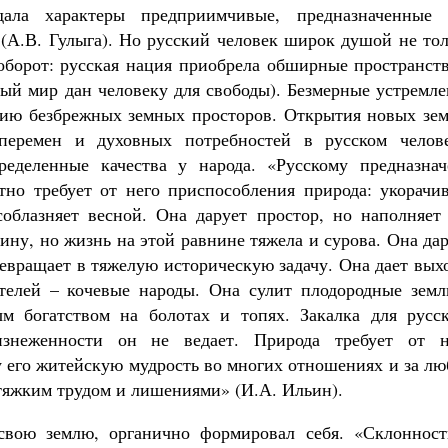
дала характеры предприимчивые, предназначенные 
 (А.В. Гулыга). Но русский человек широк душой не то
аоборот: русская нация приобрела обширные пространст
ый мир дан человеку для свободы). Безмерные устремле
ению безбрежных земных просторов. Открытия новых зем
перемен и духовных потребностей в русском челове
еделенные качества у народа. «Русскому предназнач
тно требует от него приспособления природа: укорачив
 соблазняет весной. Она дарует простор, но наполняет
ину, но жизнь на этой равнине тяжела и сурова. Она да
ревращает в тяжелую историческую задачу. Она дает вых
телей – кочевые народы. Она сулит плодородные земл
м богатством на болотах и топях. Закалка для русск
изнеженности он не ведает. Природа требует от н
у его житейскую мудрость во многих отношениях и за л
тяжким трудом и лишениями» (И.А. Ильин).
 свою землю, органично формировал себя. «Склонност