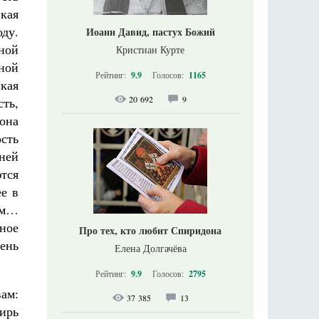
кая
ду.
Иоанн Давид, пастух Божий
мной
Кристиан Курте
ной
Рейтинг:
9.9
Голосов:
1165
кая
20 692
9
сть,
она
сть
ней
тся
ее в
ком…
иное
Про тех, кто любит Спиридона
ень
Елена Долгачёва
Рейтинг:
9.9
Голосов:
2795
ам:
37 385
13
ирь