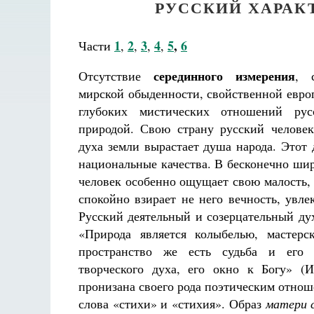
РУССКИЙ ХАРАКТ
1
2
3
4
5
,
6
Части
,
,
,
,
серединного измерения
Отсутствие
, 
мирской обыденности, свойственной евро
глубоких мистических отношений рус
природой. Свою страну русский челове
духа земли вырастает душа народа. Этот 
национальные качества. В бесконечно ши
человек особенно ощущает свою малость, 
спокойно взирает не него вечность, увле
Русский деятельный и созерцательный дух
«Природа является колыбелью, мастерс
пространство же есть судьба и его в
творческого духа, его окно к Богу» (И
пронизана своего рода поэтическим отнош
слова «стихи» и «стихия». Образ
матери 