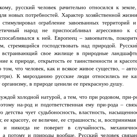
ому, русский человек рачительно относился к земле,
для новых потребностей. Характер хозяйственной жизни
 стимулировал ограбление завоеванных территорий и
етичный народ не приспосабливал агрессивно к с
посабливался к ней. Европеец – завоеватель, покорите
м, стремящийся господствовать над природой. Русски
чно встраивающий свое жилище в природные ландшафт
ие к природе, открытость ее таинственности и красоте
 том, что человек, как и всякое живое существо, – авт
метри). К мирозданию русские люди относились не ка
у организму, в природе ценили ее прекрасную душу.
чуждой холодной натурой, а тем, что при родовом, при-р
оэтому на-род и подответственная ему при-рода – связ
о детства чует судьбоносность, властность, насыщенно
 ее красоту, ее величие, ее страшность; и, воспринимая
 и никогда не поверит в случайность, механичнос
, а потому и природы вообще. Русский человек связан