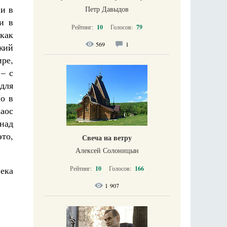
 и в
Петр Давыдов
и в
Рейтинг:
10
Голосов:
79
 как
569
1
жий
ре,
 – с
для
Но в
аос
над
это,
Свеча на ветру
Алексей Солоницын
Рейтинг:
10
Голосов:
166
ека
1 907