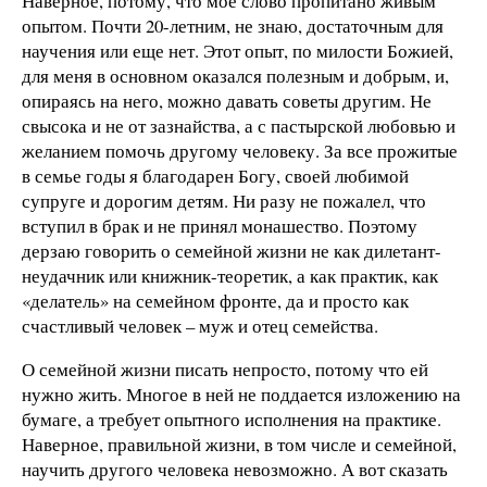
Наверное, потому, что мое слово пропитано живым
опытом. Почти 20-летним, не знаю, достаточным для
научения или еще нет. Этот опыт, по милости Божией,
для меня в основном оказался полезным и добрым, и,
опираясь на него, можно давать советы другим. Не
свысока и не от зазнайства, а с пастырской любовью и
желанием помочь другому человеку. За все прожитые
в семье годы я благодарен Богу, своей любимой
супруге и дорогим детям. Ни разу не пожалел, что
вступил в брак и не принял монашество. Поэтому
дерзаю говорить о семейной жизни не как дилетант-
неудачник или книжник-теоретик, а как практик, как
«делатель» на семейном фронте, да и просто как
счастливый человек – муж и отец семейства.
О семейной жизни писать непросто, потому что ей
нужно жить. Многое в ней не поддается изложению на
бумаге, а требует опытного исполнения на практике.
Наверное, правильной жизни, в том числе и семейной,
научить другого человека невозможно. А вот сказать