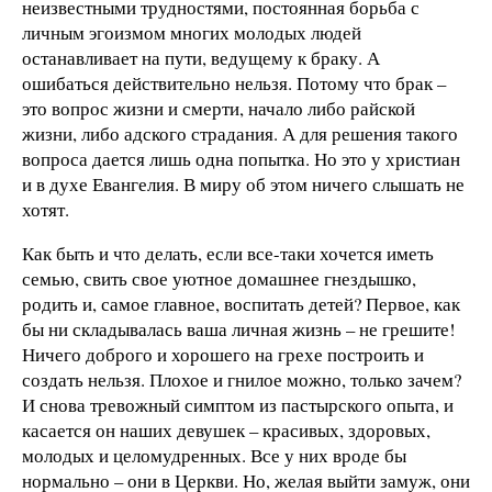
неизвестными трудностями, постоянная борьба с
личным эгоизмом многих молодых людей
останавливает на пути, ведущему к браку. А
ошибаться действительно нельзя. Потому что брак –
это вопрос жизни и смерти, начало либо райской
жизни, либо адского страдания. А для решения такого
вопроса дается лишь одна попытка. Но это у христиан
и в духе Евангелия. В миру об этом ничего слышать не
хотят.
Как быть и что делать, если все-таки хочется иметь
семью, свить свое уютное домашнее гнездышко,
родить и, самое главное, воспитать детей? Первое, как
бы ни складывалась ваша личная жизнь – не грешите!
Ничего доброго и хорошего на грехе построить и
создать нельзя. Плохое и гнилое можно, только зачем?
И снова тревожный симптом из пастырского опыта, и
касается он наших девушек – красивых, здоровых,
молодых и целомудренных. Все у них вроде бы
нормально – они в Церкви. Но, желая выйти замуж, они