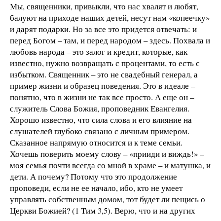
Мы, священники, привыкли, что нас хвалят и любят,
балуют на приходе наших детей, несут нам «копеечку»
и дарят подарки. Но за все это придется отвечать: и
перед Богом – там, и перед народом – здесь. Похвала и
любовь народа – это залог и кредит, которые, как
известно, нужно возвращать с процентами, то есть с
избытком. Священник – это не свадебный генерал, а
пример жизни и образец поведения. Это в идеале –
понятно, что в жизни не так все просто. А еще он –
служитель Слова Божия, проповедник Евангелия.
Хорошо известно, что сила слова и его влияние на
слушателей глубоко связано с личным примером.
Сказанное напрямую относится и к теме семьи.
Хочешь поверить моему слову – «прииди и виждь!» –
моя семья почти всегда со мной в храме – и матушка, и
дети. А почему? Потому что это продолжение
проповеди, если не ее начало, ибо, кто не умеет
управлять собственным домом, тот будет ли пещись о
Церкви Божией? (1 Тим 3,5). Верю, что и на других