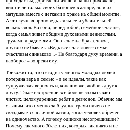
приходах вы, дорогие читатели и наши прихожане,
видите не только своих батюшек в алтаре, но и их
матушек вместе с детками в храме на общей молитве.
А это лучшая проповедь, сильнее и убедительней
всяких слов. Вот оно, перед тобой, семейное счастье,
когда семья живет общими духовными ценностями,
трудами и радостями. Оно, счастье брака, такое,
другого не бывает. «Ведь все счастливые семьи
счастливы одинаково...» Не благодаря духу времени, а
наоборот – вопреки ему.
Тревожит то, что сегодня у многих молодых людей
потеряна вера в семью – в ее идеалы, такие как
супружеская верность и, конечно же, любовь друг к
другу. Такое настроение все больше захватывает
чистых, целомудренных ребят и девчонок. Обычно мы
слышим, что именно за блудные грехи ничего не
складывается в личной жизни, когда человек обречен
на одиночество. А почему одиноки несогрешившие?
Почему так много 30-летних, которых так никто и не