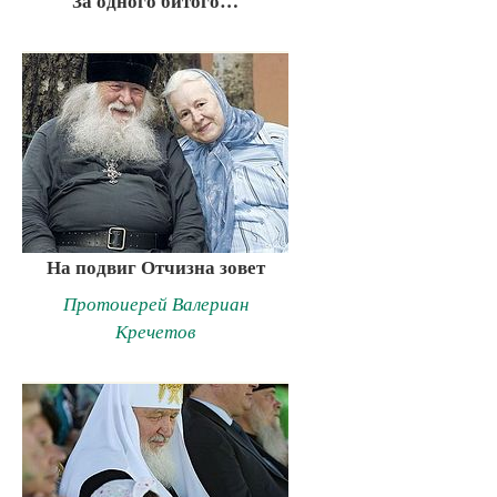
За одного битого…
На подвиг Отчизна зовет
Протоиерей Валериан
Кречетов