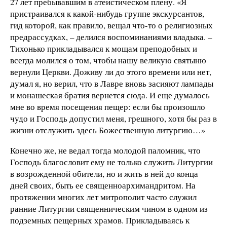
27 лет пребывавшим в атеистическом плену. «Я
пристраивался к какой-нибудь группе экскурсантов,
гид которой, как правило, вещал что-то о религиозных
предрассудках, – делился воспоминаниями владыка. –
Тихонько прикладывался к мощам преподобных и
всегда молился о том, чтобы нашу великую святыню
вернули Церкви. Доживу ли до этого времени или нет,
думал я, но верил, что в Лавре вновь засияют лампады
и монашеская братия вернется сюда. И еще думалось
мне во время посещения пещер: если бы произошло
чудо и Господь допустил меня, грешного, хотя бы раз в
жизни отслужить здесь Божественную литургию…»
Конечно же, не ведал тогда молодой паломник, что
Господь благословит ему не только служить Литургии
в возрожденной обители, но и жить в ней до конца
дней своих, быть ее священноархимандритом. На
протяжении многих лет митрополит часто служил
ранние Литургии священническим чином в одном из
подземных пещерных храмов. Прикладываясь к