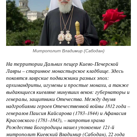
Митрополит Владимир (Сабодан)
На территории Дальних пещер Киево-Печерской
Лавры – старинное монастырское кладбище. Здесь
покоятся лаврские подвижники разных эпох:
архимандриты, игумены и простые монахи, а также
выдающиеся киевляне минувших веков: губернаторы и
генералы, защитники Отечества. Между двумя
надгробиями героев Отечественной войны 1812 года –
генералов Паисия Кайсарова (1783–1844) и Афанасия
Красовского (1781–1843), – напротив храма
Рождества Богородицы нашел упокоение 121-й
митрополит Киевский Владимир (Сабодан), 22 года