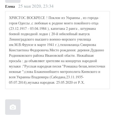
25 мая 2020, 23:34
Елена
ХРИСТОС ВОСКРЕСЕ ! Поклон из Украины , из города-
героя Одессы ,с любовью к родине моего покойного отца
(23.12.1917 - 03.04.1984 ), капитана 2 ранга , штурмана
боевой подводной лодки ( 20-й юбилейный выпуск
Ленинградского высшего военно-морского училища
им.М.В.Фрунзе в марте 1941 г.),тихоокеанца Смирнова
Константина Федоровича.Место рождения: деревня Дудкино
Родниковского района Ивановской обасти. Нижайшая
просьба : да объявляют зрителям на концертах народной
музыки :"Русская народная песня "Ромашка белая,лепесточки
нежные ";слова Блаженнейшего митрополита Киевского и
всея Украины Владимира (Сабодана,23.11.1935-
05.07.2014),музыка народная. 25.05.2020 от Р.Х.