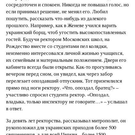
сосредоточен и спокоен. Никогда не повышал голос, но
если принимал решение, не менял его. Любил
пошутить, рассказать что-нибудь из далекого
прошлого. Например, как в Женеве учился варить
украинский борщ, чтоб угостить высокопоставленных
гостей. Будучи ректором Московских школ, на
Рождество вместе со студентами пел колядки,
неизменно интересовался личной жизнью учащихся,
их семейным и материальным положением. Двери его
кабинета всегда были открыты. Как-то прогуливаясь
вечером перед сном, он увидел, как через забор
перелезает опоздавший отпускник. Тот приземлился
прямо под ноги ректору. «Что, опоздал, братец?» –
участливо спросил студента ректор. «Опоздал,
владыка, только инспектору не говорите…» – услышал
в ответ.
За девять лет ректорства, рассказывал митрополит, он
рукоположил для украинских приходов более 500
священников, а для всей Церкви – более 1500.