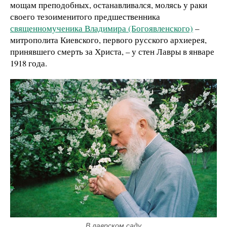
мощам преподобных, останавливался, молясь у раки
своего тезоименитого предшественника
священномученика Владимира (Богоявленского)
–
митрополита Киевского, первого русского архиерея,
принявшего смерть за Христа, – у стен Лавры в январе
1918 года.
В лаврском саду