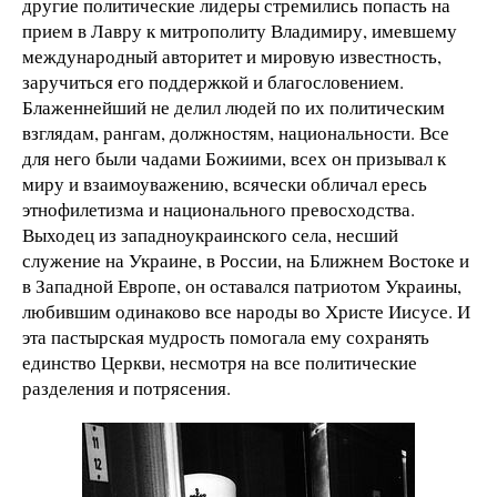
другие политические лидеры стремились попасть на
прием в Лавру к митрополиту Владимиру, имевшему
международный авторитет и мировую известность,
заручиться его поддержкой и благословением.
Блаженнейший не делил людей по их политическим
взглядам, рангам, должностям, национальности. Все
для него были чадами Божиими, всех он призывал к
миру и взаимоуважению, всячески обличал ересь
этнофилетизма и национального превосходства.
Выходец из западноукраинского села, несший
служение на Украине, в России, на Ближнем Востоке и
в Западной Европе, он оставался патриотом Украины,
любившим одинаково все народы во Христе Иисусе. И
эта пастырская мудрость помогала ему сохранять
единство Церкви, несмотря на все политические
разделения и потрясения.