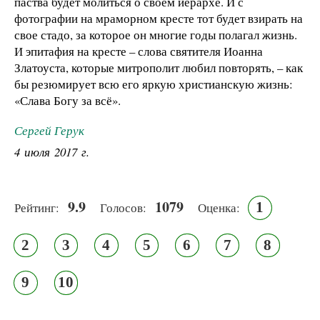
паства будет молиться о своем иерархе. И с
фотографии на мраморном кресте тот будет взирать на
свое стадо, за которое он многие годы полагал жизнь.
И эпитафия на кресте – слова святителя Иоанна
Златоуста, которые митрополит любил повторять, – как
бы резюмирует всю его яркую христианскую жизнь:
«Слава Богу за всё».
Сергей Герук
4 июля 2017 г.
9.9
1079
1
Рейтинг:
Голосов:
Оценка:
2
3
4
5
6
7
8
9
10