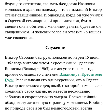
будущего святителя, его мать Феодосия Ивановна
молилась и хранила надежду, что ее младший Виктор
станет священником. И однажды, когда он уже учился
в Одесской семинарии, ей приснился сон, будто
спешит она в обитель с желанием узнать, будет ли он
священником. И женский голос ей ответил: «Утешься:
уже священник».
Служение
Виктор Сабодан был рукоположен во иереи 15 июня
1962 года митрополитом Херсонским и Одесским
Борисом (Виком; † 1965), а в августе того же года
принял монашество с именем
Владимира, Крестителя
Руси
. Рассказывали его однокурсники, что в Одессе
Виктор встречался с девушкой, с которой намеревался
соединить свою жизнь, но невеста неожиданно
заболела и скоропостижно умерла. Блаженнейший
обходил эту жизненную страницу молчанием. Вообще
по природе своей он был немногословен, всегда