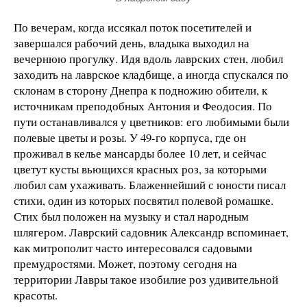
По вечерам, когда иссякал поток посетителей и
завершался рабочий день, владыка выходил на
вечернюю прогулку. Идя вдоль лаврских стен, любил
заходить на лаврское кладбище, а иногда спускался по
склонам в сторону Днепра к подножию обители, к
источникам преподобных Антония и Феодосия. По
пути останавливался у цветников: его любимыми были
полевые цветы и розы. У 49-го корпуса, где он
проживал в келье мансарды более 10 лет, и сейчас
цветут кусты вьющихся красных роз, за которыми
любил сам ухаживать. Блаженнейший с юности писал
стихи, один из которых посвятил полевой ромашке.
Стих был положен на музыку и стал народным
шлягером. Лаврский садовник Александр вспоминает,
как митрополит часто интересовался садовыми
премудростями. Может, поэтому сегодня на
территории Лавры такое изобилие роз удивительной
красоты.