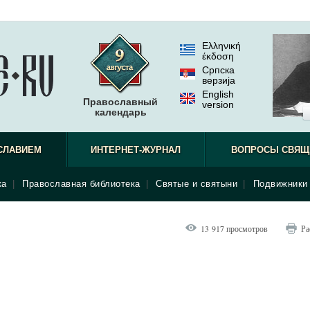
Ελληνική
έκδοση
Српска
верзиjа
English
Православный
version
календарь
СЛАВИЕМ
ИНТЕРНЕТ-ЖУРНАЛ
ВОПРОСЫ СВЯЩ
ка
|
Православная библиотека
|
Святые и святыни
|
Подвижники 
13 917 просмотров
Ра