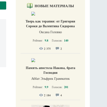
НОВЫЕ МАТЕРИАЛЫ
Тверь как терапия: от Григория
Сороки до Валентина Сидорова
Оксана Головко
Рейтинг:
9.8
Голосов:
140
2 375
2
Память апостола Иакова, брата
Господня
Аббат Эльфрик Грамматик
Рейтинг:
9.9
Голосов:
201
2 184
4