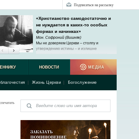
Подписаться на рассылку
«Христианство самодостаточно и
не нуждается в каких-то особых
формах и начинках»
Мон. Софроний (Вишняк)
Мы не доверяем Церкви – столпу и
утверждению истины – и излишне
оптимистично смотрим на человеческие
возможности познания.
ЕННИКУ
НОВОСТИ
МЕДИА
благочестия
|
Жизнь Церкви
|
Богослужение
спечатать