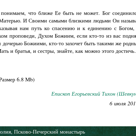
Роман Котов
Как найти своё место в жизни
понимаем, что ближе Ее быть не может. Бог соединилс
Кирилл Мурышев
 Матерью. И Своими самыми близкими людьми Он называ
указывая нам путь ко спасению и к единению с Богом,
ухом проповеди, Духом Божиим, если кто-то из вас подн
 и дочерью Божиими, кто-то захочет быть такими же род
ть и братья, и сестры, знайте, как можно этого достич
Размер
6.8 Mb
)
Епископ Егорьевский Тихон (Шевку
6 июля 201
олия,
Псково-Печерский монастырь