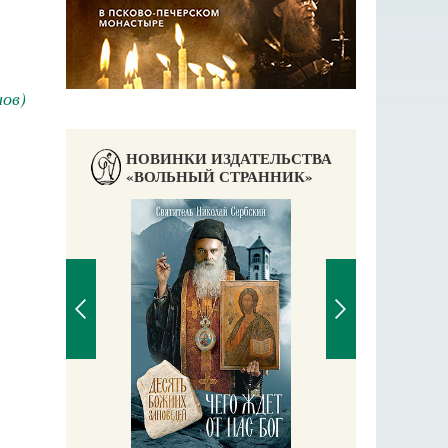
нов)
НОВИНКИ ИЗДАТЕЛЬСТВА
«ВОЛЬНЫЙ СТРАННИК»
П
Е
аучись у