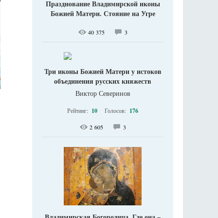
Празднование Владимирской иконы
Божией Матери. Стояние на Угре
40 375
3
Три иконы Божией Матери у истоков
объединения русских княжеств
Виктор Северинов
Рейтинг:
10
Голосов:
176
2 605
3
Владимирская Богородица. Где она –