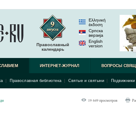
Ελληνική
έκδοση
Српска
верзиjа
English
Православный
version
календарь
СЛАВИЕМ
ИНТЕРНЕТ-ЖУРНАЛ
ВОПРОСЫ СВЯЩ
ка
|
Православная библиотека
|
Святые и святыни
|
Подвижники 
ди
19 649 просмотров
Ра