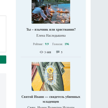
Ты – язычник или христианин?
Елена Наследышева
Рейтинг:
9.9
Голосов:
196
3 688
5
Святой Иоанн — свидетель убиенных
младенцев
Свящ. Иоанн Валентин Истрати