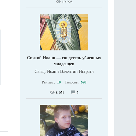
10 996
Святой Иоанн — свидетель убиенных
младенцев
Свящ. Иоанн Валентин Истрати
Рейтинг:
10
Голосов:
680
8 054
5