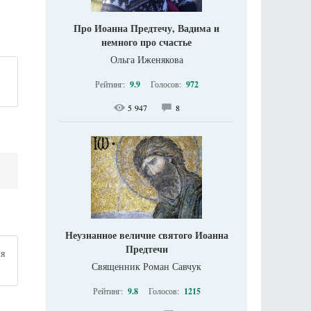
Про Иоанна Предтечу, Вадима и
немного про счастье
Ольга Иженякова
Рейтинг:
9.9
Голосов:
972
5 947
8
Неузнанное величие святого Иоанна
Предтечи
мя
Священник Роман Савчук
Рейтинг:
9.8
Голосов:
1215