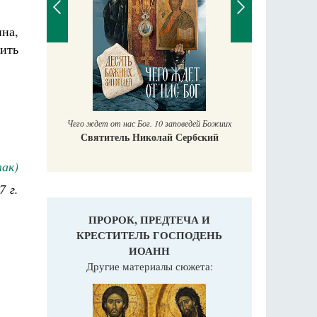
нна,
ить
П
Ек
учись у
Чего ждет от нас Бог. 10 заповедей Божиих
Святитель Николай Сербский
ак)
7 г.
ПРОРОК, ПРЕДТЕЧА И
КРЕСТИТЕЛЬ ГОСПОДЕНЬ
ИОАНН
Другие материалы сюжета: