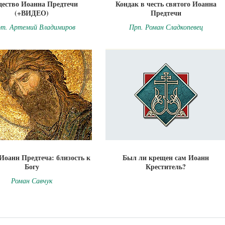
дество Иоанна Предтечи
Кондак в честь святого Иоанна
(+ВИДЕО)
Предтечи
т. Артемий Владимиров
Прп. Роман Сладкопевец
Иоанн Предтеча: близость к
Был ли крещен сам Иоанн
Богу
Креститель?
Роман Савчук