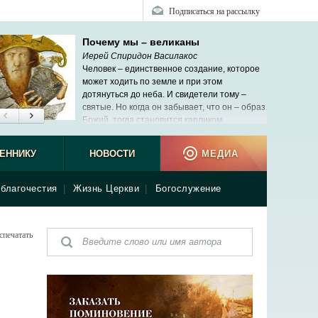
Подписаться на рассылку
Почему мы – великаны
Иерей Спиридон Василакос
Человек – единственное создание, которое
может ходить по земле и при этом
дотянуться до неба. И свидетели тому –
святые. Но когда он забывает, что он – образ
Божий, тогда становится карликом.
ЕННИКУ
НОВОСТИ
МЕДИА
благочестия
|
Жизнь Церкви
|
Богослужение
спечатать