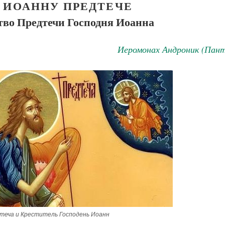
 ИОАННУ ПРЕДТЕЧЕ
тво Предтечи Господня Иоанна
Иеромонах Андроник (Пант
теча и Креститель Господень Иоанн