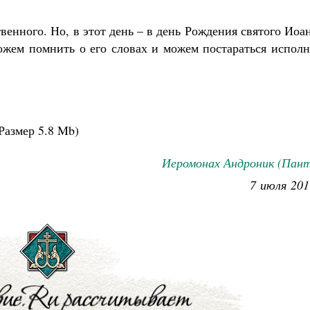
енного. Но, в этот день – в день Рождения святого Иоа
жем помнить о его словах и можем постараться исполн
Великомученик Георгий Победоносец. На
святого
Роман Котов
ак найти своё место в жизни
Размер
5.8 Mb
)
Кирилл Мурышев
Иеромонах Андроник (Пант
7 июля 201