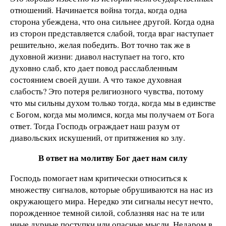
отношений. Начинается война тогда, когда одна
сторона убеждена, что она сильнее другой. Когда одна
из сторон представляется слабой, тогда враг наступает
решительно, желая победить. Вот точно так же в
духовной жизни: диавол наступает на того, кто
духовно слаб, кто дает повод расслабленным
состоянием своей души. А что такое духовная
слабость? Это потеря религиозного чувства, потому
что мы сильны духом только тогда, когда мы в единстве
с Богом, когда мы молимся, когда мы получаем от Бога
ответ. Тогда Господь ограждает наш разум от
диавольских искушений, от притяжения ко злу.
В ответ на молитву Бог дает нам силу
Господь помогает нам критически относиться к
множеству сигналов, которые обрушиваются на нас из
окружающего мира. Нередко эти сигналы несут нечто,
порожденное темной силой, соблазняя нас на те или
иные дурные поступки или опасные мысли. Недаром в