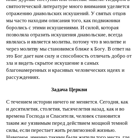
святоотеческой литературе много внимания уделяется
отражению диавольских искушений. У святых отцов
мы часто находим описания того, как подвижники
боролись с этими искушениями. И силой, которая
позволяла отразить искушения диавольские, всегда
являлась и является молитва, потому что в молитве и
через молитву мы становимся ближе к Богу. В ответ на
это Бог дает нам силу и способность отличать добро от
зла и видеть скрытое искушение в самых
благонамеренных и красивых человеческих идеях и
рассуждениях.
Задача Церкви
С течением истории ничего не меняется. Сегодня, как
и десятилетия, столетия, тысячелетия назад, как и во
времена Господа и Спасителя, человек становится
таким же уязвимым перед действием мощной темной
силы, если перестает жить религиозной жизнью.
Наверное, именно такими были жители того места, где