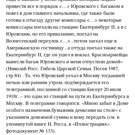
привести все в порядок <…> Юровского с багажом я
повез в дом главного начальника, где также были
готовы к отъезду другие комиссары <…> некоторые
комисссары поехали на станцию Екатеринбург II, а я с
Юровским, по его приказанию, поехал на
Вознесенский переулок <…> , потом заехал еще в
Американскую гостиницу , а оттуда поехал также на
Екатеринбург II, где он ушел в вокзал. Красноармейцы
вынесли багаж Юровского и меня отпустили домой»
(Николай Росс. Гибель Царской Семьи. Посев 1987,
стр.84) . То, что Юровский уехал в Москву тогдашней
ночью или ранним утром, подтверждается его
телеграммой, посланной со станции Бисерт 20 июля
1918г. – это одна из станций на пути из Екатеринбурга в
Москву. В телеграмме говорится: «Мною забыт в Доме
особого назначения.бумажник деньгами на столе» с
указанием денежной суммы и кому передать (см. в
упомянутой книге Н. Росса, в «Иллюстрациях».
фотодокумент № 133).