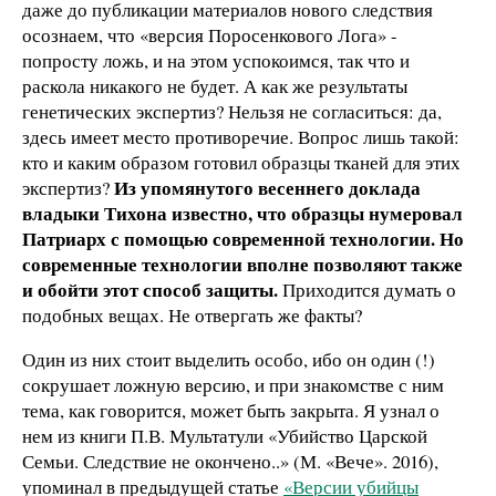
даже до публикации материалов нового следствия
осознаем, что «версия Поросенкового Лога» -
попросту ложь, и на этом успокоимся, так что и
раскола никакого не будет. А как же результаты
генетических экспертиз? Нельзя не согласиться: да,
здесь имеет место противоречие. Вопрос лишь такой:
кто и каким образом готовил образцы тканей для этих
Из упомянутого весеннего доклада
экспертиз?
владыки Тихона известно, что образцы нумеровал
Патриарх с помощью современной технологии. Но
современные технологии вполне позволяют также
и обойти этот способ защиты.
Приходится думать о
подобных вещах. Не отвергать же факты?
Один из них стоит выделить особо, ибо он один (!)
сокрушает ложную версию, и при знакомстве с ним
тема, как говорится, может быть закрыта. Я узнал о
нем из книги П.В. Мультатули «Убийство Царской
Семьи. Следствие не окончено..» (М. «Вече». 2016),
упоминал в предыдущей статье
«Версии убийцы