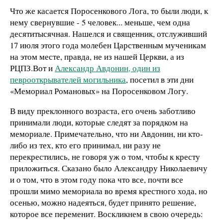
Что же касается Поросенкового Лога, то были люди, к
нему свернувшие - 5 человек... меньше, чем одна
десятитысячная. Нашелся и священник, отслуживший
17 июля этого года молебен Царственным мученикам
на этом месте, правда, не из нашей Церкви, а из
РЦПЗ.Вот и
Александр Авдонин, один из
певрооткрывателей могильника
, посетил в эти дни
«Мемориал Романовых» на Поросенковом Логу.
В виду преклонного возраста, его очень заботливо
принимали люди, которые следят за порядком на
мемориале. Примечательно, что ни Авдонин, ни кто-
либо из тех, кто его принимал, ни разу не
перекрестились, не говоря уж о том, чтобы к кресту
приложиться. Сказано было Александру Николаевичу
и о том, что в этом году пока что все, почти все
прошли мимо мемориала во время крестного хода, но
осенью, можно надеяться, будет принято решение,
которое все переменит. Воскликнем в свою очередь: