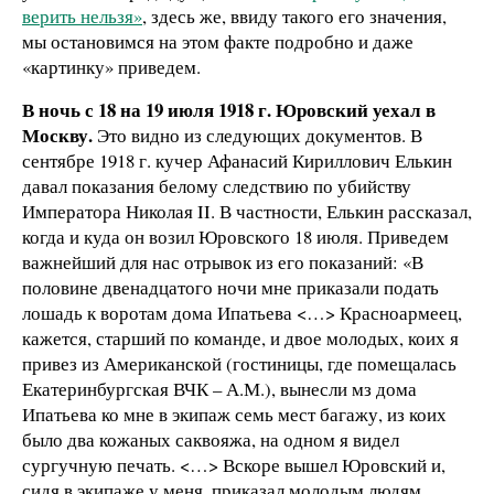
верить нельзя»
, здесь же, ввиду такого его значения,
мы остановимся на этом факте подробно и даже
«картинку» приведем.
В ночь с 18 на 19 июля 1918 г. Юровский уехал в
Москву.
Это видно из следующих документов. В
сентябре 1918 г. кучер Афанасий Кириллович Елькин
давал показания белому следствию по убийству
Императора Николая II. В частности, Елькин рассказал,
когда и куда он возил Юровского 18 июля. Приведем
важнейший для нас отрывок из его показаний: «В
половине двенадцатого ночи мне приказали подать
лошадь к воротам дома Ипатьева <…> Красноармеец,
кажется, старший по команде, и двое молодых, коих я
привез из Американской (гостиницы, где помещалась
Екатеринбургская ВЧК – А.М.), вынесли мз дома
Ипатьева ко мне в экипаж семь мест багажу, из коих
было два кожаных саквояжа, на одном я видел
сургучную печать. <…> Вскоре вышел Юровский и,
сидя в экипаже у меня, приказал молодым людям