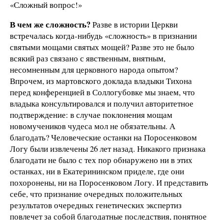
«Сложный вопрос!»
В чем же сложность?
Разве в истории Церкви
встречалась когда-нибудь «сложность» в признании
святыми мощами святых мощей? Разве это не было
всякий раз связано с явственным, внятным,
несомненным для церковного народа опытом?
Впрочем, из мартовского доклада владыки Тихона
перед конференцией в Соллогубовке мы знаем, что
владыка консультировался и получил авторитетное
подтверждение: в случае поклонения мощам
новомучеников чудеса мол не обязательны. А
благодать? Человеческие останки на Поросенковом
Логу были извлечены 26 лет назад. Никакого признака
благодати не было с тех пор обнаружено ни в этих
останках, ни в Екатерининском приделе, где они
похоронены, ни на Поросенковом Логу. И представить
себе, что признание очередных положительных
результатов очередных генетических экспертиз
повлечет за собой благодатные последствия, понятное