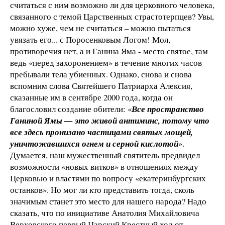
считаться с ним возможно ли для церковного человека,
связанного с темой Царственных страстотерпцев? Увы,
можно хуже, чем не считаться – можно пытаться
увязать его... с Поросенковым Логом! Мол,
противоречия нет, а и Ганина Яма - место святое, там
ведь «перед захоронением» в течение многих часов
пребывали тела убиенных. Однако, снова и снова
вспомним слова Святейшего Патриарха Алексия,
сказанные им в сентябре 2000 года, когда он
благословил создание обители: «
Все пространство
Ганиной Ямы — это живой антиминс, потому что
все здесь пронизано частицами святых мощей,
уничтожавшихся огнем и серной кислотой
».
Думается, наш мужественный святитель предвидел
возможности «новых витков» в отношениях между
Церковью и властями по вопросу «екатеринбургских
останков». Но мог ли кто представить тогда, сколь
значимым станет это место для нашего народа? Надо
сказать, что по инициативе Анатолия Михайловича
Верховского первый Царский Крестный ход от