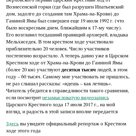
Вознесенской горки (где был разрушен Ипатьевский
дом, задолго до создания там Храма-на-Крови) до
Ганиной Ямы был совершен еще 19 июля 1992 г. (что
было воскресным днем, ближайшим к 17-му числу).
Его возглавил тогдашний правящий архиерей, владыка
Мельхиседек. В том крестном ходе участвовало
приблизительно 20 человек. Число участников
постепенно возрастало. А теперь давно уже в Царском
Крестном ходе от Храма-на-Крови до Ганиной Ямы
десятки тысяч
(более 20 км) участвуют
людей, в этом
году – 60 тысяч. Самому мне участвовать не пришлось,
не раз слышал рассказы: «идешь – как летишь».
Читатель убедится в справедливости такого сравнения,
если посмотрит
незамысловатую видеозапись
Царского Крестного хода 17 июля 2017 г., на мой
взгляд, и радость в этой записи вполне передается
Здесь
вы увидите официальный репортаж о Крестном
ходе этого года