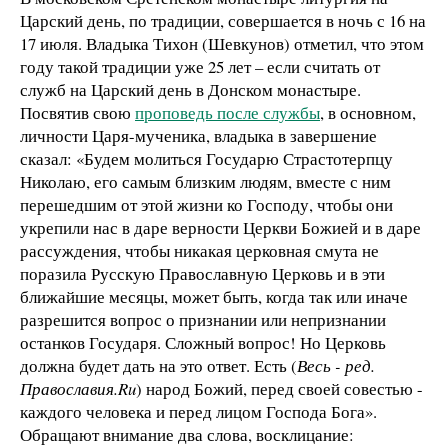
Царский день, по традиции, совершается в ночь с 16 на
17 июля. Владыка Тихон (Шевкунов) отметил, что этом
году такой традиции уже 25 лет – если считать от
служб на Царский день в Донском монастыре.
Посвятив свою
проповедь после службы
, в основном,
личности Царя-мученика, владыка в завершение
сказал: «Будем молиться Государю Страстотерпцу
Николаю, его самым близким людям, вместе с ним
перешедшим от этой жизни ко Господу, чтобы они
укрепили нас в даре верности Церкви Божией и в даре
рассуждения, чтобы никакая церковная смута не
поразила Русскую Православную Церковь и в эти
ближайшие месяцы, может быть, когда так или иначе
разрешится вопрос о признании или непризнании
останков Государя. Сложный вопрос! Но Церковь
должна будет дать на это ответ. Есть (
Весь - ред.
Православия.Ru
) народ Божий, перед своей совестью -
каждого человека и перед лицом Господа Бога».
Обращают внимание два слова, восклицание: