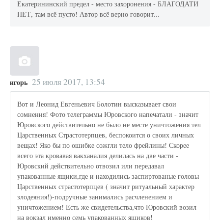
Екатерининский предел - место захоронения - БЛАГОДАТИ
НЕТ, там всё пусто! Автор всё верно говорит...
25 июля 2017, 13:54
игорь
Вот и Леонид Евгеньевич Болотин высказывает свои
сомнения! Фото телеграммы Юровского напечатали - значит
Юровского действительно не было не месте уничтожения тел
Царственных Страстотерпцев, беспокоится о своих личных
вещах! Яко бы по ошибке сожгли тело фрейлины! Скорее
всего эта кровавая вакханалия делилась на две части -
Юровский действительно отвозил или передавал
упакованные ящики,где и находились заспиртованые головы
Царственных страстотерпцев ( значит ритуальный характер
злодеяния!)-подручные занимались расчленением и
уничтожением! Есть же свидетельства,что Юровский возил
на вокзал именно семь упакованных ящиков!