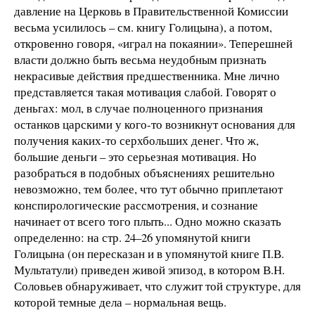
давление на Церковь в Правительственной Комиссии
весьма усилилось – см. книгу Голицына), а потом,
откровенно говоря, «играл на покаянии». Теперешней
власти должно быть весьма неудобным признать
некрасивые действия предшественника. Мне лично
представляется такая мотивация слабой. Говорят о
деньгах: мол, в случае полноценного признания
останков царскими у кого-то возникнут основания для
получения каких-то серхбольших денег. Что ж,
большие деньги – это серьезная мотивация. Но
разобраться в подобных объяснениях решительно
невозможно, тем более, что тут обычно приплетают
конспирологические рассмотрения, и сознание
начинает от всего того плыть... Одно можно сказать
определенно: на стр. 24–26 упомянутой книги
Голицына (он пересказан и в упомянутой книге П.В.
Мультатули) приведен живой эпизод, в котором В.Н.
Соловьев обнаруживает, что служит той структуре, для
которой темные дела – нормальная вещь.