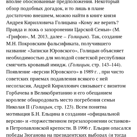
вполне обоснованные предположения. Некоторый
обзор подобных догадок, и то лишь в плане
достаточно внешнем, можно найти в книге князя
Андрея Кирилловича Голицына «Кому же верить?
Правда и ложь о захоронении Царской Семьи» (М.
«Грифон», М. 2013, далее –
Голицын
). Так, создание
М.Н. Покровским фальсификата, получившего
название «Записки Юровского», Голицын объясняет
необходимостью для молодой советской республики
смягчить кровавый имидж. (
Голицын
, стр. 143–144).
Появление «версии Юровского» в 1989 г. , при чисто
советских приемах подавления всякого с ней
несогласия, Андрей Кириллович связывает с визитом
Горбачева в Великобританию и его обещанием
королеве обнародовать место погребения семьи
Николая II (
Голицын
, стр. 123). Всем понятна
мотивация Б.Н. Ельцина в создании «официальной
версии» и «торжественном перезахоронении останков»
в Петропавловской крепости. В 1996 г. Ельцин опасался
победы Зюганова на президентских выборах (и тогда