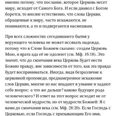
именно потому, что послание, которое Церковь несет
миру, исходит от Самого Бога. И если диавол с Богом
борется, то вполне естественно, что слова Церкви,
обращенные к миру, часто искажаются, не
понимаются, а то и подвергаются насмешкам.
При всех сложностях сегодняшнего бытия у
верующего человека не может иссякать надежда,
потому что в Слове Божием сказано: создам Церковь
Мою, и врата ада её не одолеют (см. Мф. 16:18). Это
значит, что до скончания века Церковь будет нести
Божию правду, вне зависимости от того, как эта правда
будет восприниматься. Иногда, видя безразличие к
церковной проповеди, преднамеренное искажение
слов Церкви, многие из нас впадают в уныние и задают
себе вопрос: а что же дальше? каково будущее рода
человеческого? И ответ на этот вопрос исходит не от
человеческой мудрости, но от мудрости Божией: Я с
вами до скончания века (см. Мф. 28:20). Если Господь с
Церковью, если Господь с призывающим Его имя,