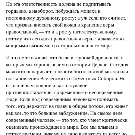
Но эта ответственность должна не подпитывать
гордыню, а наоборот, побуждать монаха к
постоянному духовному росту; а уж если кто считает,
что призван вносить свой вклад в хранение веры
православной, — то и к росту интеллектуальному,
потому что сегодня православная вера сталкивается с
мощными вызовами со стороны внешнего мира.
И это не те вызовы, что были в глубокой древности, о
которых мы хорошо знаем из истории Церкви. Сегодня
мало кто оспаривает тонкости богословской мысли или
постановления Вселенских и Поместных Соборов. Но
есть очень условное и часто лукавое
противопоставление: современные и несовременные
люди. Если под современным человеком понимать
того, кто держится на плаву в общем потоке, кто живет
как все, то это большое заблуждение. На самом деле
современный человек — это тот, кто умеет критически
оценивать происходящее в мире. Все мы плывем в
потоке времени, никому не дано вырваться из него; но