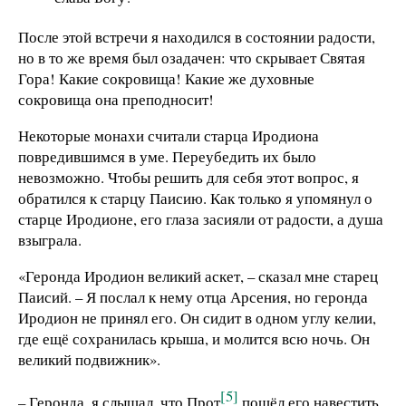
После этой встречи я находился в состоянии радости,
но в то же время был озадачен: что скрывает Святая
Гора! Какие сокровища! Какие же духовные
сокровища она преподносит!
Некоторые монахи считали старца Иродиона
повредившимся в уме. Переубедить их было
невозможно. Чтобы решить для себя этот вопрос, я
обратился к старцу Паисию. Как только я упомянул о
старце Иродионе, его глаза засияли от радости, а душа
взыграла.
«Геронда Иродион великий аскет, – сказал мне старец
Паисий. – Я послал к нему отца Арсения, но геронда
Иродион не принял его. Он сидит в одном углу келии,
где ещё сохранилась крыша, и молится всю ночь. Он
великий подвижник».
[5]
– Геронда, я слышал, что Прот
пошёл его навестить,