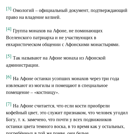
[3]
Омологий – официальный документ, подтверждающий
право на владение келией.
[4]
Группа монахов на Афоне, не поминающих
Вселенского патриарха и не участвующих в
евхаристическом общении с Афонскими монастырями.
[5]
Так называют на Афоне монаха из Афонской
администрации.
[6]
На Афоне останки усопших монахов через три года
извлекают из могилы и помещают в специальное
помещение – «костницу».
[7]
На Афоне считается, что если кости приобрели
кофейный цвет, это служит признаком, что человек угодил
Богу, т. к. замечено, что почти у всех подвижников
останки цвета темного воска, в то время как у остальных,
погребённых в той же почве, они белые.