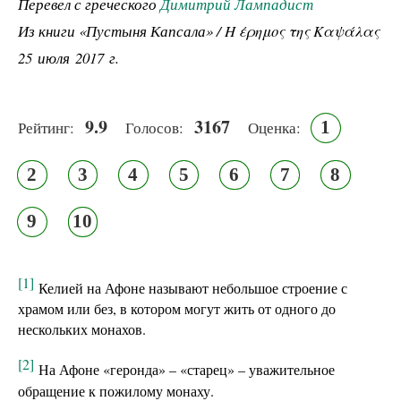
Перевел с греческого
Димитрий Лампадист
Из книги «Пустыня Капсала» / Η έρημος της Καψάλας
25 июля 2017 г.
9.9
3167
1
Рейтинг:
Голосов:
Оценка:
2
3
4
5
6
7
8
9
10
[1]
Келией на Афоне называют небольшое строение с
храмом или без, в котором могут жить от одного до
нескольких монахов.
[2]
На Афоне «геронда» – «старец» – уважительное
обращение к пожилому монаху.