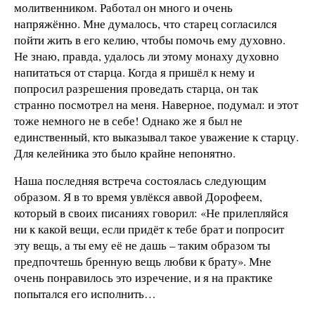
молитвенником. Работал он много и очень
напряжённо. Мне думалось, что старец согласился
пойти жить в его келию, чтобы помочь ему духовно.
Не знаю, правда, удалось ли этому монаху духовно
напитаться от старца. Когда я пришёл к нему и
попросил разрешения проведать старца, он так
странно посмотрел на меня. Наверное, подумал: и этот
тоже немного не в себе! Однако же я был не
единственный, кто выказывал такое уважение к старцу.
Для келейника это было крайне непонятно.
Наша последняя встреча состоялась следующим
образом. Я в то время увлёкся аввой Дорофеем,
который в своих писаниях говорил: «Не прилепляйся
ни к какой вещи, если придёт к тебе брат и попросит
эту вещь, а ты ему её не дашь – таким образом ты
предпочтешь бренную вещь любви к брату». Мне
очень понравилось это изречение, и я на практике
попытался его исполнить…