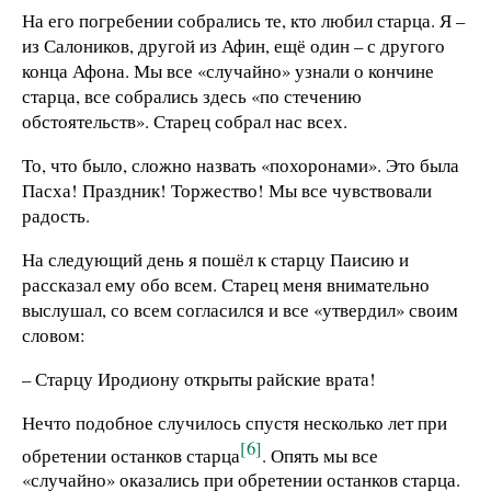
На его погребении собрались те, кто любил старца. Я –
из Салоников, другой из Афин, ещё один – с другого
конца Афона. Мы все «случайно» узнали о кончине
старца, все собрались здесь «по стечению
обстоятельств». Старец собрал нас всех.
То, что было, сложно назвать «похоронами». Это была
Пасха! Праздник! Торжество! Мы все чувствовали
радость.
На следующий день я пошёл к старцу Паисию и
рассказал ему обо всем. Старец меня внимательно
выслушал, со всем согласился и все «утвердил» своим
словом:
– Старцу Иродиону открыты райские врата!
Нечто подобное случилось спустя несколько лет при
[6]
обретении останков старца
. Опять мы все
«случайно» оказались при обретении останков старца.