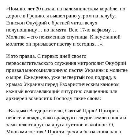
«Помню, лет 20 назад, на паломническом корабле, по
дороге в Грецию, я вышел рано утром на палубу.
Епископ Онуфрий с братией читал вслух
полунощницу… по памяти. Всю 17-ю кафизму…
Молитва – его неизменная спутница. К неустанной
молитве он призывает паству и сегодня…».
И это правда. С первых дней своего
первосвятительского служения митрополит Онуфрий
призвал многомиллионную паству Украины к молитве
о мире. Ежедневно, уже четвертый год подряд, в
храмах Украины перед Евхаристическим каноном
каждый возглавляющий литургию священник или
архиерей возносит к Господу такие слова:
«Владыко Вседержителю, Святый Царю! Призри с
небесе и виждь, како враждуют людие земли нашея и
замышляют друг на друга суетное и злобное. О,
Многомилостиве! Прости грехи и беззакония наша,