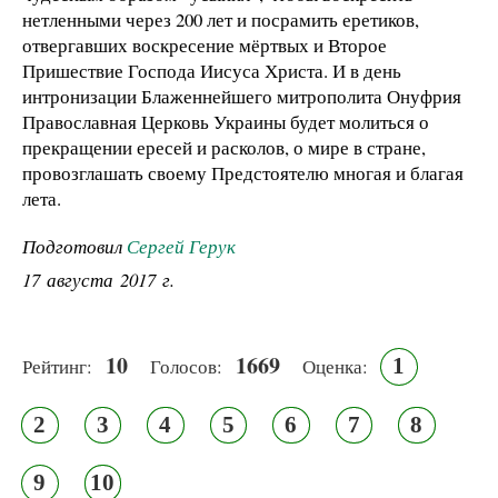
нетленными через 200 лет и посрамить еретиков,
отвергавших воскресение мёртвых и Второе
Пришествие Господа Иисуса Христа. И в день
интронизации Блаженнейшего митрополита Онуфрия
Православная Церковь Украины будет молиться о
прекращении ересей и расколов, о мире в стране,
провозглашать своему Предстоятелю многая и благая
лета.
Подготовил
Сергей Герук
17 августа 2017 г.
10
1669
1
Рейтинг:
Голосов:
Оценка:
2
3
4
5
6
7
8
9
10