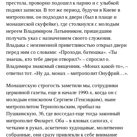
престола, проворно подошел к парню и с улыбкой
поднял записки. В тот же период, будучи в Киеве в
митрополии, он подходил к двери (был в плаще и
монашеской скуфейке), где столкнулся с молодым
иереем Владимиром Латынником, пришедшим
получать указ с назначением своего служения.
Владыка с неизменной приветливостью открыл двери
перед ним со словами: «Проходи, батюшка». «Ты
знаешь, кто тебе двери отворил?» – спросил о.
Владимира знакомый священник. «Монах какой-то», –
ответил тот. «Ну да, монах – митрополит Онуфрий…».
Монашескую строгость заметили мы, сотрудники
церковной газеты, еще в начале 1990-х, когда он с
молодым епископом Сергием (Генсицким), ныне
митрополитом Тернопольским, прибыл на
Пушкинскую, 36, где восседал еще тогда законный
митрополит Филарет. Оба – в яловых сапогах, с
четками в руках, аскетично худощавые, молитвенно
собранные, они сразу привлекли к себе внимание