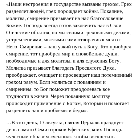
«Наши нестроения в государстве вызваны грехом. Грех
разделяет людей, грех порождает войны. Покаяние,
молитва, смирение призывает на нас благословение
Божие. Господь всегда готов заключить нас в Свои
Отеческие объятия, но мы своими греховными делами,
устремлениями, мыслями сами отворачиваемся от
Него. Смирение – наш узкий путь к Богу. Кто приобрел
смирение, тот приобрел мир и спокойствие души,
необходимые и для молитвы, и для служения Богу.
Молитва призывает благодать Пресвятого Духа,
преображает, очищает и просвещает наш потемненный
грехом разум. Если молиться с покаянием и
смирением, то Бог поможет преодолевать все
трудности в жизни. Через покаянную молитву
происходит примирение с Богом, Который и помогает
разрешить наши проблемы и беды».
…В этот день, 17 августа, святая Церковь празднует
день памяти Семи отроков Ефесских, коих Господь
чудесным образом «усыпил», чтобы воскресить