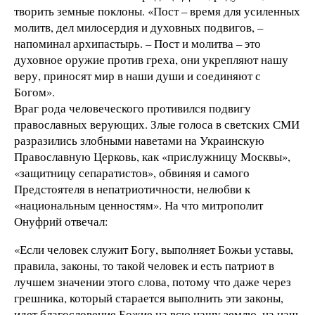
творить земные поклоны. «Пост – время для усиленных
молитв, дел милосердия и духовных подвигов, –
напоминал архипастырь. – Пост и молитва – это
духовное оружие против греха, они укрепляют нашу
веру, приносят мир в наши души и соединяют с
Богом».
Враг рода человеческого противился подвигу
православных верующих. Злые голоса в светских СМИ
разразились злобными наветами на Украинскую
Православную Церковь, как «прислужницу Москвы»,
«защитницу сепаратистов», обвиняя и самого
Предстоятеля в непатриотичности, нелюбви к
«национальным ценностям». На что митрополит
Онуфрий отвечал:
«Если человек служит Богу, выполняет Божьи уставы,
правила, законы, то такой человек и есть патриот в
лучшем значении этого слова, потому что даже через
грешника, который старается выполнить эти законы,
идет благословение Божие на всю нашу землю, на наш