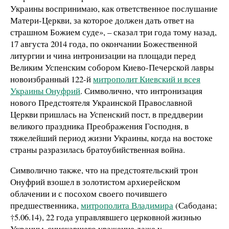
Украины воспринимаю, как ответственное послушание
Матери-Церкви, за которое должен дать ответ на
страшном Божием суде», – сказал три года тому назад,
17 августа 2014 года, по окончании Божественной
литургии и чина интронизации на площади перед
Великим Успенским собором Киево-Печерской лавры
новоизбранный 122-й
митрополит Киевский и всея
Украины Онуфрий
. Символично, что интронизация
нового Предстоятеля Украинской Православной
Церкви пришлась на Успенский пост, в преддверии
великого праздника Преображения Господня, в
тяжелейший период жизни Украины, когда на востоке
страны разразилась братоубийственная война.
Символично также, что на предстоятельский трон
Онуфрий взошел в золотистом архиерейском
облачении и с посохом своего почившего
предшественника,
митрополита Владимира
(Сабодана;
†5.06.14), 22 года управлявшего церковной жизнью
Украины, снискавшего уважение даже у