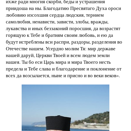
ихже ради многия скорби, беды и устрашения
приидоша на ны. Благодатию Пресвятаго Духа ороси
любовию изсохшия сердца людския, тернием
самолюбия, ненависти, зависти, злобы, вражды,
лукавства и иных беззаконий поросшия, да возрастят
горящую к Тебе и братиям своим любовь, и ею да
будут истреблены вси распри, раздоры, разделения во
Отечестве нашем. Усердно молим Тя: мир державе
нашей даруй, Церкви Твоей и всем людем земли
нашея. Ты бо еси Царь мира и мира Твоего несть
предела и Тебе слава и благодарение и поклонение от
всех да возсылается, ныне и присно и во веки веков».