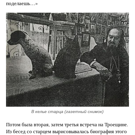
поделаешь…»
В келье старца (газетный снимок)
Потом была вторая, затем третья встреча на Троещине.
Из бесед со старцем вырисовывалась биография этого