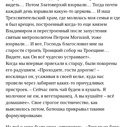
видеть… Потом Златоверхий взорвали… Тогда почти
каждый день взрывали какую-то церковь… И наш
Трехсвятительский храм, где молилась моя семья и где
я был крещен, построенный когда-то еще князем
Владимиром и перестроенный после запустения
святым митрополитом Петром Могилой, тоже
взорвали… И вот, Господь благословил мне на
старости строить Троицкий собор на Троещине…
Видите, как Он всё чудесно устраивает».
Когда мы впервые приехали к старцу, были покорены
его радушием. «Проходите, гости дорогие! –
восклицал он, усаживая в своей келье, куда нас
провели через лабиринт каких-то причудливых
пристроек. – Сейчас пить чай будем и кушать. Я
молочное не ем, я вегетарианец. А вы кушайте – всё
домашнее». Свое строгое постничество, как
выяснилось потом, батюшка прикрывал такими
формулировками.
На всё у него были свои «отговорки». «Деньги не беру