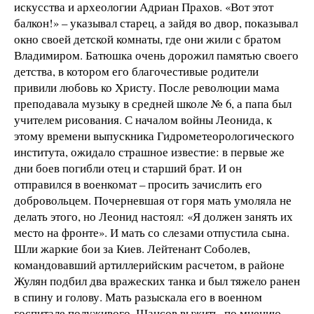
искусства и археологии Адриан Прахов. «Вот этот
балкон!» – указывал старец, а зайдя во двор, показывал
окно своей детской комнаты, где они жили с братом
Владимиром. Батюшка очень дорожил памятью своего
детства, в котором его благочестивые родители
привили любовь ко Христу. После революции мама
преподавала музыку в средней школе № 6, а папа был
учителем рисования. С началом войны Леонида, к
этому времени выпускника Гидрометеорологического
института, ожидало страшное известие: в первые же
дни боев погибли отец и старший брат. И он
отправился в военкомат – просить зачислить его
добровольцем. Почерневшая от горя мать умоляла не
делать этого, но Леонид настоял: «Я должен занять их
место на фронте». И мать со слезами отпустила сына.
Шли жаркие бои за Киев. Лейтенант Соболев,
командовавший артиллерийским расчетом, в районе
Жулян подбил два вражеских танка и был тяжело ранен
в спину и голову. Мать разыскала его в военном
госпитале полуживого. Шансов выжить, по мнению