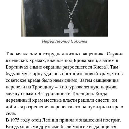
Иерей Леонид Соболев
Так началась многотрудная жизнь священника. Служил
в сельских храмах, вначале под Броварами, а затем в
Бортничах (ныне окраины разросшегося Киева). Там
будущему старцу удалось построить новый храм, что в
советское время было немыслимо. Затем священника
перевели на Троещину – в полуразваленную церковь
между селами Выгуровщина и Троещина. Когда
деревянный храм местные власти решили снести, он
добился разрешения перенести его на пустырь на краю
села.
В 1975 году отец Леонид принял монашеский постриг.
Его духовными друзьями были многие выдающиеся