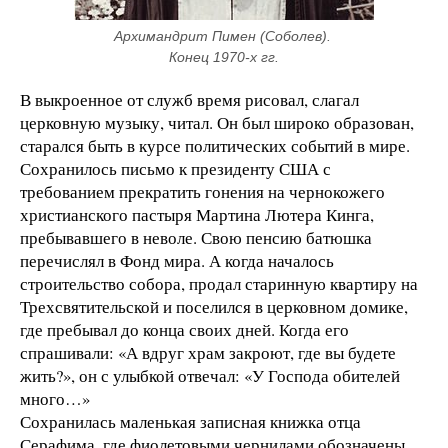
Архимандрит Пимен (Соболев). 
Конец 1970-х гг.
В выкроенное от служб время рисовал, слагал
церковную музыку, читал. Он был широко образован,
старался быть в курсе политических событий в мире.
Сохранилось письмо к президенту США с
требованием прекратить гонения на чернокожего
христианского пастыря Мартина Лютера Кинга,
пребывавшего в неволе. Свою пенсию батюшка
перечислял в Фонд мира. А когда началось
строительство собора, продал старинную квартиру на
Трехсвятительской и поселился в церковном домике,
где пребывал до конца своих дней. Когда его
спрашивали: «А вдруг храм закроют, где вы будете
жить?», он с улыбкой отвечал: «У Господа обителей
много…»
Сохранилась маленькая записная книжка отца
Серафима, где фиолетовыми чернилами обозначены