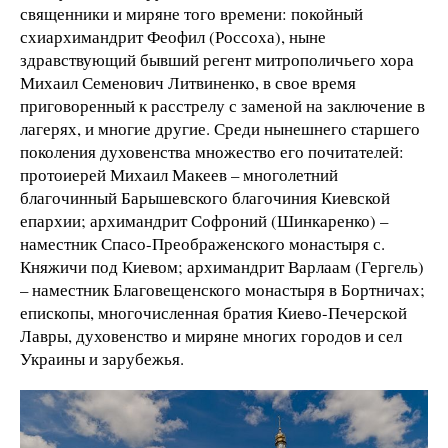
священники и миряне того времени: покойный
схиархимандрит Феофил (Россоха), ныне
здравствующий бывший регент митрополичьего хора
Михаил Семенович Литвиненко, в свое время
приговоренный к расстрелу с заменой на заключение в
лагерях, и многие другие. Среди нынешнего старшего
поколения духовенства множество его почитателей:
протоиерей Михаил Макеев – многолетний
благочинный Барышевского благочиния Киевской
епархии; архимандрит Софроний (Шинкаренко) –
наместник Спасо-Преображенского монастыря с.
Княжичи под Киевом; архимандрит Варлаам (Гергель)
– наместник Благовещенского монастыря в Бортничах;
епископы, многочисленная братия Киево-Печерской
Лавры, духовенство и миряне многих городов и сел
Украины и зарубежья.