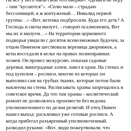
– они “кусаются”». «Сплю мало – страдаю
бессонницей, я ж контуженый… Инвалид первой
группы…» «Вот, котенка подбросили. Куда его деть? А
Господь и скоты милует, – говорит псалмопевец. Вот
мы их и милуем…» На территории церковного
подворья увидели с десяток всевозможных будочек, за
отцом Пименом шествовала вереница дворняжек, а
коты восседали в келье на правах полноправных
хозяев. Он провел экскурсию, показав садовые
деревья, виноградные аллеи, завел в храм. На стенах и
под куполом – росписи, многие из которых он
выполнил сам на грубых тканях, которые потом были
наклеены на стены. Расписывать храмы запрещалось в
советское время. Да что там храмы – косметический
ремонт не дозволялось произвести без ведома
уполномоченного по делам религий. И отец Пимен
нашел выход: расклеивал уже готовые росписи. А
когда прибегал разъяренный уполномоченный,
разводил руками: «Вот, люди пожертвовали, что