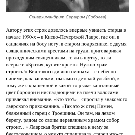
Схиархимандрит Серафим (Соболев)
Автору этих строк довелось впервые увидеть старца в
начале 1990-х – в Киево-Печерской Лавре, где он, в
сандалиях на босу ногу, в старом подряснике, с двумя
священническими крестами на груди, приговаривал
проходящим священникам, то ли в шутку, то ли
всерьез: «Братия, купите кресты. Нужно храм
строить!» Вид такого дивного монаха – с небесно-
синими, как васильки, глазами и детской улыбкой, к
тому же с крашенной в какой-то рыже-каштановый
цвет бородой и ниспадающими на плечи волосами –
привлекал внимание. «Кто это?» – спросил у знакомого
лаврского прихожанина. «Так это ж отец Пимен,
блаженный старец с Троещины. Он там, на левом
берегу, рядом со своим деревянным храмом собор
строит…» Лаврская братия спешила к нему за
благословением, о чем-то спрашивала, старец что-то