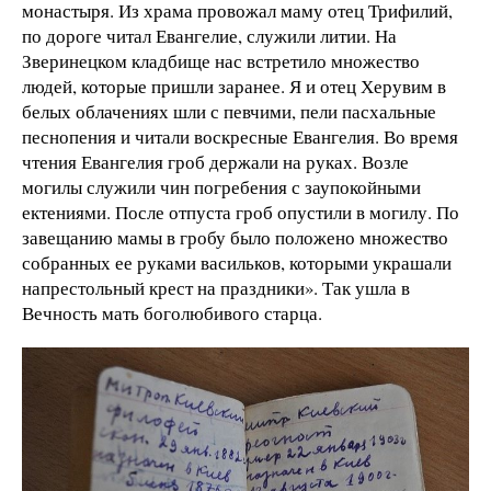
монастыря. Из храма провожал маму отец Трифилий,
по дороге читал Евангелие, служили литии. На
Зверинецком кладбище нас встретило множество
людей, которые пришли заранее. Я и отец Херувим в
белых облачениях шли с певчими, пели пасхальные
песнопения и читали воскресные Евангелия. Во время
чтения Евангелия гроб держали на руках. Возле
могилы служили чин погребения с заупокойными
ектениями. После отпуста гроб опустили в могилу. По
завещанию мамы в гробу было положено множество
собранных ее руками васильков, которыми украшали
напрестольный крест на праздники». Так ушла в
Вечность мать боголюбивого старца.