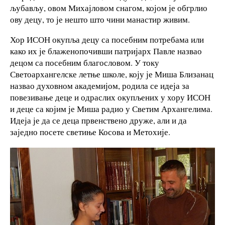
љубављу, овом Михајловом снагом, којом је обгрлио
ову децу, то је нешто што чини манастир живим.
Хор ИСОН окупља децу са посебним потребама или
како их је блаженопочивши патријарх Павле назвао
децом са посебним благословом. У току
Светоархангелске летње школе, коју је Миша Близанац
назвао духовном академијом, родила се идеја за
повезивање деце и одраслих окупљених у хору ИСОН
и деце са којим је Миша радио у Светим Архангелима.
Идеја је да се деца првенствено друже, али и да
заједно посете светиње Косова и Метохије.