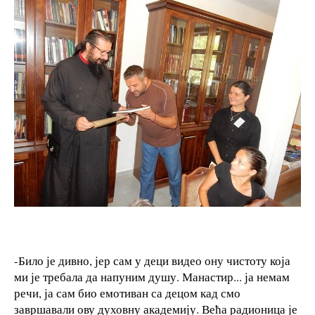
-Било је дивно, јер сам у деци видео ону чистоту која
ми је требала да напуним душу. Манастир... ја немам
речи, ја сам био емотиван са децом кад смо
завршавали ову духовну академију. Већа радионица је