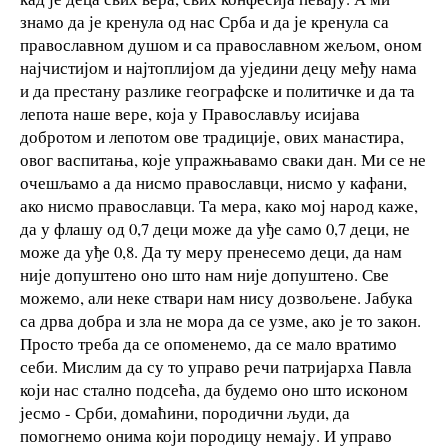
знамо да је кренула од нас Срба и да је кренула са
православном душом и са православном жељом, оном
најчистијом и најтоплијом да уједини децу међу нама
и да престану разлике географске и политичке и да та
лепота наше вере, која у Православљу исијава
добротом и лепотом ове традиције, ових манастира,
овог васпитања, које упражњавамо сваки дан. Ми се не
очешљамо а да нисмо православци, нисмо у кафани,
ако нисмо православци. Та мера, како мој народ каже,
да у флашу од 0,7 деци може да уђе само 0,7 деци, не
може да уђе 0,8. Да ту меру пренесемо деци, да нам
није допуштено оно што нам није допуштено. Све
можемо, али неке ствари нам нису дозвољене. Јабука
са дрва добра и зла не мора да се узме, ако је то закон.
Просто треба да се опоменемо, да се мало вратимо
себи. Мислим да су то управо речи патријарха Павла
који нас стално подсећа, да будемо оно што исконом
јесмо - Срби, домаћини, породични људи, да
помогнемо онима који породицу немају. И управо