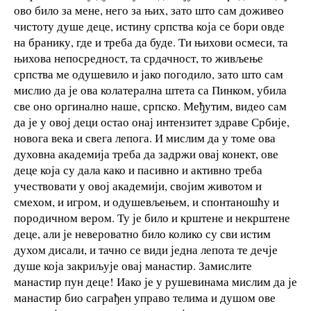
ово било за мене, него за њих, зато што сам доживео
чистоту душе деце, истину српства која се бори овде
на бранику, где и треба да буде. Ти њихови осмеси, та
њихова непосредност, та срдачност, то живљење
српства ме одушевило и јако погодило, зато што сам
мислио да је ова колатерална штета са Пинком, убила
све оно оргинално наше, српско. Међутим, видео сам
да је у овој деци остао онај интензитет здраве Србије,
новога века и свега лепога. И мислим да у томе ова
духовна академија треба да задржи овај конект, ове
деце која су дала како и пасивно и активно треба
учествовати у овој академији, својим животом и
смехом, и игром, и одушевљењем, и спонтаношћу и
породичном вером. Ту је било и крштене и некрштене
деце, али је невероватно било колико су сви истим
духом дисали, и тачно се види једна лепота те дечје
душе која закриљује овај манастир. Замислите
манастир пун деце! Иако је у рушевинама мислим да је
манастир био саграђен управо телима и душом ове