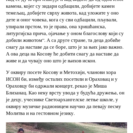
камена, којег су зидари одбацили, добијете камен
темељац, добијете сврху живота, кад уложите у оно
дете и оног човека, кога су сви одбацили, пљували,
упирали прстом, то је права, она хришћанска,
литургијска прича, ојачање у оном благослову који су
добили животом“. А са друге стране, та деца добиће
снагу да наставе да се боре, што је за њих јако важно.
А ова деца на Косову ће добити снагу да наставе да
живе и да чувају оно што је њихов искон.
У оквиру посете Косову и Метохији, чланови хора
ИСОН би, између осталих посетили и Ораховац и у
Ораховцу би одржали концерт, рекао је Миша
Близанац. Као неку врсту увода у будућа дружења, он
је децу, учеснике Светоархангелске летње школе, у
оквиру музичке радионицем научио да певају песму
Молитва и на гестовном језику.