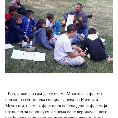
- Ево, доживео сам да се песма Mолитва, коју смо
певали на гестовном говору, запева на Косову и
Метохији, песма која је и посвећена деци коју сам ја
потписао за веронауку, ал нема веће веронауке, него
кад је деца свих вера, свих конфесија певају. А ми