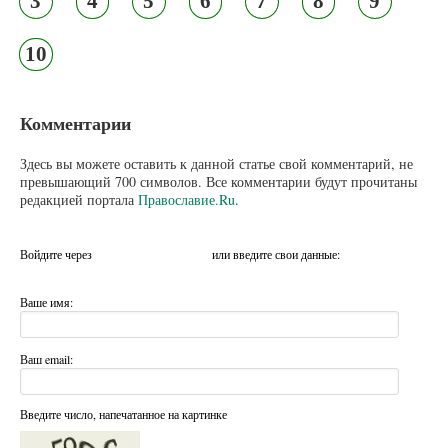
3
4
5
6
7
8
9
10
Комментарии
Здесь вы можете оставить к данной статье свой комментарий, не
превышающий 700 символов. Все комментарии будут прочитаны
редакцией портала
Православие.Ru
.
Войдите через
или введите свои данные:
Ваше имя:
Ваш email:
Введите число, напечатанное на картинке