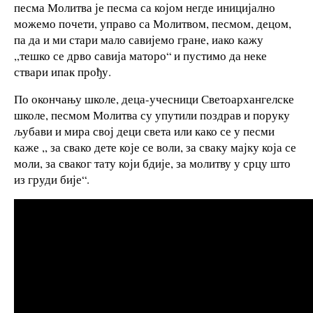
песма Молитва је песма са којом негде иницијално
можемо почети, управо са Молитвом, песмом, децом,
па да и ми стари мало савијемо гране, иако кажу
,,тешко се дрво савија маторо“ и пустимо да неке
ствари ипак прођу.
По окончању школе, деца-учесници Светоархангелске
школе, песмом Молитва су упутили поздрав и поруку
љубави и мира свој деци света или како се у песми
каже ,, за свако дете које се воли, за сваку мајку која се
моли, за сваког тату који бдије, за молитву у срцу што
из груди бије“.