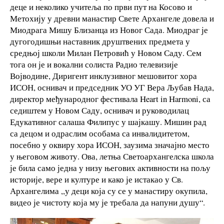
деце и неколико учитеља по први пут на Косово и
Метохију у древни манастир Свете Архангеле довела и
Миодрага Мишу Близанца из Новог Сада. Миодраг је
дугогодишњи наставник друштвених предмета у
средњој школи Милан Петровић у Новом Саду. Сем
тога он је и вокални солиста Радио телевизије
Војводине, Диригент инклузивног мешовитог хора
ИСОН, оснивач и председник УО УГ Вера Љубав Нада,
директор међународног фестивала Heart in Harmoni, са
седиштем у Новом Саду, оснивач и руководилац
Едукативног салаша Филипус у шајкашу. Мишин рад
са децом и одраслим особама са инвалидитетом,
посебно у оквиру хора ИСОН, заузима значајно место
у његовом животу. Ова, летња Светоархангелска школа
је била само једна у низу његових активности на пољу
историје, вере и културе и како је истакао у Св.
Архангелима ,,у деци која су се у манастиру окупила,
видео је чистоту која му је требала да напуни душу“.