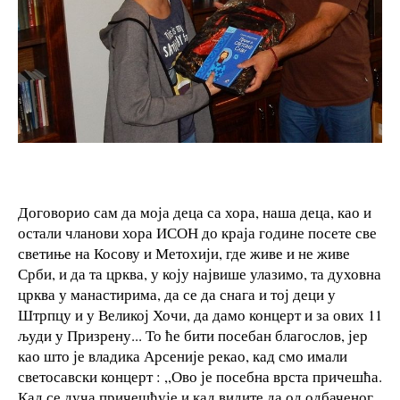
Договорио сам да моја деца са хора, наша деца, као и
остали чланови хора ИСОН до краја године посете све
светиње на Косову и Метохији, где живе и не живе
Срби, и да та црква, у коју највише улазимо, та духовна
црква у манастирима, да се да снага и тој деци у
Штрпцу и у Великој Хочи, да дамо концерт и за ових 11
људи у Призрену... То ће бити посебан благослов, јер
као што је владика Арсеније рекао, кад смо имали
светосавски концерт : ,,Ово је посебна врста причешћа.
Кад се дуча причешћује и кад видите да од одбаченог