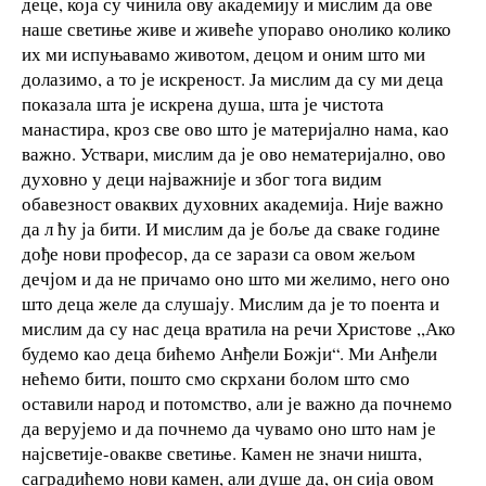
деце, која су чинила ову академију и мислим да ове
наше светиње живе и живеће упораво онолико колико
их ми испуњавамо животом, децом и оним што ми
долазимо, а то је искреност. Ја мислим да су ми деца
показала шта је искрена душа, шта је чистота
манастира, кроз све ово што је материјално нама, као
важно. Уствари, мислим да је ово нематеријално, ово
духовно у деци најважније и због тога видим
обавезност оваквих духовних академија. Није важно
да л ћу ја бити. И мислим да је боље да сваке године
дође нови професор, да се зарази са овом жељом
дечјом и да не причамо оно што ми желимо, него оно
што деца желе да слушају. Мислим да је то поента и
мислим да су нас деца вратила на речи Христове ,,Ако
будемо као деца бићемо Анђели Божји“. Ми Анђели
нећемо бити, пошто смо скрхани болом што смо
оставили народ и потомство, али је важно да почнемо
да верујемо и да почнемо да чувамо оно што нам је
најсветије-овакве светиње. Камен не значи ништа,
саградићемо нови камен, али душе да, он сија овом