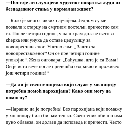
—Постоје ли случајеви чудесног повратка људи из
безнадежног стања у нормалан живот?
—Било је много таквих случајева. Једном су ме
позвали к старцу на смртном постељи, причестио сам
га. После четири године, у наш храм долазе његова
кћерка или унука да оставе цедуљицу за
новопрестављеног. Упитао сам: „ Зашто за
новопрестављеног? Он се пре четири године
упокојио“. Жена одговара: „Баћушка, шта је са Вама!
Он је исто вече после причешћа оздравио и проживео
још четири године!“
—Да ли је свештеницима који служе у хоспицију
потребна помоћ парохијана? Како они могу да
помогну?
—Наравно да је потребна! Без парохијана који помажу
у хоспицију било би нам тешко. Свештеник обично има
пуно обавеза, он долази да исповеда и причести. Често