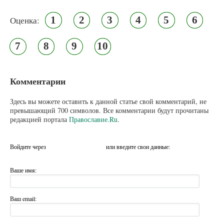
1
2
3
4
5
6
Оценка:
7
8
9
10
Комментарии
Здесь вы можете оставить к данной статье свой комментарий, не
превышающий 700 символов. Все комментарии будут прочитаны
редакцией портала
Православие.Ru
.
Войдите через
или введите свои данные:
Ваше имя:
Ваш email: