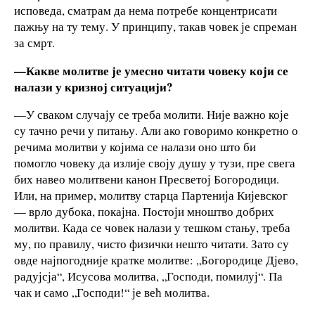
исповеда, сматрам да нема потребе концентрисати
пажњу на ту тему. У принципу, такав човек је спреман
за смрт.
—Какве молитве је умесно читати човеку који се
налази у кризној ситуацији?
—У сваком случају се треба молити. Није важно које
су тачно речи у питању. Али ако говоримо конкретно о
речима молитви у којима се налази оно што би
помогло човеку да излије своју душу у тузи, пре свега
бих навео молитвени канон Пресветој Богородици.
Или, на пример, молитву старца Партенија Кијевског
— врло дубока, покајна. Постоји мноштво добрих
молитви. Када се човек налази у тешком стању, треба
му, по правилу, чисто физички нешто читати. Зато су
овде најпогодније кратке молитве: „Богородице Дјево,
радујсја“, Исусова молитва, „Господи, помилуј“. Па
чак и само „Господи!“ је већ молитва.