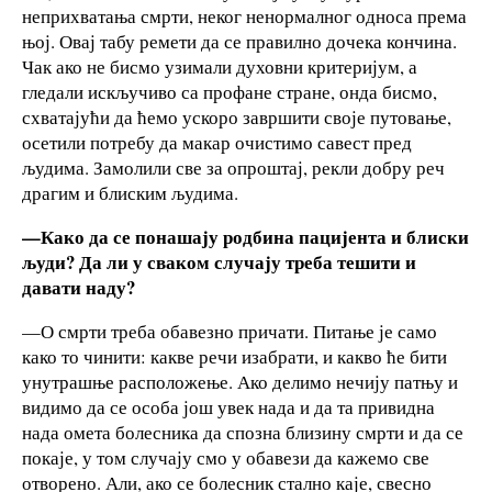
неприхватања смрти, неког ненормалног односа према
њој. Овај табу ремети да се правилно дочека кончина.
Чак ако не бисмо узимали духовни критеријум, а
гледали искључиво са профане стране, онда бисмо,
схватајући да ћемо ускоро завршити своје путовање,
осетили потребу да макар очистимо савест пред
људима. Замолили све за опроштај, рекли добру реч
драгим и блиским људима.
—Како да се понашају родбина пацијента и блиски
људи? Да ли у сваком случају треба тешити и
давати наду?
—О смрти треба обавезно причати. Питање је само
како то чинити: какве речи изабрати, и какво ће бити
унутрашње расположење. Ако делимо нечију патњу и
видимо да се особа још увек нада и да та привидна
нада омета болесника да спозна близину смрти и да се
покаје, у том случају смо у обавези да кажемо све
отворено. Али, ако се болесник стално каје, свесно