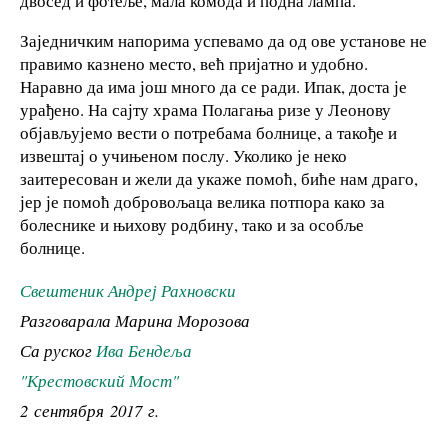
двосед и фотеље, мала комода и подна лампа.
Заједничким напорима успевамо да од ове установе не
правимо казнено место, већ пријатно и удобно.
Наравно да има још много да се ради. Ипак, доста је
урађено. На сајту храма Полагања ризе у Леонову
објављујемо вести о потребама болнице, а такође и
извештај о учињеном послу. Уколико је неко
заитересован и жели да укаже помоћ, биће нам драго,
јер је помоћ добровољаца велика потпора како за
болеснике и њихову родбину, тако и за особље
болнице.
Свештеник Андреј Рахновски
Разговарала Марина Морозова
Са руског
Ива Бендеља
"Крестовский Мост"
2 сентября 2017 г.