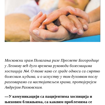
Московски храм Полагања ризе Пресвете Богородице
у Леонову већ дуго времена руководи болесницима
хоспиција №4. О томе како се граде односи са смртно
болесним људима, и о искуству у том духовном послу
разговарамо са настојатељем храма, протојерејем
Андрејом Рахновским.
—У комуникацији са пацијентима хоспиција и
њиховим ближњима, са каквим проблемима се