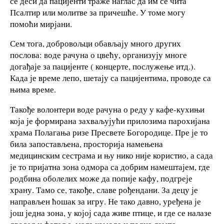
се деси да пацијенти траже наглас да им се чита
Псалтир или молитве за причешће. У томе могу
помоћи мирјани.
Сем тога, добровољци обављају много других
послова: воде рачуна о цвећу, организују многе
догађаје за пацијенте ( концерте, послужење итд.).
Када је време лепо, шетају са пацијентима, проводе са
њима време.
Такође волонтери воде рачуна о реду у кафе-кухињи
која је формирана захваљујући прилозима парохијана
храма Полагања ризе Пресвете Богородице. Пре је то
била запостављена, просторија намењена
медицинским сестрама и њу нико није користио, а сада
је то пријатна зона одмора са добрим намештајем, где
родбина оболелих може да попије кафу, подгреје
храну. Тамо се, такође, славе рођендани. За децу је
направљен ћошак за игру. Не тако давно, уређена је
још једна зона, у којој сада живе птице, и где се налазе