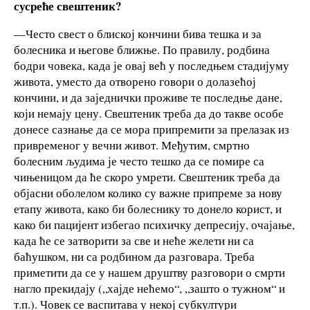
сусреће свештеник?
—Често свест о блиској кончини бива тешка и за
болесника и његове ближње. По правилу, родбина
бодри човека, када је овај већ у последњем стадијуму
живота, уместо да отворено говори о долазећој
кончини, и да заједнички проживе те последње дане,
који немају цену. Свештеник треба да до такве особе
донесе сазнање да се мора припремити за прелазак из
привременог у вечни живот. Међутим, смртно
болесним људима је често тешко да се помире са
чињеницом да ће скоро умрети. Свештеник треба да
објасни оболелом колико су важне припреме за нову
етапу живота, како би болеснику то донело корист, и
како би пацијент избегао психичку депресију, очајање,
када ће се затворити за све и неће желети ни са
баћушком, ни са родбином да разговара. Треба
приметити да се у нашем друштву разговори о смрти
нагло прекидају („хајде нећемо“, „зашто о тужном“ и
т.п.). Човек се васпитава у некој субкултури