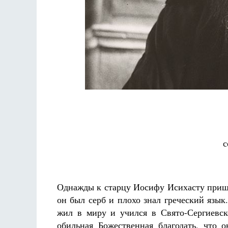
Разлуки не будет
Фредерика де Грааф
с
Однажды к старцу Иосифу Исихасту прише
он был серб и плохо знал греческий язык.
жил в миру и учился в Свято-Сергиевск
обильная Божественная благодать, что 