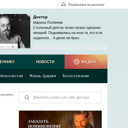
Подписаться на рассылку
Доктор
Марина Поздеева
Столичный доктор лечил лучше здешних
лекарей. Поднимались на ноги те, кто и не
надеялся… А денег не брал.
ЕННИКУ
НОВОСТИ
МЕДИА
благочестия
|
Жизнь Церкви
|
Богослужение
спечатать