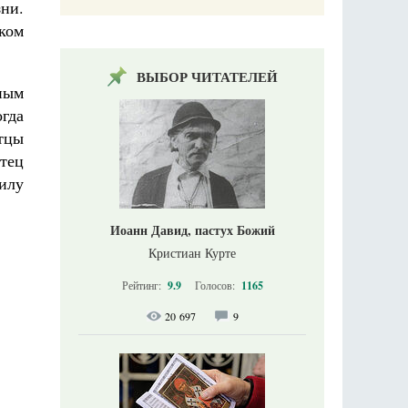
зни.
ком
ВЫБОР ЧИТАТЕЛЕЙ
ным
огда
Отцы
отец
илу
Иоанн Давид, пастух Божий
Кристиан Курте
Рейтинг:
9.9
Голосов:
1165
20 697
9