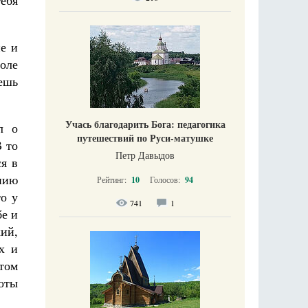
тебя
ие и
воле
ешь
Учась благодарить Бога: педагогика
л о
путешествий по Руси-матушке
В то
Петр Давыдов
я в
нию
Рейтинг:
10
Голосов:
94
о у
741
1
бе и
ий,
х и
нтом
оты