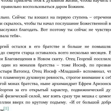
 чтобы привлечь тебя к духовной жизни, чтобы научить 
и правильно воспользоваться даром Божиим.
вильно. Сейчас ты взошел на первую ступень – отречен
ти скрылось, чтобы ты начал послушание Божественной 
заслужил благодать. Вот поэтому ты сейчас не чувству
вала тебя».
ргий остался в его братстве и больше не помышля
о смерти старца оставалось всего несколько месяцев. 
и Благовещения в Новом скиту. Отец Георгий поселилс
у один из монахов братства – тоже Иосиф, по прозва
астыря Ватопед. Отец Иосиф «Младший» вспоминал, чт
ел пламенную духовную ревность, строгое внимание к се
гой монах братства, ныне архимандрит Ефрем Аризонск
Георгия за его открытый характер, подвижнический ду
й физической силой, мог взять сразу три мешка с цеме
келлии вверх по крутому подъему. «И от большой добр
[1]
ем
.