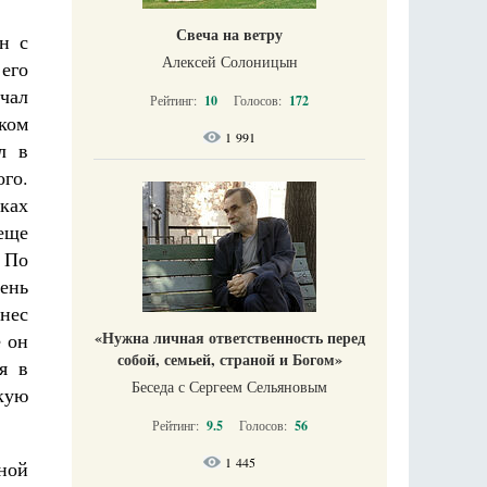
Свеча на ветру
н с
Алексей Солоницын
его
учал
Рейтинг:
10
Голосов:
172
ком
1 991
л в
го.
ках
еще
 По
ень
нес
«Нужна личная ответственность перед
 он
собой, семьей, страной и Богом»
я в
Беседа с Сергеем Сельяновым
кую
Рейтинг:
9.5
Голосов:
56
1 445
ной