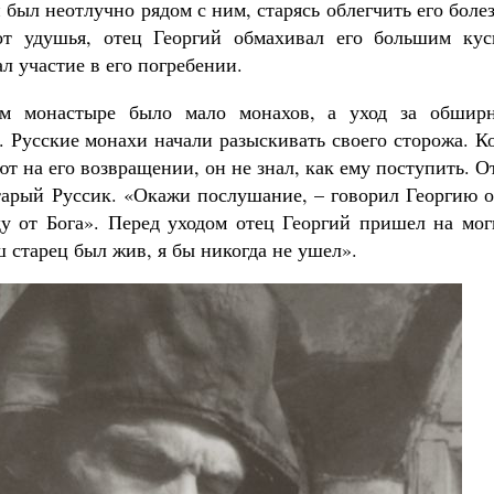
был неотлучно рядом с ним, старясь облегчить его боле
от удушья, отец Георгий обмахивал его большим кус
л участие в его погребении.
ом монастыре было мало монахов, а уход за обшир
 Русские монахи начали разыскивать своего сторожа. К
ют на его возвращении, он не знал, как ему поступить. 
Старый Руссик. «Окажи послушание, – говорил Георгию 
 от Бога». Перед уходом отец Георгий пришел на мог
ш старец был жив, я бы никогда не ушел».