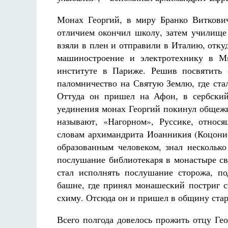
Монах Георгий, в миру Бранко Виткович
отличием окончил школу, затем училище
взяли в плен и отправили в Италию, отк
машиностроение и электротехнику в Мю
институте в Париже. Решив посвятить 
паломничество на Святую Землю, где ст
Оттуда он пришел на Афон, в сербский
уединения монах Георгий покинул общежи
называют, «Нагорном», Руссике, относ
словам архимандрита Иоанникия (Коцонис
образованным человеком, знал несколько
послушание библиотекаря в монастыре св
стал исполнять послушание сторожа, п
башне, где принял монашеский постриг с
схиму. Отсюда он и пришел в общину ста
Всего полгода довелось прожить отцу Ге