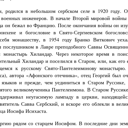
, родился в небольшом сербском селе в 1920 году. О
 военных инженеров. В начале Второй мировой войны 
уда он бежал во Францию. После окончания войны он из
нхене и богословие в Свято-Сергиевском богословс
себя монашеству, в 1954 году Бранко Виткович уеха
ал послушником в Лавре преподобного Саввы Освященно
 монастырь Хиландар. Через некоторое время в поис
тельный Хиландар и поселился в Старом, или, как его 
ящемся к русскому Свято-Пантелеимонову монастырю.
а), автора «Афонского отечника», отец Георгий был оч
 языков и прежде, чем уединиться в Старом Руссике, 
ятого великомученика Пантелеимона. В Старом Руссике
оддерживал неугасимую лампаду в церкви, находящейс
вятитель Савва Сербский, и вскоре его облекли в вели
рца Иосифа Исихаста.
оргию рядом со старцем Иосифом. В последние дни зем