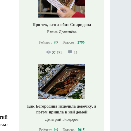
Про тех, кто любит Спиридона
Елена Долгачёва
Рейтинг:
9.9
Голосов:
2796
37 391
13
Как Богородица исцелила девочку, а
потом пришла к ней домой
гий
Дмитрий Злодорев
лько
Рейтинг:
9.9
Голосов:
2015