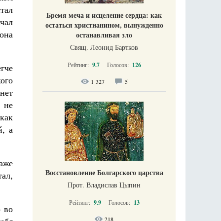
стал
Бремя меча и исцеление сердца: как
чал
остаться христианином, вынужденно
 она
останавливая зло
Свящ. Леонид Бартков
Рейтинг:
9.7
Голосов:
126
гче
кого
1 327
5
нет
 не
 как
й, а
даже
Восстановление Болгарского царства
тал,
Прот. Владислав Цыпин
Рейтинг:
9.9
Голосов:
13
о во
218