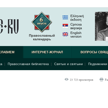
Ελληνική
έκδοση
Српска
верзиjа
English
Православный
version
календарь
СЛАВИЕМ
ИНТЕРНЕТ-ЖУРНАЛ
ВОПРОСЫ СВЯЩ
ка
|
Православная библиотека
|
Святые и святыни
|
Подвижники 
23 723 просмотров
Ра