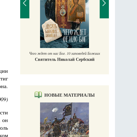
П
Е
аучись у
Чего ждет от нас Бог. 10 заповедей Божиих
Святитель Николай Сербский
иции
тиг
она.
НОВЫЕ МАТЕРИАЛЫ
09)
сти
а он
оль
ком