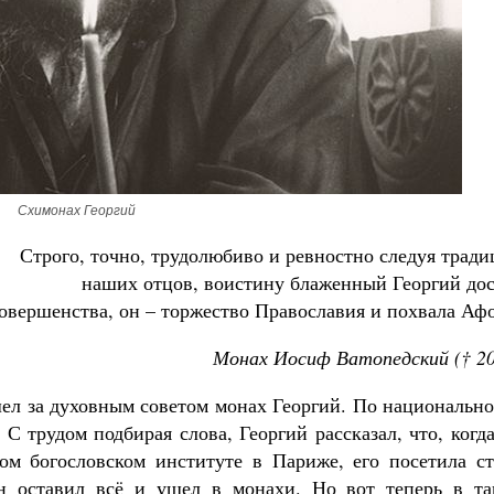
Великомученик Георгий Победоносец. Н
святого
Роман Котов
Как найти своё место в жизни
Схимонах Георгий
Кирилл Мурышев
Строго, точно, трудолюбиво и ревностно следуя трад
наших отцов, воистину блаженный Георгий дос
овершенства, он – торжество Православия и похвала Аф
Монах Иосиф Ватопедский († 20
л за духовным советом монах Георгий. По национально
 С трудом подбирая слова, Георгий рассказал, что, когд
ом богословском институте в Париже, его посетила ст
он оставил всё и ушел в монахи. Но вот теперь в та