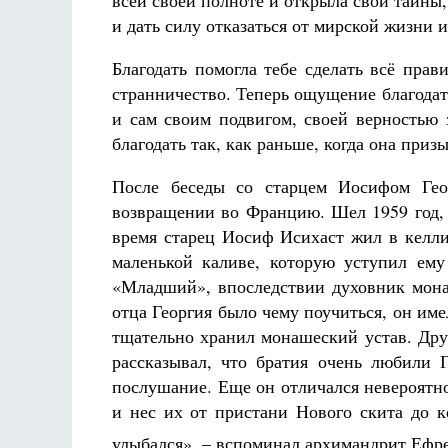
всей своей полноте и открыла свои тайны,
и дать силу отказаться от мирской жизни 
Благодать помогла тебе сделать всё пра
странничество. Теперь ощущение благода
и сам своим подвигом, своей верностью 
благодать так, как раньше, когда она призы
После беседы со старцем Иосифом Гео
возвращении во Францию. Шел 1959 год, д
время старец Иосиф Исихаст жил в келли
маленькой каливе, которую уступил ем
«Младший», впоследствии духовник мон
отца Георгия было чему поучиться, он им
тщательно хранил монашеский устав. Дру
рассказывал, что братия очень любили 
послушание. Еще он отличался невероятно
и нес их от пристани Нового скита до 
улыбался», – вспоминал архимандрит Ефр