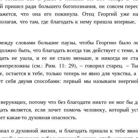
ий пришел ради большего богопознания, он совсем пере
кажется, что она его покинула. Отец Георгий уже на
олагая, что там, где благодать к нему пришла впервые,
между словами большие паузы, чтобы Георгию было ле
должно быть, что благодать всегда так действует с теми, 
дать не ушла, и ее не стало меньше, и никогда не ста
епреложны (см.: Рим. 11: 29), – говорил старец. – Ты
 остается в тебе, только теперь не явно для чувства, а
яет себя двумя способами: первый мы называем энергие
в верующих, потому что без благодати никто не мог бы 
ать является, если хочет помочь человеку, который ус
ет какая-то духовная опасность.
знал о духовной жизни, и благодать пришла к тебе явн