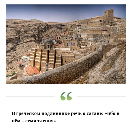
В греческом подлиннике речь о сатане: «ибо
в
нём
– семя тления»