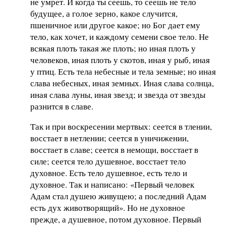
не умрет. И когда ты сеешь, то сеешь не тело
будущее, а голое зерно, какое случится,
пшеничное или другое какое; но Бог дает ему
тело, как хочет, и каждому семени свое тело. Не
всякая плоть такая же плоть; но иная плоть у
человеков, иная плоть у скотов, иная у рыб, иная
у птиц. Есть тела небесные и тела земные; но иная
слава небесных, иная земных. Иная слава солнца,
иная слава луны, иная звезд; и звезда от звезды
разнится в славе.
Так и при воскресении мертвых: сеется в тлении,
восстает в нетлении; сеется в уничижении,
восстает в славе; сеется в немощи, восстает в
силе; сеется тело душевное, восстает тело
духовное. Есть тело душевное, есть тело и
духовное. Так и написано: «Первый человек
Адам стал душею живущею; а последний Адам
есть дух животворящий». Но не духовное
прежде, а душевное, потом духовное. Первый