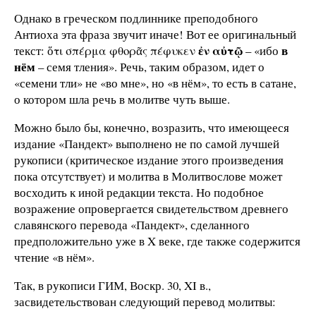
Однако в греческом подлиннике преподобного
Антиоха эта фраза звучит иначе! Вот ее оригинальный
ἐν αὐτῷ
в
текст: ὅτι σπέρμα φθορᾶς πέφυκεν
– «ибо
нём
– семя тления». Речь, таким образом, идет о
«семени тли» не «во мне», но «в нём», то есть в сатане,
о котором шла речь в молитве чуть выше.
Можно было бы, конечно, возразить, что имеющееся
издание «Пандект» выполнено не по самой лучшей
рукописи (критическое издание этого произведения
пока отсутствует) и молитва в Молитвослове может
восходить к иной редакции текста. Но подобное
возражение опровергается свидетельством древнего
славянского перевода «Пандект», сделанного
предположительно уже в Χ веке, где также содержится
чтение «в нём».
Так, в рукописи ГИМ, Воскр. 30, ΧΙ в.,
засвидетельствован следующий перевод молитвы: