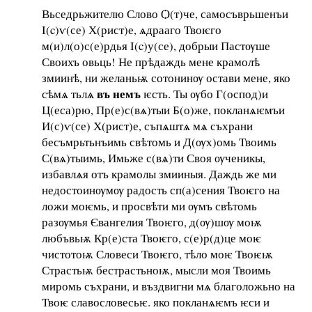
Вьседрьжителю Слово Ѻ(т)че, самосъврьшенъи
Ι(c)ѵ(се) Х(рист)е, ѧдрааго Твоѥго
м(и)л(о)с(е)рдья I(c)у(се), добрыи Пастѹше
Своихъ овьць! Не прѣдаждь мене крамолѣ
змиинѣ, ни желаньѭ сотонинѹ остави мене, яко
въ немъ
сѣмѧ тьлѧ
ѥсть. Ты ѹбо Г(оспод)и
Ц(еса)рю, Пр(е)с(вѧ)тыи Б(о)же, покланѧѥмъи
И(с)ѵ(се) Х(рист)е, съпѧштѧ мѧ съхрани
бесъмрьтьнъимь свѣтомь и Д(ѹх)омь Твоимь
С(вѧ)тыимь, Имьже с(вѧ)ти Своя ѹченикы,
избавлѧя отъ крамолы змииныя. Даждь же ми
недостоинѹмѹ радость сп(а)сения Твоѥго на
ложи моѥмь, и просвѣти ми ѹмъ свѣтомь
разѹмья Євангелия Твоѥго, д(ѹ)шѹ моѭ
любъвьѭ Кр(е)ста Твоѥго, с(е)р(д)це моѥ
чистотоѭ Словеси Твоѥго, тѣло моѥ Твоѥѭ
Страстьѭ бестрастьноѭ, мысли моя Твоимь
миромь съхрани, и въздвигни мѧ благоложьно на
Твоѥ славословесьѥ. яко покланѧѥмъ ѥси и