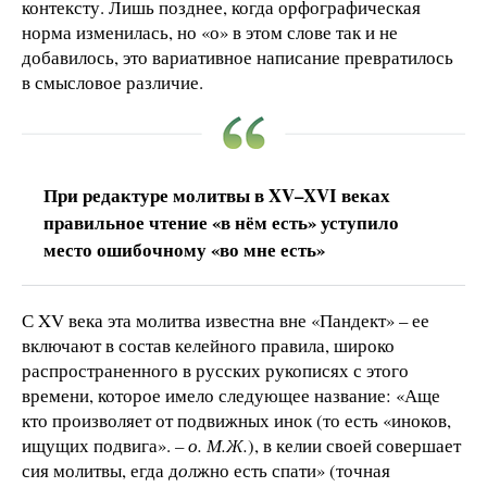
контексту. Лишь позднее, когда орфографическая
норма изменилась, но «о» в этом слове так и не
добавилось, это вариативное написание превратилось
в смысловое различие.
При редактуре молитвы в XV–XVI веках
правильное чтение «в нём есть» уступило
место ошибочному «во мне есть»
С XV века эта молитва известна вне «Пандект» – ее
включают в состав келейного правила, широко
распространенного в русских рукописях с этого
времени, которое имело следующее название: «Аще
кто произволяет от подвижных инок (то есть «иноков,
ищущих подвига».
– о. М.Ж.
), в келии своей совершает
сия молитвы, егда д
о
лжно есть спати» (точная