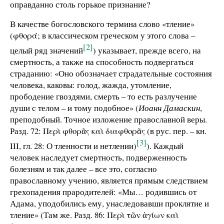
оправданно столь горькое признание?
В качестве богословского термина слово «тление»
(φθορά; в классическом греческом у этого слова –
[2]
целый ряд значений
) указывает, прежде всего, на
смертность, а также на способность подвергаться
страданию: «Оно обозначает страдательные состояния
человека, каковы: голод, жажда, утомление,
прободение гвоздями, смерть – то есть разлучение
души с телом – и тому подобное» (
Иоанн Дамаскин
,
преподобный. Точное изложение православной веры.
Разд. 72: Περὶ φθορᾶς καὶ διαφθορᾶς (в рус. пер. – кн.
[3]
III, гл. 28: О тленности и нетлении)
). Каждый
человек наследует смертность, подверженность
болезням и так далее – все это, согласно
православному учению, является прямым следствием
грехопадения прародителей: «Мы… родившись от
Адама, уподобились ему, унаследовавши проклятие и
тление» (Там же. Разд. 86: Περὶ τῶν ἁγίων καὶ