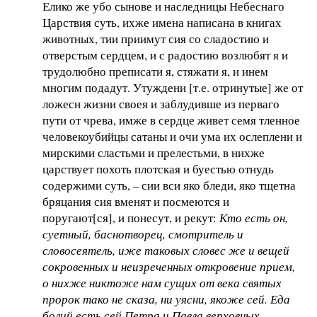
Елико же убо сынове и наследницы Небеснаго
Царствия суть, ихже имена написана в книгах
животных, тии приимут сия со сладостию и
отверстым сердцем, и с радостию возлюбят я и
трудолюбно преписати я, стяжати я, и инем
многим подадут. Утуждени [т.е. отринутые] же от
ложесн жизни своея и заблудивше из перваго
пути от чрева, имже в сердце живет семя тленное
человекоубийцы сатаны и очи ума их ослеплени и
мирскими сластьми и прелестьми, в нихже
царствует похоть плотская и буестью отнудь
содержими суть, – сии вси яко бледи, яко тщетна
бряцания сия вменят и посмеются и
поругают[ся], и понесут, и рекут:
Кто есть он,
суетный, баснотворец, смотритель и
словосеятель, иже таковых словес же и вещей
сокровенных и неизреченных откровение прием,
о нихже никтоже нам сущих от века святых
пророк тако не сказа, ни уясни, якоже сей. Еда
болий есть сей Петра и Павла верховных