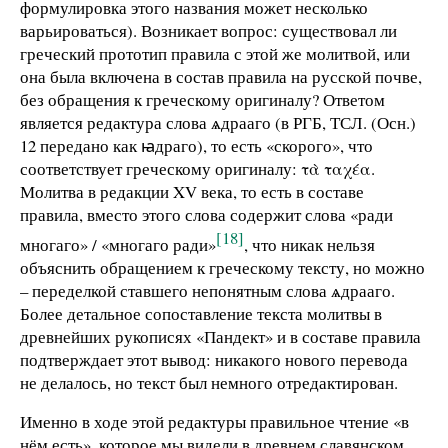
формулировка этого названия может несколько
варьироваться). Возникает вопрос: существовал ли
греческий прототип правила с этой же молитвой, или
она была включена в состав правила на русской почве,
без обращения к греческому оригиналу? Ответом
является редактура слова ѧдрааго (в РГБ, ТСЛ. (Осн.)
12 передано как ꙗдраго), то есть «скорого», что
соответствует греческому оригиналу: τὰ ταχέα.
Молитва в редакции XV века, то есть в составе
правила, вместо этого слова содержит слова «ради
[18]
многаго» / «многаго ради»
, что никак нельзя
объяснить обращением к греческому тексту, но можно
– переделкой ставшего непонятным слова ѧдрааго.
Более детальное сопоставление текста молитвы в
древнейших рукописях «Пандект» и в составе правила
подтверждает этот вывод: никакого нового перевода
не делалось, но текст был немного отредактирован.
Именно в ходе этой редактуры правильное чтение «в
нём есть», которое мы видели в древнем славянском