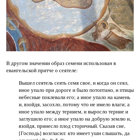
В другом значении образ семени использован в
евангельской притче о сеятеле:
Вышел сеятель сеять семя свое, и когда он сеял,
иное упало при дороге и было потоптано, и птицы
небесные поклевали его; а иное упало на камень
и, взойдя, засохло, потому что не имело влаги; а
иное упало между тернием, и выросло терние и
заглушило его; а иное упало на добрую землю и,
взойдя, принесло плод сторичный. Сказав сие,
[Господь] возгласил: кто имеет уши слышать, да