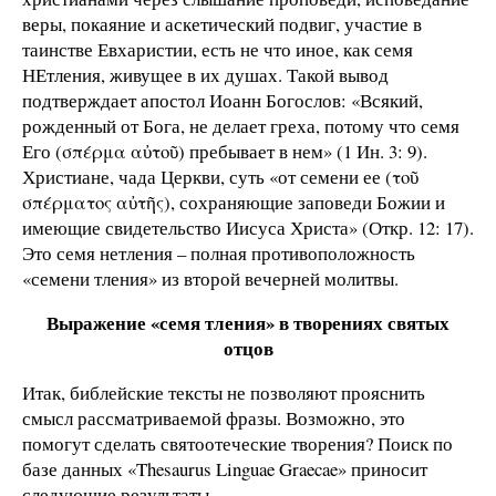
веры, покаяние и аскетический подвиг, участие в
таинстве Евхаристии, есть не что иное, как семя
НЕтления, живущее в их душах. Такой вывод
подтверждает апостол Иоанн Богослов: «Всякий,
рожденный от Бога, не делает греха, потому что семя
Его (σπέρμα αὐτοῦ) пребывает в нем» (1 Ин. 3: 9).
Христиане, чада Церкви, суть «от семени ее (τοῦ
σπέρματος αὐτῆς), сохраняющие заповеди Божии и
имеющие свидетельство Иисуса Христа» (Откр. 12: 17).
Это семя нетления – полная противоположность
«семени тления» из второй вечерней молитвы.
Выражение «семя тления» в творениях святых
отцов
Итак, библейские тексты не позволяют прояснить
смысл рассматриваемой фразы. Возможно, это
помогут сделать святоотеческие творения? Поиск по
базе данных «Thesaurus Linguae Graecae» приносит
следующие результаты.