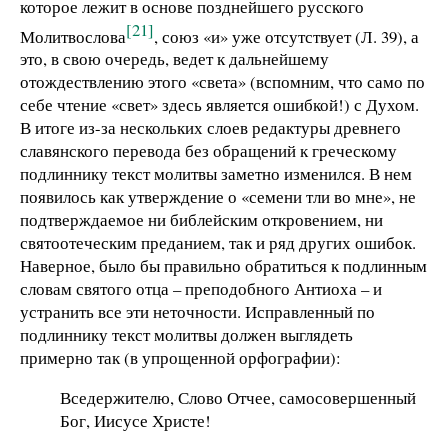
которое лежит в основе позднейшего русского
[21]
Молитвослова
, союз «и» уже отсутствует (Л. 39), а
это, в свою очередь, ведет к дальнейшему
отождествлению этого «света» (вспомним, что само по
себе чтение «свет» здесь является ошибкой!) с Духом.
В итоге из-за нескольких слоев редактуры древнего
славянского перевода без обращений к греческому
подлиннику текст молитвы заметно изменился. В нем
появилось как утверждение о «семени тли во мне», не
подтверждаемое ни библейским откровением, ни
святоотеческим преданием, так и ряд других ошибок.
Наверное, было бы правильно обратиться к подлинным
словам святого отца – преподобного Антиоха – и
устранить все эти неточности. Исправленный по
подлиннику текст молитвы должен выглядеть
примерно так (в упрощенной орфографии):
Вседержителю, Слово Отчее, самосовершенный
Бог, Иисусе Христе!