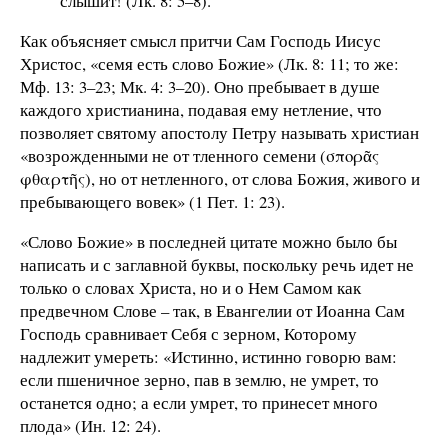
слышит! (Лк. 8: 5–8).
Как объясняет смысл притчи Сам Господь Иисус
Христос, «семя есть слово Божие» (Лк. 8: 11; то же:
Мф. 13: 3–23; Мк. 4: 3–20). Оно пребывает в душе
каждого христианина, подавая ему нетление, что
позволяет святому апостолу Петру называть христиан
«возрожденными не от тленного семени (σπορᾶς
φθαρτῆς), но от нетленного, от слова Божия, живого и
пребывающего вовек» (1 Пет. 1: 23).
«Слово Божие» в последней цитате можно было бы
написать и с заглавной буквы, поскольку речь идет не
только о словах Христа, но и о Нем Самом как
предвечном Слове – так, в Евангелии от Иоанна Сам
Господь сравнивает Себя с зерном, Которому
надлежит умереть: «Истинно, истинно говорю вам:
если пшеничное зерно, пав в землю, не умрет, то
останется одно; а если умрет, то принесет много
плода» (Ин. 12: 24).