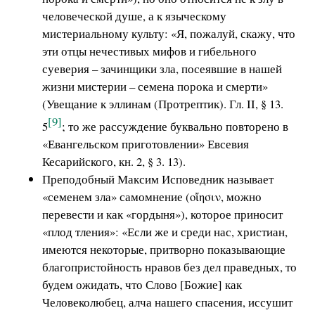
человеческой душе, а к языческому
мистериальному культу: «Я, пожалуй, скажу, что
эти отцы нечестивых мифов и гибельного
суеверия – зачинщики зла, посеявшие в нашей
жизни мистерии – семена порока и смерти»
(Увещание к эллинам (Протрептик). Гл. ΙΙ, § 13.
[9]
5
; то же рассуждение буквально повторено в
«Евангельском приготовлении» Евсевия
Кесарийского, кн. 2, § 3. 13).
Преподобный Максим Исповедник называет
«семенем зла» самомнение (οἴησιν, можно
перевести и как «гордыня»), которое приносит
«плод тления»: «Если же и среди нас, христиан,
имеются некоторые, притворно показывающие
благопристойность нравов без дел праведных, то
будем ожидать, что Слово [Божие] как
Человеколюбец, алча нашего спасения, иссушит