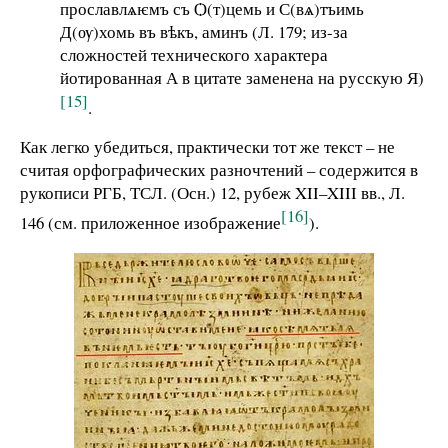
прославлѧѥмъ съ Ѻ(т)цемь и С(вѧ)тъимь
Д(ѹ)хомь въ вѣкъ, аминъ (Л. 179; из-за
сложностей технического характера
йотированная А в цитате заменена на русскую Я)
[15]
.
Как легко убедиться, практически тот же текст – не
считая орфографических разночтений – содержится в
рукописи РГБ, ТСЛ. (Осн.) 12, рубеж XII–XIII вв., Л.
[16]
146 (см. приложенное изображение
).