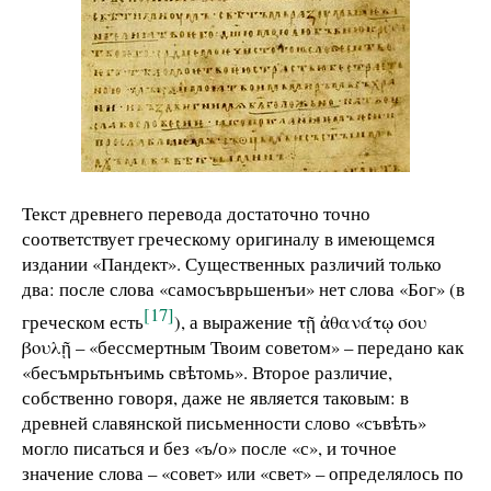
Текст древнего перевода достаточно точно
соответствует греческому оригиналу в имеющемся
издании «Пандект». Существенных различий только
два: после слова «самосъврьшенъи» нет слова «Бог» (в
[17]
греческом есть
), а выражение τῇ ἀθανάτῳ σου
βουλῇ – «бессмертным Твоим советом» – передано как
«бесъмрьтьнъимь свѣтомь». Второе различие,
собственно говоря, даже не является таковым: в
древней славянской письменности слово «съвѣть»
могло писаться и без «ъ/о» после «с», и точное
значение слова – «совет» или «свет» – определялось по