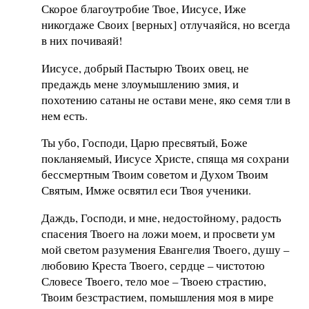
Скорое благоутробие Твое, Иисусе, Иже
никогдаже Своих [верных] отлучаяйся, но всегда
в них почиваяй!
Иисусе, добрый Пастырю Твоих овец, не
предаждь мене злоумышлению змия, и
похотению сатаны не остави мене, яко семя тли в
нем есть.
Ты убо, Господи, Царю пресвятый, Боже
покланяемый, Иисусе Христе, спяща мя сохрани
бессмертным Твоим советом и Духом Твоим
Святым, Имже освятил еси Твоя ученики.
Даждь, Господи, и мне, недостойному, радость
спасения Твоего на ложи моем, и просвети ум
мой светом разумения Евангелия Твоего, душу –
любовию Креста Твоего, сердце – чистотою
Словесе Твоего, тело мое – Твоею страстию,
Твоим безстрастием, помышления моя в мире