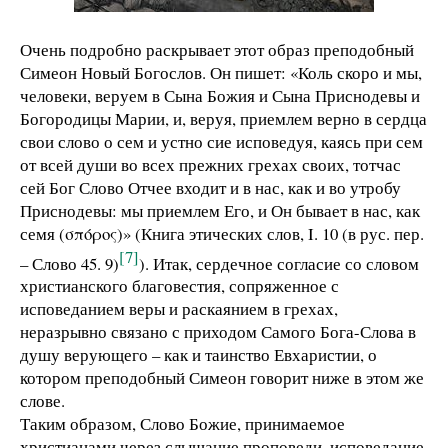
Очень подробно раскрывает этот образ преподобный
Симеон Новый Богослов. Он пишет: «Коль скоро и мы,
человеки, веруем в Сына Божия и Сына Приснодевы и
Богородицы Марии, и, веруя, приемлем верно в сердца
свои слово о сем и устно сие исповедуя, каясь при сем
от всей души во всех прежних грехах своих, тотчас
сей Бог Слово Отчее входит и в нас, как и во утробу
Приснодевы: мы приемлем Его, и Он бывает в нас, как
семя (σπόρος)» (Книга этических слов, Ι. 10 (в рус. пер.
[7]
– Слово 45. 9)
). Итак, сердечное согласие со словом
христианского благовестия, сопряженное с
исповеданием веры и раскаянием в грехах,
неразрывно связано с приходом Самого Бога-Слова в
душу верующего – как и таинство Евхаристии, о
котором преподобный Симеон говорит ниже в этом же
слове.
Таким образом, Слово Божие, принимаемое
христианами через слышание проповеди, исповедание