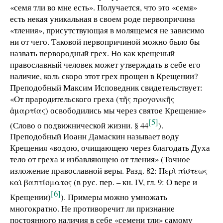
«семя тли во мне есть». Получается, что это «семя»
есть некая уникальная в своем роде первопричина
«тления», присутствующая в молящемся не зависимо
ни от чего. Таковой первопричиной можно было бы
назвать первородный грех. Но как крещеный
православный человек может утверждать в себе его
наличие, коль скоро этот грех прощен в Крещении?
Преподобный Максим Исповедник свидетельствует:
«От прародительского греха (τῆς προγονικῆς
ἁμαρτίας) освободились мы через святое Крещение»
[5]
(Слово о подвижнической жизни. § 44
).
Преподобный Иоанн Дамаскин называет воду
Крещения «водою, очищающею через благодать Духа
тело от греха и избавляющею от тления» (Точное
изложение православной веры. Разд. 82: Περὶ πίστεως
καὶ βαπτίσματος (в рус. пер. – кн. IV, гл. 9: О вере и
[6]
Крещении)
). Примеры можно умножать
многократно. Не противоречит ли признание
постоянного наличия в себе «семени тли» самому