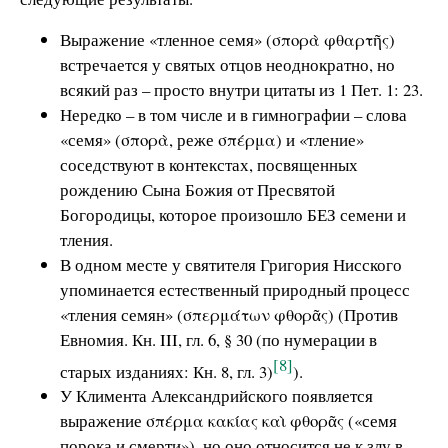
Выражение «тленное семя» (σπορὰ φθαρτῆς)
встречается у святых отцов неоднократно, но
всякий раз – просто внутри цитаты из 1 Пет. 1: 23.
Нередко – в том числе и в гимнографии – слова
«семя» (σπορὰ, реже σπέρμα) и «тление»
соседствуют в контекстах, посвященных
рождению Сына Божия от Пресвятой
Богородицы, которое произошло БЕЗ семени и
тления.
В одном месте у святителя Григория Нисского
упоминается естественный природный процесс
«тления семян» (σπερμάτων φθορᾶς) (Против
Евномия. Кн. ΙΙΙ, гл. 6, § 30 (по нумерации в
[8]
старых изданиях: Кн. 8, гл. 3)
).
У Климента Александрийского появляется
выражение σπέρμα κακίας καὶ φθορᾶς («семя
порока и смерти»), но оно относится не к злу в