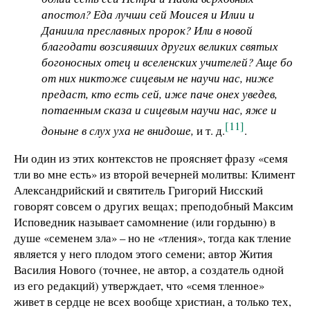
апостол? Еда лучши сей Моисея и Илии и
Даниила преславных пророк? Или в новой
благодати возсиявших других великих святых
богоносных отец и вселенских учителей? Аще бо
от них никтоже сицевым не научи нас, ниже
предаст, кто есть сей, иже паче онех уведев,
потаенным сказа и сицевым научи нас, яже и
[11]
доныне в слух уха не внидоше,
и т. д.
.
Ни один из этих контекстов не проясняет фразу «семя
тли во мне есть» из второй вечерней молитвы: Климент
Александрийский и святитель Григорий Нисский
говорят совсем о других вещах; преподобный Максим
Исповедник называет самомнение (или гордыню) в
душе «семенем зла» – но не «тления», тогда как тление
является у него плодом этого семени; автор Жития
Василия Нового (точнее, не автор, а создатель одной
из его редакций) утверждает, что «семя тленное»
живет в сердце не всех вообще христиан, а только тех,