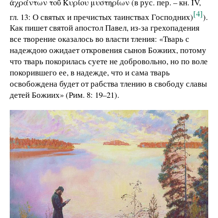
ἀχράντων τοῦ Κυρίου μυστηρίων (в рус. пер. – кн. IV,
[4]
гл. 13: О святых и пречистых таинствах Господних)
).
Как пишет святой апостол Павел, из-за грехопадения
все творение оказалось во власти тления: «Тварь с
надеждою ожидает откровения сынов Божиих, потому
что тварь покорилась суете не добровольно, но по воле
покорившего ее, в надежде, что и сама тварь
освобождена будет от рабства тлению в свободу славы
детей Божиих» (Рим. 8: 19–21).