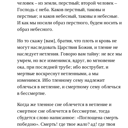
человек – из земли, перстный; второй человек –
Господь с неба. Каков перстный, таковы и
перстные; и каков небесный, таковы и небесные.
И как мы носили образ перстного, будем носить и
образ небесного.
Но то скажу [вам], братия, что плоть и кровь не
могут наследовать Царствия Божия, и тление не
наследует нетления. Говорю вам тайну: не все мы
умрем, но все изменимся, вдруг, во мгновение
ока, при последней трубе; ибо вострубит, и
мертвые воскреснут нетленными, а мы
изменимся. Ибо тленному сему надлежит
облечься в нетление, и смертному сему облечься
в бессмертие.
Когда же тленное сие облечется в нетление и
смертное сие облечется в бессмертие, тогда
сбудется слово написанное: «Поглощена смерть
победою». Смерть! где твое жало? ад! где твоя