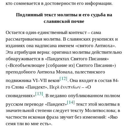
кто сомневается в достоверности его информации.
Подлинный текст молитвы и его судьба на
славянской почве
Остается один-единственный контекст – сама
рассматриваемая молитва. В славянских рукописях и
изданиях она надписана именем «святого Антиоха».
Эта атрибуция верна: оригинал молитвы действительно
обнаруживается в «Пандектах Святого Писания»
(«Всеобъемлющее [собрание из] Святого Писания»)
преподобного Антиоха Монаха, палестинского
[12]
подвижника VI–VII веков
. Она входит в состав 84-
го Слова «Пандект», Περὶ ἐνυπνίων – «О
[13]
сновидениях»
. В недавно опубликованном полном
[14]
русском переводе «Пандект»
текст этой молитвы в
значительной степени следует тексту Молитвослова; в
частности искомая фраза звучит без изменений: «Яко
семя тли во мне есть».