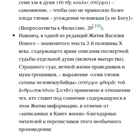
семя зла в душе (τὸ τῆς κακίας σπέρμα) –
самомнение, – чтобы оно не приносило более
плода тления – угождения человекам [а не Богу]»
[10]
(Вопросоответы к Фалассию. 20
).
Наконец, в одной из редакций Жития Василия
Нового – знаменитого текста 2-й половины X
века, содержащего яркие описания посмертной
судьбы отдельной души (включая мытарства),
Страшного суда, вечной жизни праведников и
муки грешников, – выражение «семя тления
сатаны-человекоубийцы» (σπέρμα φθορᾶς τοῦ
ἀνθρωποκτόνου Σατᾶν) применено в отношении
тех, кто ставит под сомнение содержащуюся в
этом Житии информацию, в отличие от
«записанных в Книге жизни» благодарных
читателей и переписчиков этого необычного
произведения: