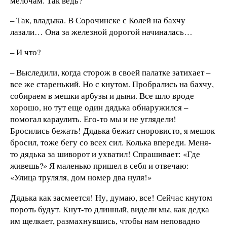
мелочам. Так ведь?
– Так, владыка. В Сорочинске с Колей на бахчу
лазали… Она за железной дорогой начиналась…
– И что?
– Выследили, когда сторож в своей палатке затихает –
все же старенький. Но с кнутом. Пробрались на бахчу,
собираем в мешки арбузы и дыни. Все шло вроде
хорошо, но тут еще один дядька обнаружился –
помогал караулить. Его-то мы и не углядели!
Бросились бежать! Дядька бежит сноровисто, я мешок
бросил, тоже бегу со всех сил. Колька впереди. Меня-
то дядька за шиворот и ухватил! Спрашивает: «Где
живешь?» Я маленько пришел в себя и отвечаю:
«Улица труляля, дом номер два нуля!»
Дядька как засмеется! Ну, думаю, все! Сейчас кнутом
пороть будут. Кнут-то длинный, видели мы, как дедка
им щелкает, размахнувшись, чтобы нам неповадно