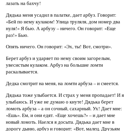
лазать на бахчу!
Дядька меня усадил в палатке, дает арбуз. Говорит:
«Бей по нему кулаком! Улица труляля, дом номер два
нуля!» Я бью. А арбузу – ничего. Он говорит: «Еще
раз!» Бью.
Опять ничего. Он говорит: «Эх, ты! Вот, смотри».
Берет арбуз и ударяет по нему своим загорелым,
увесистым кулаком. Арбуз на большие ломти
раскалывается.
Дедка смотрит на меня, на ломти арбуза – и смеется.
Дядька тоже улыбается. И страх у меня пропадает! И я
улыбаюсь. И уже не думаю о кнуте! Дядька берет
ломоть арбуза – а он сочный, сахарный. Ух! Дает мне:
«Ешь». Ем, и они едят. «Еще хочешь?» – и дает мне
новый ломоть. Наелся я досыта. Дядька дает мне в
дорогу дыню, арбуз и говорит: «Вот, малец. Друзьям