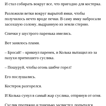
И стал собирать вокруг все, что пригодно для костерка.
Разложили ветки вокруг вырытой ямки, чтобы
получилось нечто вроде печки. В саму ямку набросали
засохшую солому, выдранную из земли стерню.
Спички у шустрого паренька имелись.
Вот занялось пламя.
– Бросай! – крикнул паренек, и Колька вытащил из-за
пазухи притихшего суслика.
– Пошуруй, чтобы огонь шибче горел!
Его послушались.
Костерок разгорелся.
И Колька сунул в самый жар суслика, отпрянув от огня.
Суслик протяжно и тоненько засвистел, попытался