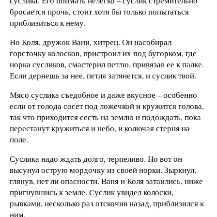
суслика. Его поймать нелегко – суслик стремительно
бросается прочь, стоит хотя бы только попытаться
приблизиться к нему.
Но Коля, дружок Вани, хитрец. Он насобирал
горсточку колосков, пристроил их под бугорком, где
норка сусликов, смастерил петлю, привязав ее к палке.
Если дернешь за нее, петля затянется, и суслик твой.
Мясо суслика съедобное и даже вкусное – особенно
если от голода сосет под ложечкой и кружится голова,
так что приходится сесть на землю и подождать, пока
перестанут кружиться и небо, и колючая стерня на
поле.
Суслика надо ждать долго, терпеливо. Но вот он
высунул острую мордочку из своей норки. Зыркнул,
глянув, нет ли опасности. Ваня и Коля затаились, ниже
пригнувшись к земле. Суслик увидел колоски,
рывками, несколько раз отскочив назад, приблизился к
ним.