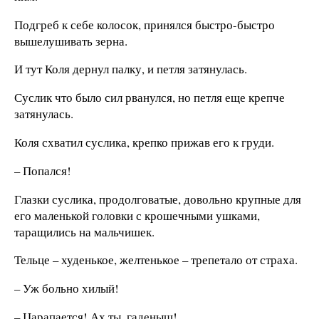
Подгреб к себе колосок, принялся быстро-быстро
вышелушивать зерна.
И тут Коля дернул палку, и петля затянулась.
Суслик что было сил рванулся, но петля еще крепче
затянулась.
Коля схватил суслика, крепко прижав его к груди.
– Попался!
Глазки суслика, продолговатые, довольно крупные для
его маленькой головки с крошечными ушками,
таращились на мальчишек.
Тельце – худенькое, желтенькое – трепетало от страха.
– Уж больно хилый!
– Царапается! Ах ты, гаденыш!