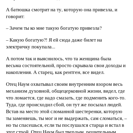
А батюшка смотрит на ту, которую она привезла, и
говорит:
– Зачем ты ко мне такую богатую привезла?
– Какую богатую?! Я ей сюда даже билет на
электричку покупала...
А потом так и выяснилось, что та женщина была
весьма состоятельной, просто скрывала свои доходы и
накопления. А старец, как рентген, все видел.
Отец Наум охватывал своим внутренним взором весь
механизм духовной, общецерковной жизни, видел, где
что ломается, где надо смазать, где подменить кого-то.
Туда, где происходил сбой, он тут же посылал людей.
Встав на место этой сломанной шестеренки, которую
ты заменяешь, ты мог и не выдержать, сам сломаться, –
но ты спасешься, если ты послушался старца и встал в
этот строй. Отец Наум был твердым, решительным