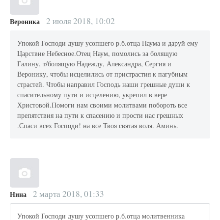
2 июля 2018, 10:02
Вероника
Упокой Господи душу усопшего р.б.отца Наума и даруй ему
Царствие Небесное.Отец Наум, помолись за болящую
Галину, т/болящую Надежду, Александра, Сергия и
Веронику, чтобы исцелились от пристрастия к пагубным
страстей. Чтобы направил Господь наши грешные души к
спасительному пути и исцелению, укрепил в вере
Христовой.Помоги нам своими молитвами побороть все
препятствия на пути к спасению и прости нас грешных
.Спаси всех Господи! на все Твоя святая воля. Аминь.
2 марта 2018, 01:33
Нина
Упокой Господи душу усопшего р.б.отца молитвенника