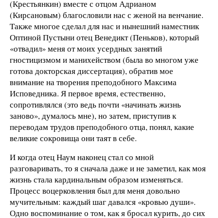
(Крестьянкин) вместе с отцом Адрианом
(Кирсановым) благословили нас с женой на венчание.
Также многое сделал для нас и нынешний наместник
Оптиной Пустыни отец Венедикт (Пеньков), который
«отвадил» меня от моих усердных занятий
гностицизмом и манихейством (была во многом уже
готова докторская диссертация), обратив мое
внимание на творения преподобного Максима
Исповедника. Я первое время, естественно,
сопротивлялся (это ведь почти «начинать жизнь
заново», думалось мне), но затем, приступив к
переводам трудов преподобного отца, понял, какие
великие сокровища они таят в себе.
И когда отец Наум наконец стал со мной
разговаривать, то я сначала даже и не заметил, как моя
жизнь стала кардинальным образом изменяться.
Процесс воцерковления был для меня довольно
мучительным: каждый шаг давался «кровью души».
Одно воспоминание о том, как я бросал курить, до сих