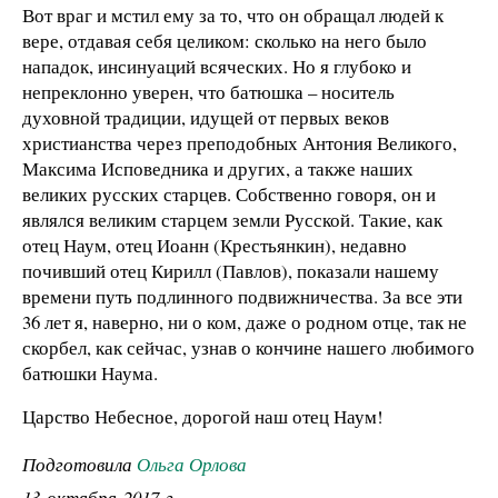
Вот враг и мстил ему за то, что он обращал людей к
вере, отдавая себя целиком: сколько на него было
нападок, инсинуаций всяческих. Но я глубоко и
непреклонно уверен, что батюшка – носитель
духовной традиции, идущей от первых веков
христианства через преподобных Антония Великого,
Максима Исповедника и других, а также наших
великих русских старцев. Собственно говоря, он и
являлся великим старцем земли Русской. Такие, как
отец Наум, отец Иоанн (Крестьянкин), недавно
почивший отец Кирилл (Павлов), показали нашему
времени путь подлинного подвижничества. За все эти
36 лет я, наверно, ни о ком, даже о родном отце, так не
скорбел, как сейчас, узнав о кончине нашего любимого
батюшки Наума.
Царство Небесное, дорогой наш отец Наум!
Подготовила
Ольга Орлова
13 октября 2017 г.