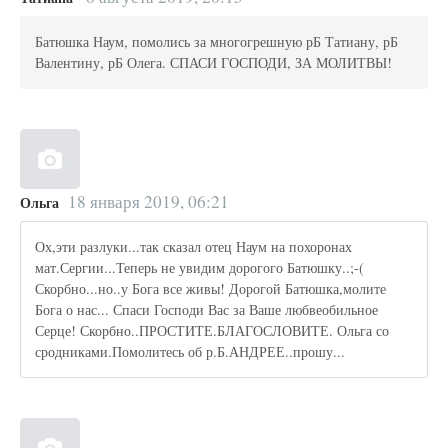
Батюшка Наум, помолись за многогрешную рБ Татиану, рБ
Валентину, рБ Олега. СПАСИ ГОСПОДИ, ЗА МОЛИТВЫ!
18 января 2019, 06:21
Ольга
Ох,эти разлуки...так сказал отец Наум на похоронах
мат.Сергии...Теперь не увидим дорогого Батюшку..;-(
Скорбно...но..у Бога все живы! Дорогой Батюшка,молите
Бога о нас... Спаси Господи Вас за Ваше любвеобильное
Серце! Скорбно..ПРОСТИТЕ.БЛАГОСЛОВИТЕ. Ольга со
сродниками.Помолитесь об р.Б.АНДРЕЕ..прошу...