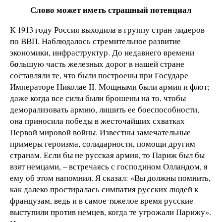
Слово может иметь страшный потенциал
К 1913 году Россия выходила в группу стран-лидеров
по ВВП. Наблюдалось стремительное развитие
экономики, инфраструктур. До недавнего времени
б
о
льшую часть железных дорог в нашей стране
составляли те, что были построены при Государе
Императоре Николае II. Мощными были армия и флот;
даже когда все силы были брошены на то, чтобы
деморализовать армию, лишить ее боеспособности,
она приносила победы в жесточайших схватках
Первой мировой войны. Известны замечательные
примеры героизма, солидарности, помощи другим
странам. Если бы не русская армия, то Париж был бы
взят немцами, – встречаясь с господином Олландом, я
ему об этом напомнил. Я сказал: «Вы должны помнить,
как далеко простиралась симпатия русских людей к
французам, ведь и в самое тяжелое время русские
выступили против немцев, когда те угрожали Парижу».