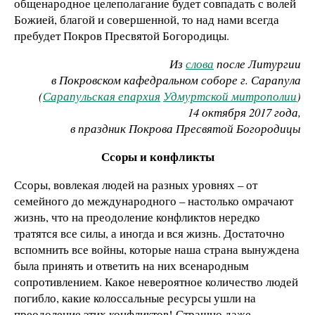
общенародное целеполагание будет совпадать с волей
Божией, благой и совершенной, то над нами всегда
пребудет Покров Пресвятой Богородицы.
Из
слова
после Литургии
в Покровском кафедральном соборе г. Сарапула
(
Сарапульская епархия
Удмуртской митрополии
)
14 октября 2017 года,
в праздник Покрова Пресвятой Богородицы
Ссоры и конфликты
Ссоры, вовлекая людей на разных уровнях – от
семейного до международного – настолько омрачают
жизнь, что на преодоление конфликтов нередко
тратятся все силы, а иногда и вся жизнь. Достаточно
вспомнить все войны, которые наша страна вынуждена
была принять и ответить на них всенародным
сопротивлением. Какое невероятное количество людей
погибло, какие колоссальные ресурсы ушли на
преодоление этих конфликтов! Страшно даже