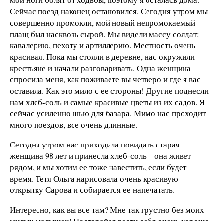
Сейчас поезд наконец остановился. Сегодня утром мы
совершенно промокли, мой новый непромокаемый
плащ был насквозь сырой. Мы видели массу солдат:
кавалерию, пехоту и артиллерию. Местность очень
красивая. Пока мы стояли в деревне, нас окружили
крестьяне и начали разговаривать. Одна женщина
спросила меня, как поживаете вы четверо и где я вас
оставила. Как это мило с ее стороны! Другие поднесли
нам хлеб-соль и самые красивые цветы из их садов. Я
сейчас усиленно шью для базара. Мимо нас проходит
много поездов, все очень длинные.
Сегодня утром нас приходила повидать старая
женщина 98 лет и принесла хлеб-соль – она живет
рядом, и мы хотим ее тоже навестить, если будет
время. Тетя Ольга нарисовала очень красивую
открытку Сарова и собирается ее напечатать.
Интересно, как вы все там? Мне так грустно без моих
милых малышек! Постарайся вести себя очень хорошо