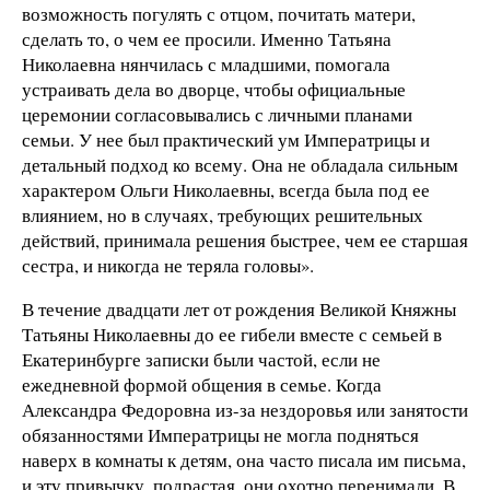
возможность погулять с отцом, почитать матери,
сделать то, о чем ее просили. Именно Татьяна
Николаевна нянчилась с младшими, помогала
устраивать дела во дворце, чтобы официальные
церемонии согласовывались с личными планами
семьи. У нее был практический ум Императрицы и
детальный подход ко всему. Она не обладала сильным
характером Ольги Николаевны, всегда была под ее
влиянием, но в случаях, требующих решительных
действий, принимала решения быстрее, чем ее старшая
сестра, и никогда не теряла головы».
В течение двадцати лет от рождения Великой Княжны
Татьяны Николаевны до ее гибели вместе с семьей в
Екатеринбурге записки были частой, если не
ежедневной формой общения в семье. Когда
Александра Федоровна из-за нездоровья или занятости
обязанностями Императрицы не могла подняться
наверх в комнаты к детям, она часто писала им письма,
и эту привычку, подрастая, они охотно перенимали. В