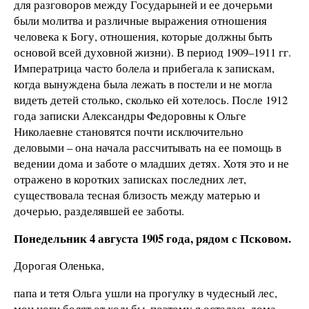
для разговоров между Государыней и ее дочерьми
были молитва и различные выражения отношения
человека к Богу, отношения, которые должны быть
основой всей духовной жизни). В период 1909–1911 гг.
Императрица часто болела и прибегала к запискам,
когда вынуждена была лежать в постели и не могла
видеть детей столько, сколько ей хотелось. После 1912
года записки Александры Федоровны к Ольге
Николаевне становятся почти исключительно
деловыми – она начала рассчитывать на ее помощь в
ведении дома и заботе о младших детях. Хотя это и не
отражено в коротких записках последних лет,
существовала тесная близость между матерью и
дочерью, разделявшей ее заботы.
Понедельник 4 августа 1905 года, рядом с Псковом.
Дорогая Оленька,
папа и тетя Ольга ушли на прогулку в чудесный лес,
мои ноги болят от ходьбы, поэтому я осталась дома.