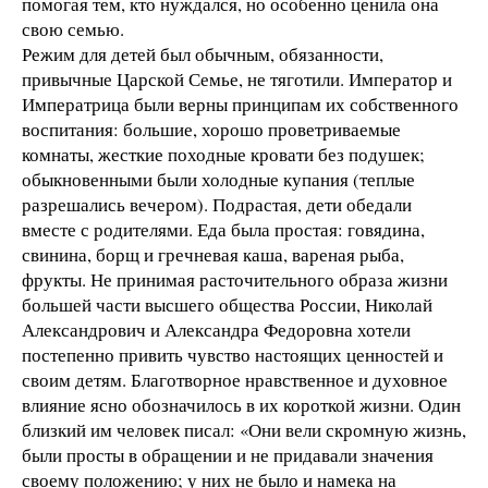
помогая тем, кто нуждался, но особенно ценила она
свою семью.
Режим для детей был обычным, обязанности,
привычные Царской Семье, не тяготили. Император и
Императрица были верны принципам их собственного
воспитания: большие, хорошо проветриваемые
комнаты, жесткие походные кровати без подушек;
обыкновенными были холодные купания (теплые
разрешались вечером). Подрастая, дети обедали
вместе с родителями. Еда была простая: говядина,
свинина, борщ и гречневая каша, вареная рыба,
фрукты. Не принимая расточительного образа жизни
большей части высшего общества России, Николай
Александрович и Александра Федоровна хотели
постепенно привить чувство настоящих ценностей и
своим детям. Благотворное нравственное и духовное
влияние ясно обозначилось в их короткой жизни. Один
близкий им человек писал: «Они вели скромную жизнь,
были просты в обращении и не придавали значения
своему положению; у них не было и намека на