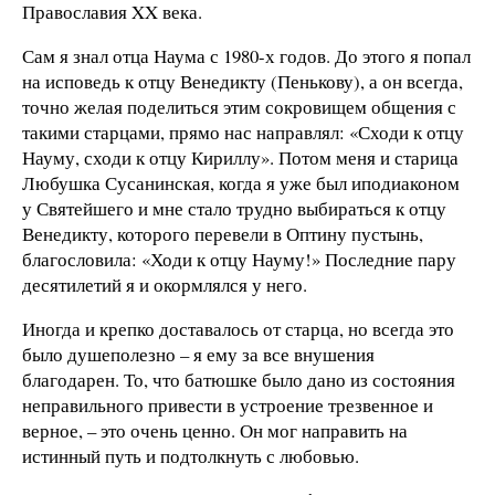
Православия XX века.
Сам я знал отца Наума с 1980-х годов. До этого я попал
на исповедь к отцу Венедикту (Пенькову), а он всегда,
точно желая поделиться этим сокровищем общения с
такими старцами, прямо нас направлял: «Сходи к отцу
Науму, сходи к отцу Кириллу». Потом меня и старица
Любушка Сусанинская, когда я уже был иподиаконом
у Святейшего и мне стало трудно выбираться к отцу
Венедикту, которого перевели в Оптину пустынь,
благословила: «Ходи к отцу Науму!» Последние пару
десятилетий я и окормлялся у него.
Иногда и крепко доставалось от старца, но всегда это
было душеполезно – я ему за все внушения
благодарен. То, что батюшке было дано из состояния
неправильного привести в устроение трезвенное и
верное, – это очень ценно. Он мог направить на
истинный путь и подтолкнуть с любовью.