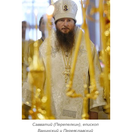
​Савватий (Перепелкин), епископ 
Ванинский и Переяславский 