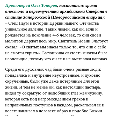
Протоиерей Олег Топоров
, настоятель храма
апостола и первомученика архидиакона Стефана в
станице Запорожской (Новороссийская епархия):
– Отец Наум в истории Церкви нашего Отечества
уникальное явление. Таких людей, как он, если и
рождается на поколение 4–5 человек, то они своей
молитвой держат весь мир. Святитель Иоанн Златоуст
сказал: «О святых мы знаем только то, что они о себе
не смогли скрыть». Батюшкина святость многим была
неочевидна, потому что он ее и не выставлял напоказ.
Среди его духовных чад были очень разные люди:
попадались и внутренне неустроенные, и духовно
скрученные, были уже даже потерянные для этой
жизни. И тем не менее он, как настоящий пастырь,
видел ту сокрытую от нелюбящих глаз жемчужину,
которая есть под нагромождением грехов и
неправильных поступков в каждом, раскапывал ее и
восстанавливал в человеке образ и подобие Божии.