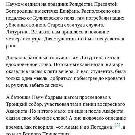
Наумом ездили на праздник Рождества Пресвятой
Богородицы в местечко Епифань. Расположено оно
недалеко от Куликовского поля, там погребали наших
убиенных воинов. Старец ехал туда служить
Литургию. Вставать нам пришлось в половине
четвертого утра. Для студентов это была несусветная
рань.
Доехали, батюшка отслужил там Литургию, сказал
вдохновенное слово. Потом мы ехали назад, в Лавре
оказались часам к пяти вечера. У нас, студентов, была
только одна мысль: добраться побыстрее до кроватей
и, рухнув, забыться сном.
А батюшка Наум бодрым шагом проследовал в
Троицкий собор, участвовал там в пении воскресного
Акафиста. Но и этого мало: он еще и после Акафиста
сказал свое обычное слово! А оно включало описание
[3]
времен, как говорили, «от Адама и до Потсдама»
, а
то и до Второго Пришествия.