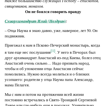
также большинство служащих Господу – епископов,
священников, монахов.
Он не боялся говорить правду
Схиархимандрит Илий (Ноздрин)
:
– Отца Наума я знаю давно, уже, наверное, лет 50. Он
подвижник.
Приезжал к нам в Псково-Печерский монастырь, когда
[1]
я там еще нес послушания
. У него в Печорах был
друг архимандрит Анастасий из-под Киева, болел отец
Анастасий очень сильно… Надо призвать народ,
чтобы и об упокоении отца Анастасия сейчас
помолились. Нужно всегда молиться и о близких
усопшего: родители у отца Наума папа Александр,
мама Пелагея.
Мы с ним и потом на протяжении всей жизни
постоянно встречались в Свято-Троицкой Сергиевой
Лавре или где-нибудь еще в поездках. Удивительно