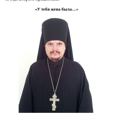
«У тебя жена была…»