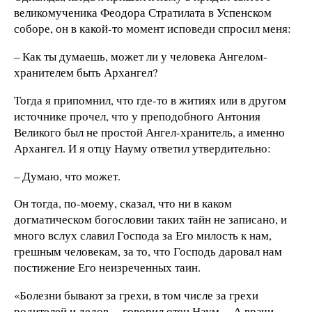
великомученика Феодора Стратилата в Успенском
соборе, он в какой-то момент исповеди спросил меня:
– Как ты думаешь, может ли у человека Ангелом-
хранителем быть Архангел?
Тогда я припомнил, что где-то в житиях или в другом
источнике прочел, что у преподобного Антония
Великого был не простой Ангел-хранитель, а именно
Архангел. И я отцу Науму ответил утвердительно:
– Думаю, что может.
Он тогда, по-моему, сказал, что ни в каком
догматическом богословии таких тайн не записано, и
много вслух славил Господа за Его милость к нам,
грешным человекам, за то, что Господь даровал нам
постижение Его неизреченных таин.
«Болезни бывают за грехи, в том числе за грехи
родителей и дедов, – говорил отец Наум. – А врачи