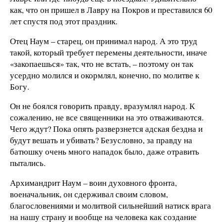
как, что он пришел в Лавру на Покров и преставился 60
лет спустя под этот праздник.
Отец Наум – старец, он принимал народ. А это труд
такой, который требует перемены деятельности, иначе
«закопаешься» так, что не встать, – поэтому он так
усердно молился и окормлял, конечно, по молитве к
Богу.
Он не боялся говорить правду, вразумлял народ. К
сожалению, не все священники на это отваживаются.
Чего ждут? Пока опять разверзнется адская бездна и
будут вешать и убивать? Безусловно, за правду на
батюшку очень много нападок было, даже отравить
пытались.
Архимандрит Наум – воин духовного фронта,
военачальник, он сдерживал своим словом,
благословениями и молитвой сильнейший натиск врага
на нашу страну и вообще на человека как создание