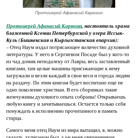
Протоиерей Афанасий Карюгин
Протоиерей Афанасий Карюгин
, настоятель храма
блаженной Ксении Петербургской у озера Иссык-
Куль (Бишкекская и Кыргызстанская епархия):
– Отец Наум издал потрясающее количество духовной
литературы. У него в Сергиевом Посаде был у кого-то
из чад домик неподалеку от Лавры, весь заставленный
книгами, там целые машины приезжающие к нему
загружали и везли каждый в свои веси и города людям
на раздачу. По этим книгам будет воспитано еще не
одно поколение христиан. В его сборниках такие
жемчужины духовного опыта собраны! Открываешь
любую книгу и зачитываешься. Остается только себя
понуждать к исполнению прочитанного в память
старца.
Самого меня отец Наум из мира вытащил, я, можно
сказать, хулиганом был, а он меня священником