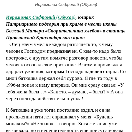
Иеромонах Софроний (Обухов)
Иеромонах Софроний (Обухов)
, клирик
Патриаршего подворья при храме в честь иконы
Божией Матери «Спорительница хлебов» в станице
Приазовской Краснодарского края:
– Отец Наум умел в каждом разглядеть то, к чему
человек Господом предназначен. С кем-то надо было
построже, с другим помягче разговор повести, чтобы
человек осознал свое призвание. В этом и проявлялся
дар рассуждения, которым Господь наделил старца. Со
мной батюшка держал себя сурово. Я где-то году в
1996-м попал к нему впервые. Он мне сразу сказал: «У
тебя жена была…» «Как это, – думаю, – была?!» А она
через полгода действительно ушла!
К батюшке я уже тогда постоянно ездил, и он на
протяжении пяти лет спрашивал у меня: «Будешь
монахом?» «Не знаю», – говорю. Хотя желание уже
вызревало, но и нерешительность еще присутствовала.