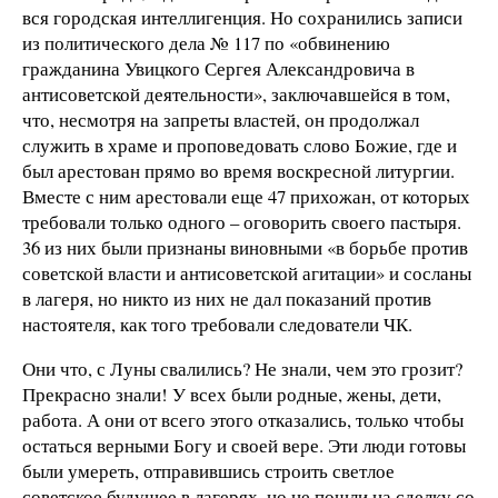
вся городская интеллигенция. Но сохранились записи
из политического дела № 117 по «обвинению
гражданина Увицкого Сергея Александровича в
антисоветской деятельности», заключавшейся в том,
что, несмотря на запреты властей, он продолжал
служить в храме и проповедовать слово Божие, где и
был арестован прямо во время воскресной литургии.
Вместе с ним арестовали еще 47 прихожан, от которых
требовали только одного – оговорить своего пастыря.
36 из них были признаны виновными «в борьбе против
советской власти и антисоветской агитации» и сосланы
в лагеря, но никто из них не дал показаний против
настоятеля, как того требовали следователи ЧК.
Они что, с Луны свалились? Не знали, чем это грозит?
Прекрасно знали! У всех были родные, жены, дети,
работа. А они от всего этого отказались, только чтобы
остаться верными Богу и своей вере. Эти люди готовы
были умереть, отправившись строить светлое
советское будущее в лагерях, но не пошли на сделку со