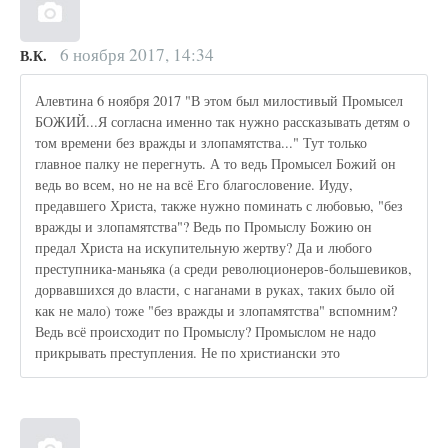
6 ноября 2017, 14:34
В.К.
Алевтина 6 ноября 2017 "В этом был милостивый Промысел
БОЖИЙ...Я согласна именно так нужно рассказывать детям о
том времени без вражды и злопамятства..." Тут только
главное палку не перегнуть. А то ведь Промысел Божий он
ведь во всем, но не на всё Его благословение. Иуду,
предавшего Христа, также нужно поминать с любовью, "без
вражды и злопамятства"? Ведь по Промыслу Божию он
предал Христа на искупительную жертву? Да и любого
преступника-маньяка (а среди революционеров-большевиков,
дорвавшихся до власти, с наганами в руках, таких было ой
как не мало) тоже "без вражды и злопамятства" вспомним?
Ведь всё происходит по Промыслу? Промыслом не надо
прикрывать преступления. Не по христиански это