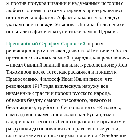
Я против приукрашиваний и надуманных историй с
любой стороны, поэтому стараюсь придерживаться
исторических фактов. А факты таковы, что, следуя
указам своего вождя Ульянова-Ленина, большевики
попытались физически уничтожить мою Церковь.
Преподобный Серафим Саровский
первым
революционером называл дьявола. «Нет ничего более
противного законам земной природы, как революция»,
– писал бывший видный нигилист-революционер Лев
Тихомиров после того, как раскаялся и пришел к
Православию. Философ Иван Ильин писал, что
революция 1917 года выплеснула наружу все
низменные страсти и пороки русского народа,
обнажив бездну самого греховного, низкого и
бесстыдного, грубого и беспощадного: «Казалось,
само адское пламя заполыхало над Русью, тьма
гадаринских легионов бесов поразили ее организм и
разрушили до основания все нравственные устои,
включая элементарные нормы приличия. Озлобление