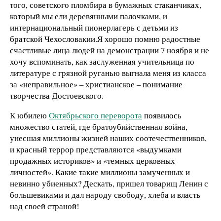
того, советского пломбира в бумажных стаканчиках,
который мы ели деревянными палочками, и
интернациональный пионерлагерь с детьми из
братской Чехословакии.Я хорошо помню радостные
счастливые лица людей на демонстрации 7 ноября и не
хочу вспоминать, как заслуженная учительница по
литературе с грязной руганью выгнала меня из класса
за «неправильное» – христианское – понимание
творчества Достоевского.
К юбилею
Октябрьского переворота
появилось
множество статей, где братоубийственная война,
унесшая миллионы жизней наших соотечественников,
и красный террор представляются «выдумками
продажных историков» и «темных церковных
личностей». Какие такие миллионы замученных и
невинно убиенных? Дескать, пришел товарищ Ленин с
большевиками и дал народу свободу, хлеба и власть
над своей страной!