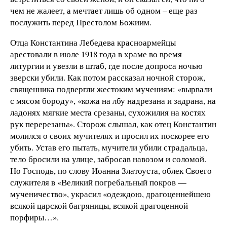
чем не жалеет, а мечтает лишь об одном – еще раз
послужить перед Престолом Божиим.
Отца Константина Лебедева красноармейцы
арестовали в июле 1918 года в храме во время
литургии и увезли в штаб, где после допроса ночью
зверски убили. Как потом рассказал ночной сторож,
священника подвергли жестоким мучениям: «вырвали
с мясом бороду», «кожа на лбу надрезана и задрана, на
ладонях мягкие места срезаны, сухожилия на костях
рук перерезаны». Сторож слышал, как отец Константин
молился о своих мучителях и просил их поскорее его
убить. Устав его пытать, мучители убили страдальца,
тело бросили на улице, забросав навозом и соломой.
Но Господь, по слову Иоанна Златоуста, облек Своего
служителя в «Великий погребальный покров —
мученичество», украсил «одеждою, драгоценнейшею
всякой царской багряницы, всякой драгоценной
порфиры…».