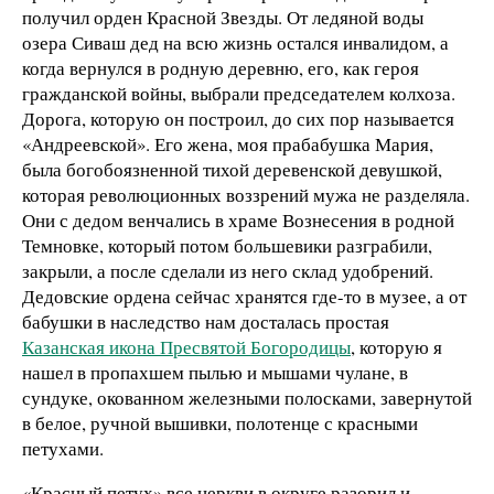
получил орден Красной Звезды. От ледяной воды
озера Сиваш дед на всю жизнь остался инвалидом, а
когда вернулся в родную деревню, его, как героя
гражданской войны, выбрали председателем колхоза.
Дорога, которую он построил, до сих пор называется
«Андреевской». Его жена, моя прабабушка Мария,
была богобоязненной тихой деревенской девушкой,
которая революционных воззрений мужа не разделяла.
Они с дедом венчались в храме Вознесения в родной
Темновке, который потом большевики разграбили,
закрыли, а после сделали из него склад удобрений.
Дедовские ордена сейчас хранятся где-то в музее, а от
бабушки в наследство нам досталась простая
Казанская икона Пресвятой Богородицы
, которую я
нашел в пропахшем пылью и мышами чулане, в
сундуке, окованном железными полосками, завернутой
в белое, ручной вышивки, полотенце с красными
петухами.
«Красный петух» все церкви в округе разорил и