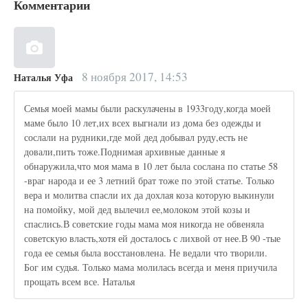
Комментарии
8 ноября 2017, 14:53
Наталья Уфа
Семья моей мамы были раскулачены в 1933году,когда моей
маме было 10 лет,их всех выгнали из дома без одежды и
сослали на рудники,где мой дед добывал руду,есть не
довали,пить тоже.Поднимая архивные данные я
обнаружила,что моя мама в 10 лет была сослана по статье 58
-враг народа и ее 3 летний брат тоже по этой статье. Только
вера и молитва спасли их да дохлая коза которую выкинули
на помойку, мой дед вылечил ее,молоком этой козы и
спаслись.В советские годы мама моя никогда не обвеняла
советскую власть,хотя ей досталось с лихвой от нее.В 90 -тые
года ее семья была восстановлена. Не ведали что творили.
Бог им судья. Только мама молилась всегда и меня приучила
прощать всем все. Наталья