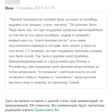
6 ноября 2017, 01:03
Иван
"Причем большинство палачей были не какие-то китайцы,
мадьяры или латыши, а свои, местные." По разному было.
Чаще было так, что при поддержке пришлых красноармейцев
(в том числе тех самых китайцев, мадьяр и латышей),
выдвигались на "ответственные посты" села самые
опустившиеся пьяницы и негодяи, коих может и было на
селе всего 2-3 человека, но при поддержке пришлых штыков,
они были силой. Так было в деревне моей прабабки.
Прикомандированный из города комиссары Розман и
Розенфельд, при поддержке двух десятков вооруженных до
зубов матросиков, "установили" советскую власть (в селе
оставались бабы и старики) и "назначили" председателем
местного вора и пьяницу по прозвищу Сивый.
Здесь вы можете оставить к данной статье свой комментарий, не
превышающий 700 символов. Все комментарии будут прочитаны
редакцией портала
Православие.Ru
.