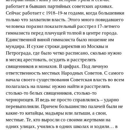
работает в бывших партийных советских архивах.
Сейчас работает с 1918–19-м годами, когда большевики
только что захватили власть. Этого много повидавшего
человека поразил показательный расстрел 17-летнего
гимназиста перед плачущей толпой в центре города.
Единственной виной гимназиста было ношение им
мундира. И сухие строки директив из Москвы и
Петрограда, где было четко расписано, сколько нужно
в месяц арестовать, осудить и расстрелять
священников и монахов. В цифрах. Под личную
ответственность местных Народных Советов. С самого
начала своего существования Советская власть во всем
полагалась на планы: нужно найти и расстрелять
столько-то белых священников, столько-то
черноризцев. И ведь не просто справлялись – ударно
перевыполняли. Причем большинство палачей были не
какие-то китайцы, мадьяры или латыши, а свои,
местные. Те, кто выросли со своими жертвами на
одних улицах, учились в одних школах и ходили… в