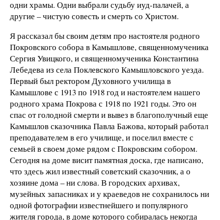
одни храмы. Одни выбрали судьбу иуд-палачей, а
другие – чистую совесть и смерть со Христом.
Я рассказал бы своим детям про настоятеля родного
Покровского собора в Камышлове, священномученика
Сергия Увицкого, и священномученика Константина
Лебедева из села Поклевского Камышловского уезда.
Первый был ректором Духовного училища в
Камышлове с 1913 по 1918 год и настоятелем нашего
родного храма Покрова с 1918 по 1921 годы. Это он
спас от голодной смерти и вывез в благополучный еще
Камышлов сказочника Павла Бажова, который работал
преподавателем в его училище, и поселил вместе с
семьей в своем доме рядом с Покровским собором.
Сегодня на доме висит памятная доска, где написано,
что здесь жил известный советский сказочник, а о
хозяине дома – ни слова. В городских архивах,
музейных запасниках и у краеведов не сохранилось ни
одной фотографии известнейшего и популярного
жителя города, в доме которого собиралась некогда