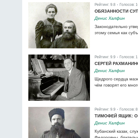
Рейтинг:
9.8
Голосов:
1
|
ОБЯЗАННОСТИ СУП
Денис Халфин
Законодательно утве
этому семья как суб
Рейтинг:
9.9
Голосов:
1
|
СЕРГЕЙ РАХМАНИН
Денис Халфин
Щедрого сердца маэс
чём говорят его мно
Рейтинг:
9.9
Голосов:
8
|
ТИМОФЕЙ ЯЩИК: О
Денис Халфин
Кубанский казак, сл
Федоровны, бдитель