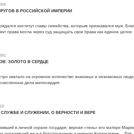
006
РУГОВ В РОССИЙСКОЙ ИМПЕРИИ
рждался институт главы семейства, которым признавался муж. Бла
ъект права могла через суд защищать свои права как единое целое.
382
ОВ: ЗОЛОТО В СЕРДЦЕ
тро хватало на огромное количество знакомых и незнакомых люде
гочисленные дела милосердия.
18
 СЛУЖБЕ И СЛУЖЕНИИ, О ВЕРНОСТИ И ВЕРЕ
уживший в личной охране государя; верная «тень» его матери Мари
но охранявший ее и в благополучном и мирном Копенгагене… Для