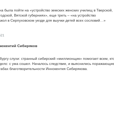
на была пойти на «устройство земских женских училищ в Тверской,
одской, Вятской губерниях», еще треть – «на устройство
ол в Серпуховском уезде для выучки детей всех сословий…»
521
нокентий Сибиряков
бургу слухи: странный сибирский «миллионщик» помогает всем, кт
 дело: с ума сошел. Началось следствие, и выяснились поражающи
абах благотворительности Иннокентия Сибирякова.