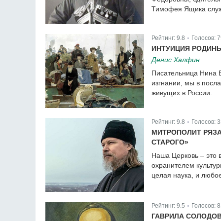
Тимофея Ящика служ
Рейтинг:
9.8
Голосов:
7
|
ИНТУИЦИЯ РОДИН
Денис Халфин
Писательница Нина Б
изгнании, мы в посла
живущих в России.
Рейтинг:
9.8
Голосов:
3
|
МИТРОПОЛИТ РЯЗА
СТАРОГО»
Наша Церковь – это в
охранителем культуры
целая наука, и любо
Рейтинг:
9.5
Голосов:
8
|
ГАВРИЛА СОЛОДОВ