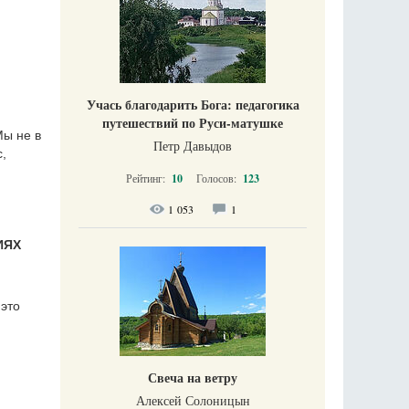
Учась благодарить Бога: педагогика
путешествий по Руси-матушке
Мы не в
Петр Давыдов
с,
Рейтинг:
10
Голосов:
123
1 053
1
ИЯХ
 это
Свеча на ветру
Алексей Солоницын