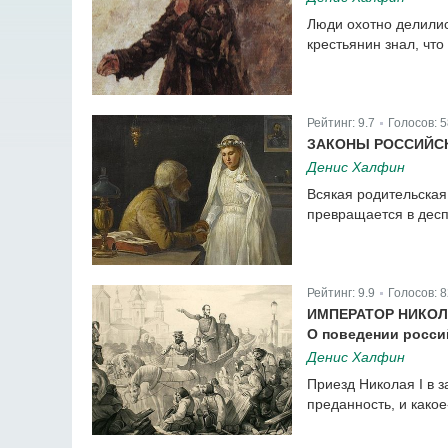
Люди охотно делилис
крестьянин знал, что
Рейтинг:
9.7
Голосов:
5
|
ЗАКОНЫ РОССИЙСК
Денис Халфин
Всякая родительская
превращается в десп
Рейтинг:
9.9
Голосов:
8
|
ИМПЕРАТОР НИКОЛА
О поведении росси
Денис Халфин
Приезд Николая I в з
преданность, и какое