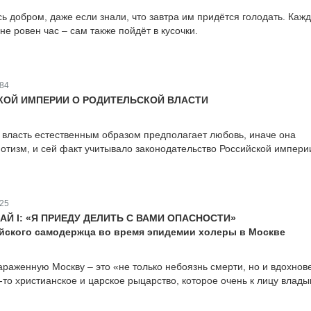
ь добром, даже если знали, что завтра им придётся голодать. Каж
 не ровен час – сам также пойдёт в кусочки.
84
ОЙ ИМПЕРИИ О РОДИТЕЛЬСКОЙ ВЛАСТИ
 власть естественным образом предполагает любовь, иначе она
отизм, и сей факт учитывало законодательство Российской импери
25
Й I: «Я ПРИЕДУ ДЕЛИТЬ С ВАМИ ОПАСНОСТИ»
йского самодержца во время эпидемии холеры в Москве
араженную Москву – это «не только небоязнь смерти, но и вдохнов
-то христианское и царское рыцарство, которое очень к лицу влады