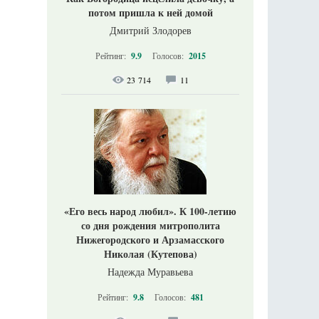
потом пришла к ней домой
Дмитрий Злодорев
Рейтинг:
9.9
Голосов:
2015
23 714
11
«Его весь народ любил». К 100-летию
со дня рождения митрополита
Нижегородского и Арзамасского
Николая (Кутепова)
Надежда Муравьева
Рейтинг:
9.8
Голосов:
481