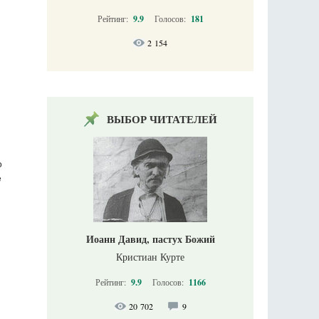
Рейтинг:
9.9
Голосов:
181
2 154
ВЫБОР ЧИТАТЕЛЕЙ
о
е
Иоанн Давид, пастух Божий
Кристиан Курте
Рейтинг:
9.9
Голосов:
1166
20 702
9