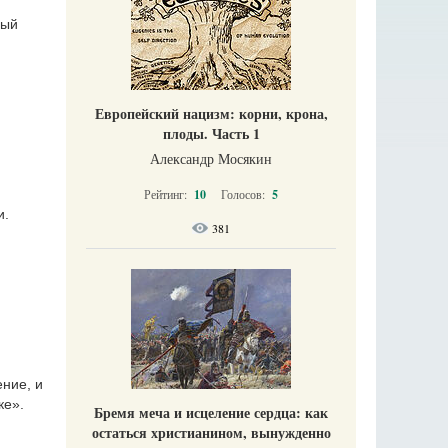
дый
Европейский нацизм: корни, крона,
плоды. Часть 1
Александр Мосякин
Рейтинг:
10
Голосов:
5
и.
381
ение, и
ке».
Бремя меча и исцеление сердца: как
остаться христианином, вынужденно