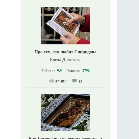
Про тех, кто любит Спиридона
Елена Долгачёва
Рейтинг:
9.9
Голосов:
2796
37 407
13
Как Богородица исцелила девочку, а