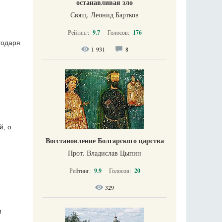
останавливая зло
Свящ. Леонид Бартков
Рейтинг:
9.7
Голосов:
176
годаря
1 931
8
й, о
Восстановление Болгарского царства
Прот. Владислав Цыпин
Рейтинг:
9.9
Голосов:
20
329
и