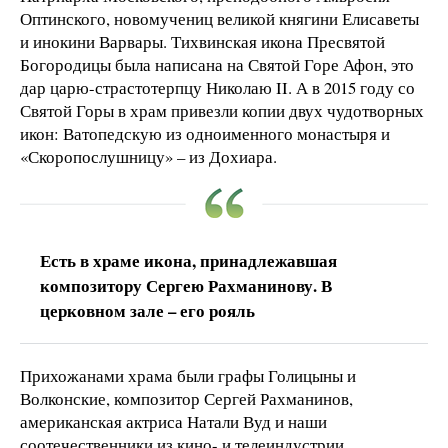
Оптинского, новомучениц великой княгини Елисаветы
и инокини Варвары. Тихвинская икона Пресвятой
Богородицы была написана на Святой Горе Афон, это
дар царю-страстотерпцу Николаю II. А в 2015 году со
Святой Горы в храм привезли копии двух чудотворных
икон: Ватопедскую из одноименного монастыря и
«Скоропослушницу» – из Дохиара.
Есть в храме икона, принадлежавшая
композитору Сергею Рахманинову. В
церковном зале – его рояль
Прихожанами храма были графы Голицыны и
Волконские, композитор Сергей Рахманинов,
американская актриса Натали Вуд и наши
соотечественники из кино- и телеиндустрии.