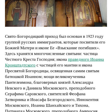
Свято-Богородицкий приход был основан в 1923 году
группой русских иммигрантов, которые посвятили его
Божией Матери и иконе Ее «Взыскание погибших».
Здесь хранятся многочисленные святыни: частица
Честного Креста Господня; икона
праведного Иоанна
Кронштадтского
с частицей его мантии и икона
Пресвятой Богородицы, освященная самим святым
батюшкой Иоанном; мощи великомученика
Пантелеимона, благоверных князей Александра
Невского и Даниила Московского, преподобного
Серафима Саровского, святителей Феофана
Затворника и Иоасафа Белгородского, Иннокентия
Московского, Иоанна Шанхайского и Тихона,
Патриарха Московского, преподобного Амвросия