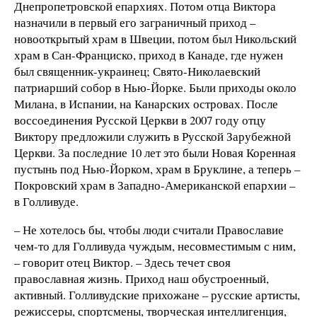
Днепропетровской епархиях. Потом отца Виктора
назначили в первый его заграничный приход –
новооткрытый храм в Швеции, потом был Никольский
храм в Сан-Франциско, приход в Канаде, где нужен
был священник-украинец; Свято-Николаевский
патриарший собор в Нью-Йорке. Были приходы около
Милана, в Испании, на Канарских островах. После
воссоединения Русской Церкви в 2007 году отцу
Виктору предложили служить в Русской Зарубежной
Церкви. За последние 10 лет это были Новая Коренная
пустынь под Нью-Йорком, храм в Бруклине, а теперь –
Покровский храм в Западно-Американской епархии –
в Голливуде.
– Не хотелось бы, чтобы люди считали Православие
чем-то для Голливуда чуждым, несовместимым с ним,
– говорит отец Виктор. – Здесь течет своя
православная жизнь. Приход наш обустроенный,
активный. Голливудские прихожане – русские артисты,
режиссеры, спортсмены, творческая интеллигенция,