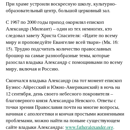
При храме устроили воскресную школу, культурно-
образовательный центр, большой церковный зал.
С 1967 по 2000 годы приход окормлял епископ
Александр (Милеант) – один из тех немногих, кто
следовал завету Христа Спасителя: «Идите по всему
миру и проповедуйте Евангелие всей твари» (Мк. 16:
15). Трудно подсчитать количество православных
брошюр на самые разнообразные темы, которые
разослал владыка Александр с помощниками по всему
миру, включая и Россию.
Скончался владыка Александр (на тот момент епископ
Буэнос-Айресский и Южно-Американский) в ночь на
12 сентября, день своего небесного покровителя –
благоверного князя Александра Невского. Ответы с
точки зрения Православия почти на многие вопросы,
начиная с апологетики и кончая простыми жизненными
проблемами, можно найти на поныне существующем
сайте владыки Александра:
www.fatheralexander.org
.