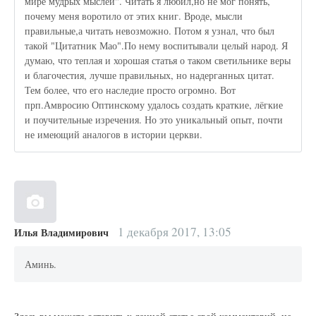
мире мудрых мыслей". Читать я любил,но не мог понять,
почему меня воротило от этих книг. Вроде, мысли
правильные,а читать невозможно. Потом я узнал, что был
такой "Цитатник Мао".По нему воспитывали целый народ. Я
думаю, что теплая и хорошая статья о таком светильник​е веры
и благочестия, лучше правильных, но надерганных цитат.
Тем более, что его наследие просто огромно. Вот
прп.Амвросию Оптинскому удалось создать краткие, лёгкие
и поучительные изречения. Но это уникальный опыт, почти
не имеющий аналогов в истории церкви.
1 декабря 2017, 13:05
Илья Владимирович
Аминь.