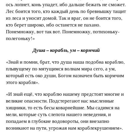
ось лопнет, конь упадет, ибо дальше бежать не сможет.
Лес боится того, кто каждый день по бревнышку тащит
из леса и уносит домой. Так и враг, он не боится того,
кто берет широко, ибо останется не пахано.
Понемножку, вот так вот. Понемножку, потихоньку-
полегоньку!»
Душа – корабль, ум – кормчий
«Знай и помни, брат, что душа наша подобна кораблю,
плывущему по мятущимся волнам мира сего, а ум,
который есть око души, Богом назначен быть кормчим
этого корабля».
«И знай ещё, что кораблю нашему предстоят многие и
великие опасности. Подстерегают нас мысленные
хищники, то есть бесы коварнейшие. Мы садимся на
мели, которые суть слепота нашего неведения, и
попадаем в глубокие водовороты, они внезапно
возникают на пути, угрожая нам кораблекрушением».