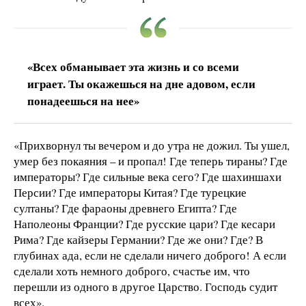
«Всех обманывает эта жизнь и со всеми
играет. Ты окажешься на дне адовом, если
понадеешься на нее»
«Прихворнул ты вечером и до утра не дожил. Ты ушел,
умер без покаяния – и пропал! Где теперь тираны? Где
императоры? Где сильные века сего? Где шахиншахи
Персии? Где императоры Китая? Где турецкие
султаны? Где фараоны древнего Египта? Где
Наполеоны Франции? Где русские цари? Где кесари
Рима? Где кайзеры Германии? Где же они? Где? В
глубинах ада, если не сделали ничего доброго! А если
сделали хоть немного доброго, счастье им, что
перешли из одного в другое Царство. Господь судит
всех».