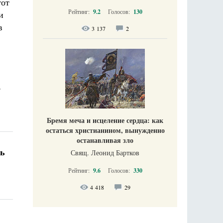
тот
Рейтинг:
9.2
Голосов:
130
и
в
3 137
2
,
Бремя меча и исцеление сердца: как
остаться христианином, вынужденно
останавливая зло
ть
Свящ. Леонид Бартков
Рейтинг:
9.6
Голосов:
330
4 418
29