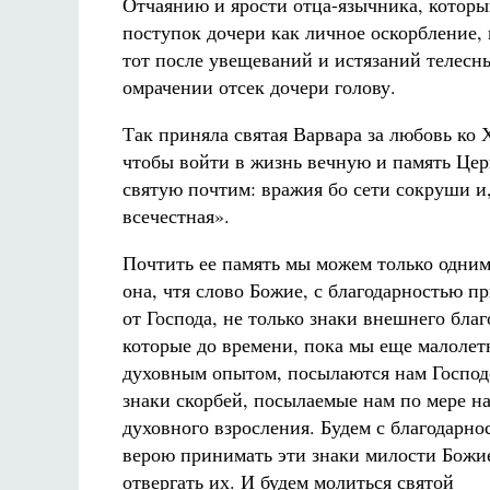
Отчаянию и ярости отца-язычника, которы
поступок дочери как личное оскорбление, 
тот после увещеваний и истязаний телесны
омрачении отсек дочери голову.
Так приняла святая Варвара за любовь ко 
чтобы войти в жизнь вечную и память Цер
святую почтим: вражия бо сети сокруши и
всечестная».
Почтить ее память мы можем только одним
она, чтя слово Божие, с благодарностью п
от Господа, не только знаки внешнего бла
которые до времени, пока мы еще малолет
духовным опытом, посылаются нам Господ
знаки скорбей, посылаемые нам по мере н
духовного взросления. Будем с благодарно
верою принимать эти знаки милости Божие
отвергать их. И будем молиться святой