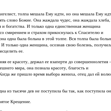
ангелист, толпа мешала Ему идти, но она мешала Ему ид
ть слово Божие. Она жаждала чудес, она жаждала хлеба,
 и богатства. И только одна единственная женщина
 со смирением и страхом прикоснулась к Спасителю и
она одна была больна в этой толпе. Вся толпа была больн
И только одна женщина, осознав свою болезнь, получил
исцелить ее.
аняя ее красоту, держал ее взаперти до совершеннолетия –
ешнего мира, она познала красоту, благость и
Когда же пришло время выбора жениха, отец дал ей волю
одна из тысячи дев не поступила бы так, как поступила он
вятое Крещение.