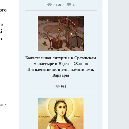
7 170
4
ого
ли
й
о
Божественная литургия в Сретенском
монастыре в Неделю 28-ю по
Пятидесятнице, в день памяти вмц.
Варвары
991
уже