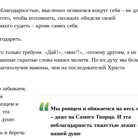
благодарностью, мысленно оглянемся вокруг себя – не д
 того, чтобы вспомнить, скольких обидели своей
кого судить – кроме самих себя.
годарить.
о только требуем. «Дай!», «мне!!», «почему другим, а не
трашные скрытые слова наших молитв. По их духу мы бол
благополучия мамоны, чем на последователей Христа
 забываем,
м
опщем и
Мы ропщем и обижаемся на весь 
 эта
– даже на Самого Творца. И эта
 душе.
неблагодарность тяжестью лежит 
ь и беречь
нашей душе