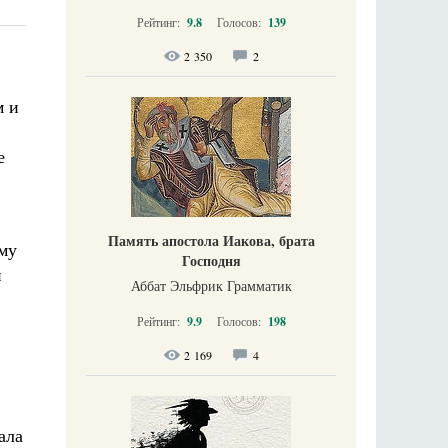
Рейтинг:
9.8
Голосов:
139
2 350
2
м и
е
Память апостола Иакова, брата
ому
Господня
и
Аббат Эльфрик Грамматик
Рейтинг:
9.9
Голосов:
198
2 169
4
ала