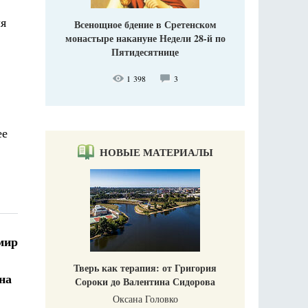
ля
Всенощное бдение в Сретенском
монастыре накануне Недели 28-й по
Пятидесятнице
1 398
3
ее
НОВЫЕ МАТЕРИАЛЫ
мир
Тверь как терапия: от Григория
на
Сороки до Валентина Сидорова
Оксана Головко