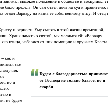
й занимал высокое положение в обществе и воспринял э
не было предела. Он сам отвел дочь на суд к правителю, 
х отдал Варвару на казнь ее собственному отцу. И отец 
Христу и верность Ему смерть в этой жизни временной,
кви. Храня память о святой, мы молимся ей: «Варвару
, яко птица, избавися от них помощию и оружием Креста
 – как и
ринимая все
гополучия,
Будем с благодарностью принима
ни
от Господа не только благое, но и
ом, но и
скорби
ашего
стью и
й, не будем