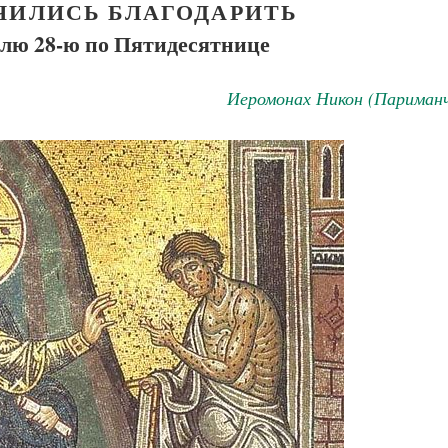
ЧИЛИСЬ БЛАГОДАРИТЬ
елю 28-ю по Пятидесятнице
Иеромонах Никон (Париманч