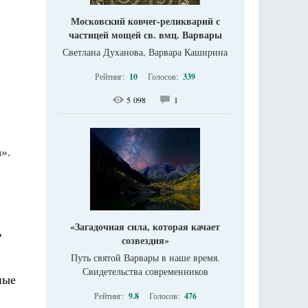
Московский ковчег-реликварий с
частицей мощей св. вмц. Варвары
Светлана Духанова, Варвара Каширина
Рейтинг:
10
Голосов:
339
5 098
1
».
«Загадочная сила, которая качает
ь
созвездия»
Путь святой Варвары в наше время.
Свидетельства современников
ные
Рейтинг:
9.8
Голосов:
476