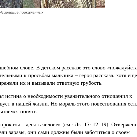
Исцеление прокаженных
шебном слове. В детском рассказе это слово «пожалуйста
ельными к просьбам мальчика – героя рассказа, хотя еще
дражали их и вызывали ответную грубость.
тая истина о необходимости уважительного отношения к
твует в нашей жизни. Но мораль этого повествования ест
ытаемся понять.
роказы – десять человек (см.: Лк. 17: 12–19). Отвержен
ели заразы, они сами должны были заботиться о своем