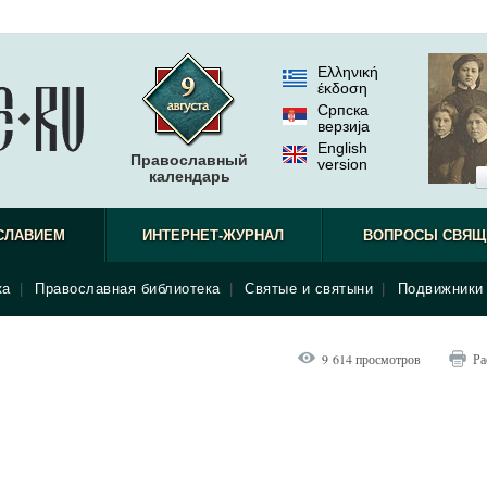
Ελληνική
έκδοση
Српска
верзиjа
English
Православный
version
календарь
СЛАВИЕМ
ИНТЕРНЕТ-ЖУРНАЛ
ВОПРОСЫ СВЯЩ
ка
|
Православная библиотека
|
Святые и святыни
|
Подвижники 
9 614 просмотров
Ра