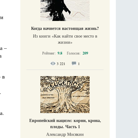
ти
Когда начнется настоящая жизнь?
Из книги «Как найти свое место в
жизни​»
а –
Рейтинг:
9.8
Голосов:
209
а
3 221
1
 в
.
а.
Европейский нацизм: корни, крона,
плоды. Часть 1
Александр Мосякин