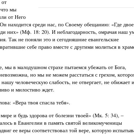
 от
 что мы
ли от Него
 Он находится среди нас, по Своему обещанию: «Где двое
ди них» (Мф. 18: 20). И неблагодарность, омрачая наш у
я. Так не поняли это и сегодняшние евангельские
вратившие себе право вместе с другими молиться в храм
е, мы в малодушном страхе пытаемся убежать от Бога,
невозможна, но мы не можем расстаться с грехом, котор
 нашу человеческую слабость, не отвергает, не обижает 
ливо и милостиво ждет.
ова: «Вера твоя спасла тебя».
 мире и будь здорова от болезни твоей» (Мк. 5: 34), –
алось в Евангелии в память святой великомученицы
одвиг ее веры соответствовал той вере, которую испытыв