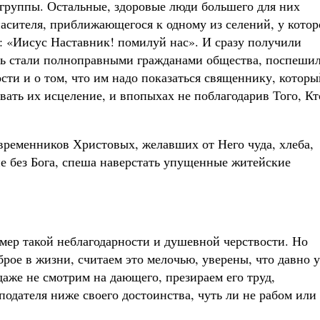
группы. Остальные, здоровые люди большего для них
пасителя, приближающегося к одному из селений, у котор
ь: «Иисус Наставник! помилуй нас». И сразу получили
ть стали полноправными гражданами общества, поспеши
ости и о том, что им надо показаться священнику, которы
овать их исцеление, и впопыхах не поблагодарив Того, Кт
овременников Христовых, желавших от Него чуда, хлеба,
е без Бога, спеша наверстать упущенные житейские
мер такой неблагодарности и душевной черствости. Но
брое в жизни, считаем это мелочью, уверены, что давно 
даже не смотрим на дающего, презираем его труд,
одателя ниже своего достоинства, чуть ли не рабом или