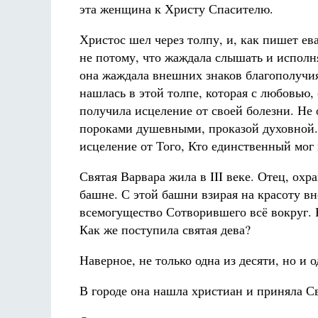
эта женщина к Христу Спасителю.
Христос шел через толпу, и, как пишет ев
не потому, что жаждала слышать и исполня
она жаждала внешних знаков благополучия
нашлась в этой толпе, которая с любовью,
получила исцеление от своей болезни. Не 
пороками душевными, проказой духовной. 
исцеление от Того, Кто единственный мог 
Святая Варвара жила в III веке. Отец, охр
башне. С этой башни взирая на красоту вн
всемогущество Сотворившего всё вокруг. 
Как же поступила святая дева?
Наверное, не только одна из десяти, но и 
В городе она нашла христиан и приняла С