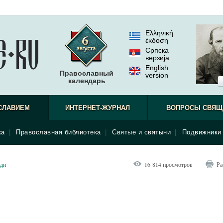
Ελληνική
έκδοση
Српска
верзиjа
English
Православный
version
календарь
СЛАВИЕМ
ИНТЕРНЕТ-ЖУРНАЛ
ВОПРОСЫ СВЯЩ
ка
|
Православная библиотека
|
Святые и святыни
|
Подвижники 
ди
16 814 просмотров
Ра