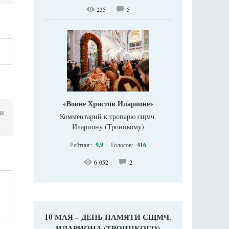
235
5
«Воине Христов Иларионе»
ли
Комментарий к тропарю сщмч.
Илариону (Троицкому)
Рейтинг:
9.9
Голосов:
416
6 052
2
10 МАЯ – ДЕНЬ ПАМЯТИ СЩМЧ.
ИЛАРИОНА (ТРОИЦКОГО)