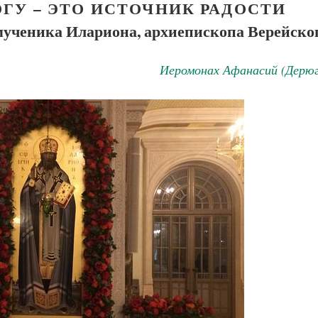
ГУ – ЭТО ИСТОЧНИК РАДОСТИ
мученика Илариона, архиепископа Верейско
Иеромонах Афанасий (Дерюг