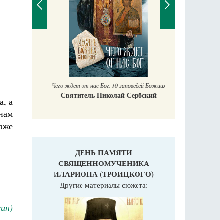
П
Е
аучись у
Чего ждет от нас Бог. 10 заповедей Божиих
Святитель Николай Сербский
а, а
нам
даже
ДЕНЬ ПАМЯТИ
СВЯЩЕННОМУЧЕНИКА
ИЛАРИОНА (ТРОИЦКОГО)
Другие материалы сюжета:
ин)