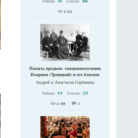
Рейтинг:
10
Голосов:
368
4 521
Память предков: священномученик
Иларион (Троицкий) и его близкие
Андрей и Анастасия Горбачевы
Рейтинг:
9.9
Голосов:
233
4 398
3