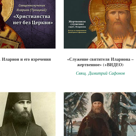
 Иларион и его изречения
«Служение святителя Илариона –
жертвенное» (+ВИДЕО)
Свящ. Димитрий Сафонов