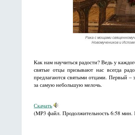
Рака с мощами священномуч
Новомучеников и Испов
Разлуки не будет
Фредерика де Грааф
Как нам научиться радости? Ведь у каждог
святые отцы призывают нас всегда радов
предлагаются святыми отцами. Первый – это
за самую небольшую мелочь.
Скачать
(MP3 файл. Продолжительность
6:58 мин.