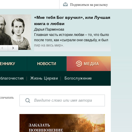
Подписаться на рассылку
«Мне тебя Бог вручил», или Лучшая
книга о любви
Дарья Парменова
Главная часть истории любви – то, что было
после того, как «сыграли они свадьбу, и был
пир на весь мир».
ЕННИКУ
НОВОСТИ
МЕДИА
благочестия
|
Жизнь Церкви
|
Богослужение
спечатать