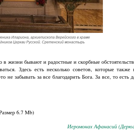
еника Илариона, архиепископа Верейского в храме 
Великомученик Георгий Победоносец. Н
едников Церкви Русской. Сретенский монастырь
святого
Роман Котов
Как найти своё место в жизни
Кирилл Мурышев
о в жизни бывают и радостные и скорбные обстоятельств
аться. Здесь есть несколько советов, которые также 
 не забывать за все благодарить Бога. За все, то есть 
Размер
6.7 Mb
)
Иеромонах Афанасий (Дерюг