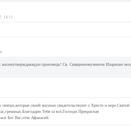
7, 14:11
26
 и жизнеутверждающую проповедь! Св. Священномучениче Иларионе мо
их святых,которые своей жизнью свидетельствуют о Христе и вере.Святой
нас,грешных.Благодарю Тебя за всё,Господи.Прекрасная
аси Бог Вас,отче Афанасий.