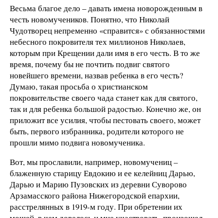
Весьма благое дело – давать имена новорожденным в
честь новомучеников. Понятно, что Николай
Чудотворец непременно «справится» с обязанностями
небесного покровителя тех миллионов Николаев,
которым при Крещении дали имя в его честь. В то же
время, почему бы не почтить подвиг святого
новейшего времени, назвав ребенка в его честь?
Думаю, такая просьба о христианском
покровительстве своего чада станет как для святого,
так и для ребенка большой радостью. Конечно же, он
приложит все усилия, чтобы пестовать своего, может
быть, первого избранника, родители которого не
прошли мимо подвига новомученика.
Вот, мы прославили, например, новомучениц –
блаженную старицу Евдокию и ее келейниц Дарью,
Дарью и Марию Пузовских из деревни Суворово
Арзамасского района Нижегородской епархии,
расстрелянных в 1919-м году. При обретении их
мощей, в чем довелось и мне участвовать, произошел