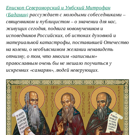
Епископ Североморский и Умбский Митрофан
(Баданин)
рассуждает с молодыми собеседниками –
священником и публицистом – о значении для нас,
живущих сегодня, подвига новомучеников и
исповедников Российских, об истоках духовной и
материальной катастрофы, поставившей Отечество
на колени, о необъяснимом желании ненавидеть
отчизну, о том, что многим «записным»
православным очень бы не мешало поучиться у
искренних «самарян», людей неверующих.