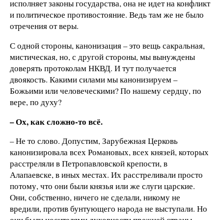
исполняет законы государства, она не идет на конфликт
и политическое противостояние. Ведь там же не было
отречения от веры.
С одной стороны, канонизация – это вещь сакральная,
мистическая, но, с другой стороны, мы вынуждены
доверять протоколам НКВД. И тут получается
двоякость. Какими силами мы канонизируем –
Божьими или человеческими? По нашему сердцу, по
вере, по духу?
– Ох, как сложно-то всё.
– Не то слово. Допустим, Зарубежная Церковь
канонизировала всех Романовых, всех князей, которых
расстреляли в Петропавловской крепости, в
Алапаевске, в иных местах. Их расстреливали просто
потому, что они были князья или же слуги царские.
Они, собственно, ничего не сделали, никому не
вредили, против бунтующего народа не выступали. Но
они были носителями духовности прежней страны,