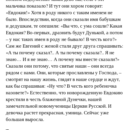
мальчика показало? И тут они хором говорят:
«Евдокия!» Хотя в роду никого с таким именем не
было. Впоследствии, когда они сказали имя бабушкам
и дедушкам, те опешили: «Вы что, с ума сошли? Какая
Евдокия? Во-первых, дразнить будут Дунькой, а потом
– у нас таких имен в роду не бывало! В честь кого?»
Сам же Евгений с женой стали друг друга спрашивать:
«А ты почему сказал?.. А ты почему сказала?.. Я не
знаю… И я не знаю… А почему мы вместе сказали?»
Сказали они потому, что святые наши – они всегда
рядом с нами. Они, которые прославлены у Господа, –
смотрят на нашу жизнь, глядят в наше сердце и ждут,
как бы спрашивая: «Ну что? В честь кого ребеночка
назовете?» Естественно, что новорожденную Евдокию
крестили в честь блаженной Дунечки, нашей
замечательной новомученицы Церкви Русской. И
девочка растет прекрасная, умница. Сейчас уже
большая выросла.