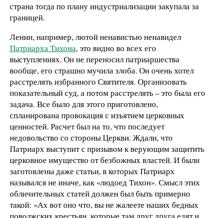
страна тогда по плану индустриализации закупала за
границей.
Ленин, например, лютой ненавистью ненавидел
Патриарха Тихона
, это видно во всех его
выступлениях. Он не переносил патриаршества
вообще, его страшно мучила злоба. Он очень хотел
расстрелять избранного Святителя. Организовать
показательный суд, а потом расстрелять – это была его
задача. Все было для этого приготовлено,
спланирована провокация с изъятием церковных
ценностей. Расчет был на то, что последует
недовольство со стороны Церкви. Ждали, что
Патриарх выступит с призывом к верующим защитить
церковное имущество от безбожных властей. И были
заготовлены даже статьи, в которых Патриарх
назывался не иначе, как «людоед Тихон». Смысл этих
обличительных статей должен был быть примерно
такой: «Ах вот оно что, вы не жалеете наших бедных
поволжских крестьян, которые там друг друга едят и