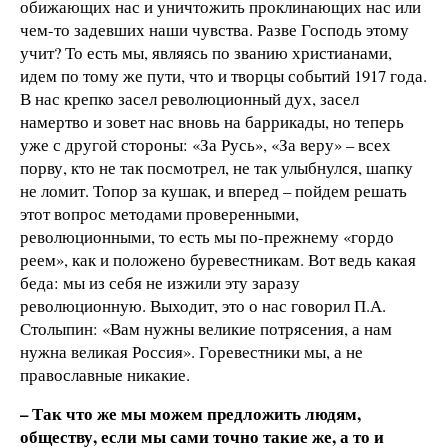
обижающих нас и уничтожить проклинающих нас или
чем-то задевших наши чувства. Разве Господь этому
учит? То есть мы, являясь по званию христианами,
идем по тому же пути, что и творцы событий 1917 года.
В нас крепко засел революционный дух, засел
намертво и зовет нас вновь на баррикады, но теперь
уже с другой стороны: «За Русь», «За веру» – всех
порву, кто не так посмотрел, не так улыбнулся, шапку
не ломит. Топор за кушак, и вперед – пойдем решать
этот вопрос методами проверенными,
революционными, то есть мы по-прежнему «гордо
реем», как и положено буревестникам. Вот ведь какая
беда: мы из себя не изжили эту заразу
революционную. Выходит, это о нас говорил П.А.
Столыпин: «Вам нужны великие потрясения, а нам
нужна великая Россия». Горевестники мы, а не
православные никакие.
– Так что же мы можем предложить людям,
обществу, если мы сами точно такие же, а то и