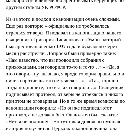
маскировать и лицемерно арестовывать верующих по
другим статьям УК РСФСР.
Из-за этого и подход к канонизации очень сложный.
Еще раз повторю – официально не требовалось
отречься от веры. Я подавал на канонизацию нашего
священника Григория Лисиенкова из Умбы, который
был арестован осенью 1937 года и буквально через
месяц расстрелян. Допросы были примерно такие:
«Нам известно, что вы проводили собрания с
прихожанами, вы говорили то-то и то-то…» – «Да, я
это говорил, ну, не знаю, я вроде говорил правильно и
ничего против власти не заявлял…» – «Так, хорошо,
тогда подпишите, что вы так говорили…». Священник
подписывает протокол, от веры не отрекаясь и никого
при этом не оговаривая. Но в то же время комиссия по
канонизации говорила: «Но он же подписал этот
протокол, а не должен был. Он должен был сказать:
«Нет, я не подпишу». Но тут такая довольно путаная
история получается: Церковь законопослушна, она