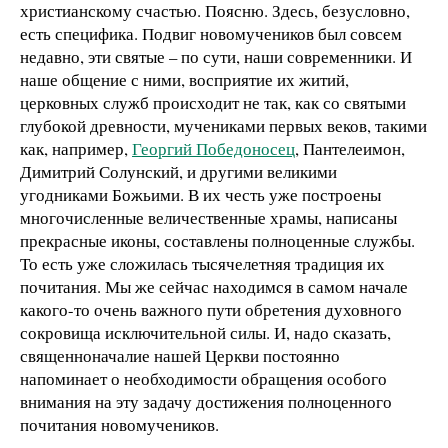
христианскому счастью. Поясню. Здесь, безусловно,
есть специфика. Подвиг новомучеников был совсем
недавно, эти святые – по сути, наши современники. И
наше общение с ними, восприятие их житий,
церковных служб происходит не так, как со святыми
глубокой древности, мучениками первых веков, такими
как, например,
Георгий Победоносец
, Пантелеимон,
Димитрий Солунский, и другими великими
угодниками Божьими. В их честь уже построены
многочисленные величественные храмы, написаны
прекрасные иконы, составлены полноценные службы.
То есть уже сложилась тысячелетняя традиция их
почитания. Мы же сейчас находимся в самом начале
какого-то очень важного пути обретения духовного
сокровища исключительной силы. И, надо сказать,
священноначалие нашей Церкви постоянно
напоминает о необходимости обращения особого
внимания на эту задачу достижения полноценного
почитания новомучеников.