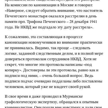
На комиссии по канонизации в Москве я говорил:
«Наверное, следует обратить внимание, что настоятель
Печенгского монастыря оказался расстрелян в день
памяти прп. Трифона Печенгского – 28 декабря 1941
года. Не НКВД же подгадало эту дату расстрела».
К сожалению, эта составляющая в процессе
канонизации новомучеников во внимание практически
не принималась. Видимо, так проще – следовать
логике, заданной следственным делом, и в полной мере
доверяться протоколам сотрудников НКВД. Хотя не
секрет, что многие эти протоколы написаны «под
копирку». Достоверны ли эти протоколы, равно как и
подписи под ними, – очень большой вопрос. Ведь
подписи подчас очевидно подделаны либо поставлены
человеком, который уже не владеет своей рукой.
В свое время я даже проводил в Мурманске
графологическую экспертизу, обращался к опытным
криминалистам. Они пошли мне навстречу и дали свое