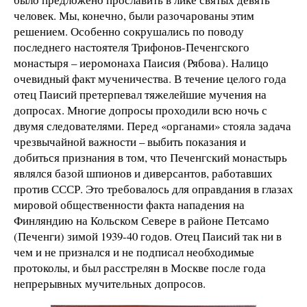
человек. Мы, конечно, были разочарованы этим
решением. Особенно сокрушались по поводу
последнего настоятеля Трифонов-Печенгского
монастыря – иеромонаха Паисия (Рябова). Налицо
очевидный факт мученичества. В течение целого года
отец Паисий претерпевал тяжелейшие мучения на
допросах. Многие допросы проходили всю ночь с
двумя следователями. Перед «органами» стояла задача
чрезвычайной важности – выбить показания и
добиться признания в том, что Печенгский монастырь
являлся базой шпионов и диверсантов, работавших
против СССР. Это требовалось для оправдания в глазах
мировой общественности факта нападения на
Финляндию на Кольском Севере в районе Петсамо
(Печенги) зимой 1939-40 годов. Отец Паисий так ни в
чем и не признался и не подписал необходимые
протоколы, и был расстрелян в Москве после года
непрерывных мучительных допросов.