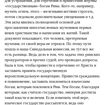
для устрашения, для отречения и принесения жертвы
«государственным» богам Рима. Кого-то, например,
мучить огнем, этого – железными когтями строгать,
потом следовали дополнительные увещевания и т.д.
Эти акты явились полноценной основой для
прославления многочисленных мучеников первых
веков христианства и написания их житий. Такой
документ показывает, что человек, претерпевая
мучения, от своей веры не отрекся. По этому пути
пошла и наша Синодальная комиссия, но тут все же
есть разница. Ведь дело в том, что задача этих римских
прокураторов и прочих судей, кто проводил допросы,
была в том, чтобы привести к отречению от Христа и
заставить принять государственную
вероисповедальную концепцию. Привести гражданина
в повиновение, заставить поклоняться языческим
богам, которым поклонялся Рим. Тем богам, благодаря
которым, как считало государство, империя достигла
такой власти и величия. Если изменить этой вере,
языческое государство рассыплется, ведь оно