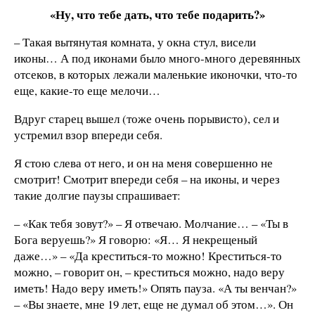
«Ну, что тебе дать, что тебе подарить?»
– Такая вытянутая комната, у окна стул, висели
иконы… А под иконами было много-много деревянных
отсеков, в которых лежали маленькие иконочки, что-то
еще, какие-то еще мелочи…
Вдруг старец вышел (тоже очень порывисто), сел и
устремил взор впереди себя.
Я стою слева от него, и он на меня совершенно не
смотрит! Смотрит впереди себя – на иконы, и через
такие долгие паузы спрашивает:
– «Как тебя зовут?» – Я отвечаю. Молчание… – «Ты в
Бога веруешь?» Я говорю: «Я… Я некрещеный
даже…» – «Да креститься-то можно! Креститься-то
можно, – говорит он, – креститься можно, надо веру
иметь! Надо веру иметь!» Опять пауза. «А ты венчан?»
– «Вы знаете, мне 19 лет, еще не думал об этом…». Он