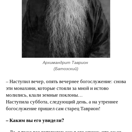
Архимандрит Таврион 
(Батозский)
– Наступил вечер, опять вечернее богослужение: снова
эти монахини, которые стояли за мной и истово
молились, клали земные поклоны…
Наступила суббота, следующий день, а на утреннее
богослужение пришел сам старец Таврион!
–
Каким вы его увидели?
– Да, я тоже все готовился: как я его увижу, что он из