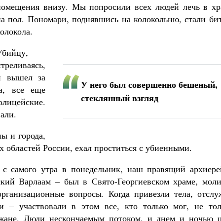
помещения внизу. Мы попросили всех людей лечь в хр
на пол. Пономари, поднявшись на колокольню, стали би
колокола.
Убийцу,
треливаясь,
н вышел за
У него был совершенно бешеный,
а, все еще
стеклянный взгляд
лицейские.
али.
ы и города,
х областей России, ехал проститься с убиенными.
, с самого утра в понедельник, наш правящий архиере
кий Варлаам – был в Свято-Георгиевском храме, моли
организационные вопросы. Когда привезли тела, отслу
и – участвовали в этом все, кто только мог, не тол
ожане. Люди нескончаемым потоком, и днем и ночью 