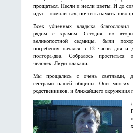
прощаться. Несли и несли цветы. И до сих
идут – помолиться, почтить память новоп
Всех убиенных владыка благословил 
рядом с храмом. Сегодня, во втор
великопостной седмицы, были похо
погребения начался в 12 часов дня и 
полтора-два. Собралось проститься 
человек. Люди плакали.
Мы прощались с очень светлыми, д
сестрами нашей общины. Они многих 
родственников, и ближайшего окружения п