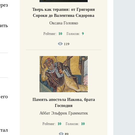
рез
Тверь как терапия: от Григория
Сороки до Валентина Сидорова
Оксана Головко
дить
Рейтинг:
10
Голосов:
9
119
 его
Память апостола Иакова, брата
Господня
Аббат Эльфрик Грамматик
Рейтинг:
10
Голосов:
10
тал
89