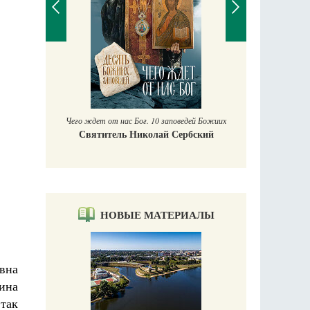
П
Е
аучись у
Чего ждет от нас Бог. 10 заповедей Божиих
Святитель Николай Сербский
НОВЫЕ МАТЕРИАЛЫ
вна
ина
 так