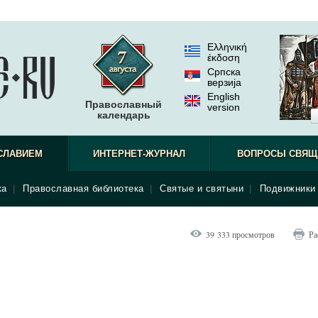
Ελληνική
έκδοση
Српска
верзиjа
English
Православный
version
календарь
СЛАВИЕМ
ИНТЕРНЕТ-ЖУРНАЛ
ВОПРОСЫ СВЯЩ
ка
|
Православная библиотека
|
Святые и святыни
|
Подвижники 
39 333 просмотров
Ра