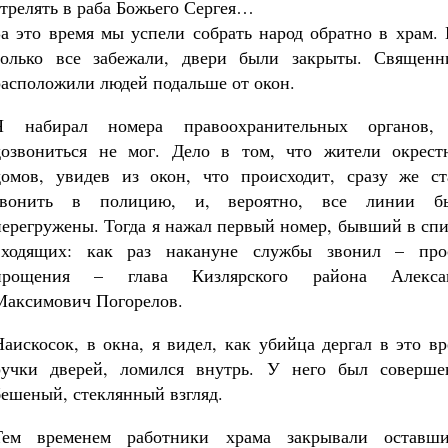
стрелять в раба Божьего Сергея…
За это время мы успели собрать народ обратно в храм.
только все забежали, двери были закрыты. Священн
расположили людей подальше от окон.
Я набирал номера правоохранительных органов,
дозвониться не мог. Дело в том, что жители окрест
домов, увидев из окон, что происходит, сразу же ст
звонить в полицию, и, вероятно, все линии б
перегружены. Тогда я нажал первый номер, бывший в сп
входящих: как раз накануне службы звонил – про
прощения – глава Кизлярского района Алекса
Максимович Погорелов.
Наискосок, в окна, я видел, как убийца дергал в это в
ручки дверей, ломился внутрь. У него был соверше
бешеный, стеклянный взгляд.
Тем временем работники храма закрывали оставши