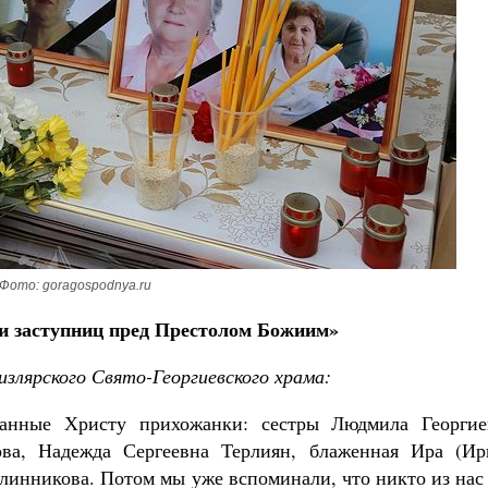
Великомученик Георгий Победоносец. Н
святого
Роман Котов
Как найти своё место в жизни
Кирилл Мурышев
Фото: goragospodnya.ru
ли заступниц пред Престолом Божиим»
излярского Свято-Георгиевского храма:
анные Христу прихожанки: сестры Людмила Георгие
ва, Надежда Сергеевна Терлиян, блаженная Ира (Ир
линникова. Потом мы уже вспоминали, что никто из нас