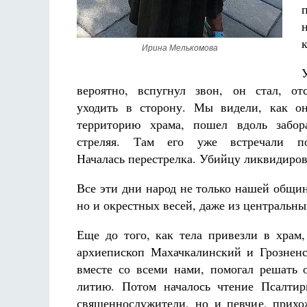
Ирина Мелькомова
вероятно, вспугнул звон, он стал, отс
уходить в сторону. Мы видели, как о
территорию храма, пошел вдоль забор
стреляя. Там его уже встречали по
Началась перестрелка. Убийцу ликвидиров
Все эти дни народ не только нашей общин
но и окрестных весей, даже из центральны
Еще до того, как тела привезли в храм
архиепископ Махачкалинский и Грозненс
вместе со всеми нами, помогал решать 
литию. Потом началось чтение Псалтир
священнослужители, но и певчие, прих