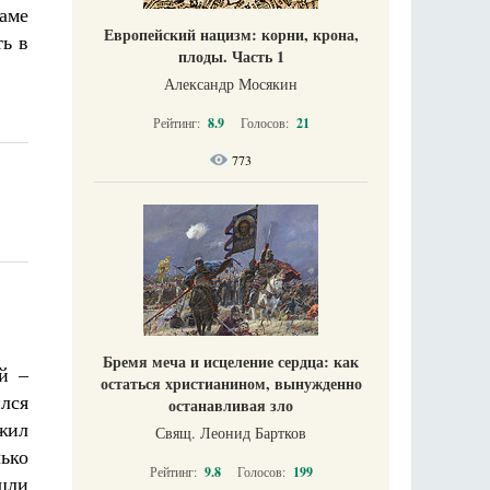
аме
Европейский нацизм: корни, крона,
ть в
плоды. Часть 1
Александр Мосякин
Рейтинг:
8.9
Голосов:
21
773
Бремя меча и исцеление сердца: как
й –
остаться христианином, вынужденно
лся
останавливая зло
жил
Свящ. Леонид Бартков
ько
Рейтинг:
9.8
Голосов:
199
шли