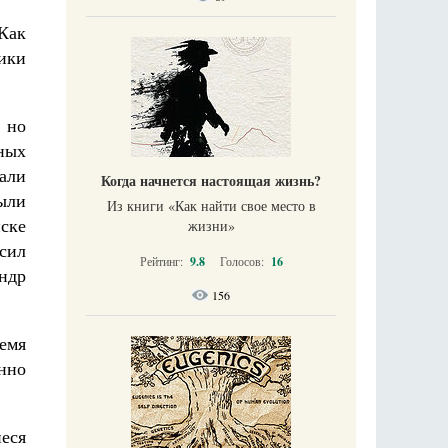
 Как
ики
 но
ных
али
Когда начнется настоящая жизнь?
ыли
Из книги «Как найти свое место в
иске
жизни​»
сил
Рейтинг:
9.8
Голосов:
16
ндр
156
ремя
нно
еся