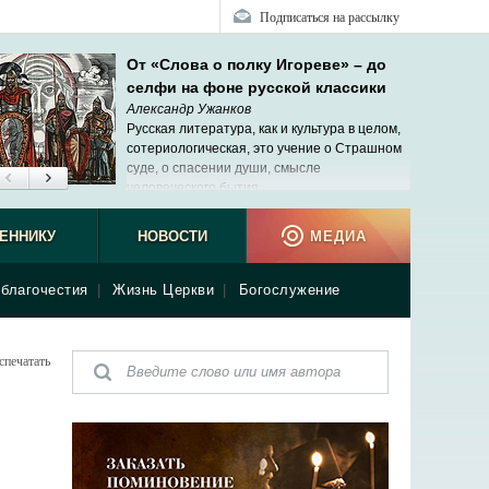
Подписаться на рассылку
От «Слова о полку Игореве» – до
селфи на фоне русской классики
Александр Ужанков
Русская литература, как и культура в целом,
сотериологическая, это учение о Страшном
суде, о спасении души, смысле
человеческого бытия.
ЕННИКУ
НОВОСТИ
МЕДИА
благочестия
|
Жизнь Церкви
|
Богослужение
спечатать