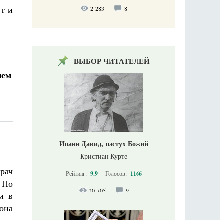
ут и
2 283
8
ВЫБОР ЧИТАТЕЛЕЙ
нем
Иоанн Давид, пастух Божий
Кристиан Курте
рач
Рейтинг:
9.9
Голосов:
1166
. По
20 705
9
и в
она