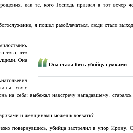
рощения, как те, кого Господь призвал в тот вечер че
 богослужение, я пошел разоблачаться, люди стали выхо
 милостыню.
з того, что
мущими. Она
Она стала бить убийцу сумками
Анатольевич
ашины свою
онь на себя: выбежал навстречу нападавшему, стараясь
стариками и женщинами можешь воевать?
Резко повернувшись, убийца застрелил в упор Ирину. С