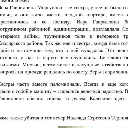
помогала ему!
Вера Гавриловна Моргунова – ее сестра, у нее не было с
семьи, и они жили вместе, в одной квартире, вместе 
преставились и ко Господу. Вера Гавриловна б
сотрудником районной администрации, возглавляла Со
ветеранов войны, тружеников тыла и ветеранов тр
Кизлярского района. Так же, как и сестра, всегда была го
прийти на помощь тем, кто в ней нуждался. Это челов
которого у нас в округе все слушались. Ее слово б
уважаемо. Многие, в том числе и насущные хозяйственн
вопросы на приходе решались по совету Веры Гавриловн
Сестры часто вместе паломничали. Всегда и еще кого
брали с собой в машину – старались делиться радостью. 
Гавриловна обычно сидела за рулем. Колесили здесь,
аме также убитая в тот вечер Надежда Сергеевна Терлия