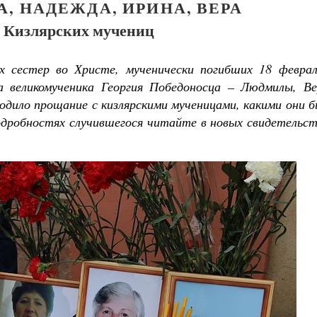
, НАДЕЖДА, ИРИНА, ВЕРА
 Кизлярских мучениц
х сестер во Христе, мученически погибших 18 феврал
а великомученика Георгия Победоносца – Людмилы, Ве
одило прощание с кизлярскими мученицами, какими они 
одробностях случившегося читайте в новых свидетельст