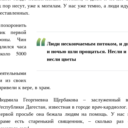
 пор несут, уже к могилам. У нас уже темно, а люди ид
реставленных.
похоронить
ник первой
роны. Чин
Люди нескончаемым потоком, и д
длился часа
и ночью шли прощаться. Несли и
около 5000
несли цветы
еятельными
и из своих
ривели к вере, в храм.
Людмила Георгиевна Щербакова – заслуженный в
Республики Дагестан, известная в городе врач-кардиолог
первой просьбе она бежала людям на помощь. У нас 
храме есть старенький священник, – сколько раз 