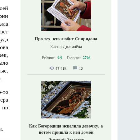
воей
они
ыла
вет
Про тех, кто любит Спиридона
уда
това
Елена Долгачёва
ек,
Рейтинг:
9.9
Голосов:
2796
ыло
37 419
13
ые,
ы.
-то
Вера
 по
Как Богородица исцелила девочку, а
н.
потом пришла к ней домой
Дмитрий Злодорев