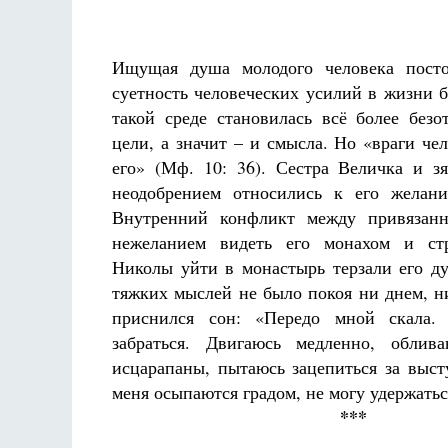
Ищущая душа молодого человека посто
суетность человеческих усилий в жизни б
такой среде становилась всё более безо
цели, а значит – и смысла. Но «враги че
его» (Мф. 10: 36). Сестра Величка и з
неодобрением относились к его желан
Внутренний конфликт между привязан
нежеланием видеть его монахом и ст
Николы уйти в монастырь терзали его д
тяжких мыслей не было покоя ни днем, 
приснился сон: «Передо мной скала.
забраться. Двигаюсь медленно, облив
исцарапаны, пытаюсь зацепиться за выст
меня осыпаются градом, не могу удержать
***