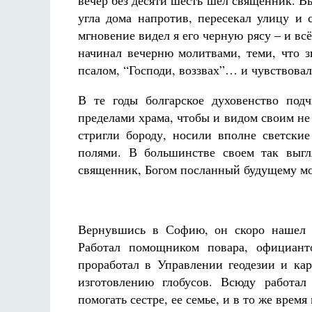
вечер без десяти шесть шел священник. Вы
угла дома напротив, пересекал улицу и
мгновение видел я его черную рясу – и всё
начинал вечерню молитвами, теми, что з
псалом, “Господи, воззвах”… и чувствовал
В те годы болгарское духовенство под
пределами храма, чтобы и видом своим не
стригли бороду, носили вполне светски
полями. В большинстве своем так выгл
священник, Богом посланный будущему мо
Вернувшись в Софию, он скоро нашел р
Работал помощником повара, официант
проработал в Управлении геодезии и кар
изготовлению глобусов. Всюду работал
помогать сестре, ее семье, и в то же врем