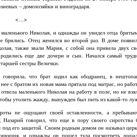
рзиевых – домохозяйки и виноградаря.
<…>
маленького Николая, и однажды он увидел отца бритым
е брились. Отец женился во второй раз. В доме появил
олая, также звали Мария, с собой она привела двух св
 родились еще две дочери и сын. Начался самый труд
 старшей сестры Велички.
я говорила, что брат ходил как ободранец, в нештопа
нее с братом их новая мама прятала под матрас, но рабо
отвела маленького Николая на работу в поле, но не взя
чтобы утолить жажду, вынужден был пить из какой-то лу
ироты не ощущают своей оставленности, а пребываю
 Назарий говорил, что еще в пору своего сиротства 
 под его защитой. Своим родным домом он называл церк
онюшня, и однажды он пошел туда посмотреть лошад