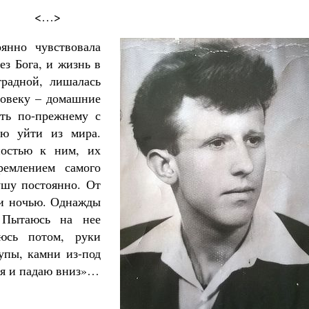
<…>
янно чувствовала
ез Бога, и жизнь в
традной, лишалась
ловеку – домашние
ять по-прежнему с
ию уйти из мира.
ностью к ним, их
ремлением самого
ушу постоянно. От
ни ночью. Однажды
 Пытаюсь на нее
аюсь потом, руки
упы, камни из-под
ся и падаю вниз»…