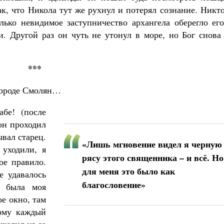
ак, что Никола тут же рухнул и потерял сознание. Никт
олько невидимое заступничество архангела оберегло ег
 Другой раз он чуть не утонул в море, но Бог снова 
***
 городе Смолян…
бе! (после
он проходил
ывал старец.
«Лишь мгновение видел я черную
 уходили, я
рясу этого священника – и всё. Но
ое правило.
для меня это было как
е удавалось
благословение»
й была моя
ое окно, там
рому каждый