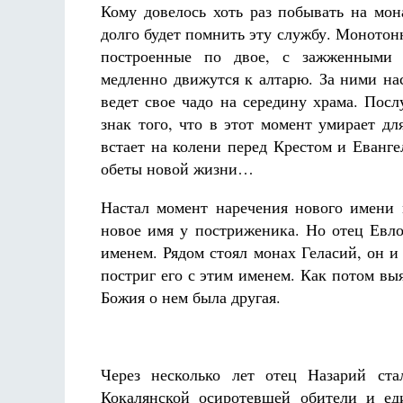
Кому довелось хоть раз побывать на мон
долго будет помнить эту службу. Монотон
построенные по двое, с зажженными 
медленно движутся к алтарю. За ними на
ведет свое чадо на середину храма. Пос
знак того, что в этот момент умирает д
встает на колени перед Крестом и Еванг
обеты новой жизни…
Настал момент наречения нового имени 
новое имя у постриженика. Но отец Евло
именем. Рядом стоял монах Геласий, он и
постриг его с этим именем. Как потом вы
Божия о нем была другая.
Через несколько лет отец Назарий ста
Кокалянской осиротевшей обители и ед