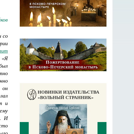
йков
 со
рии
лит
 «Я
был
тно
нно
 он
НОВИНКИ ИЗДАТЕЛЬСТВА
елал
«ВОЛЬНЫЙ СТРАННИК»
т и
ему
. И
сто
было