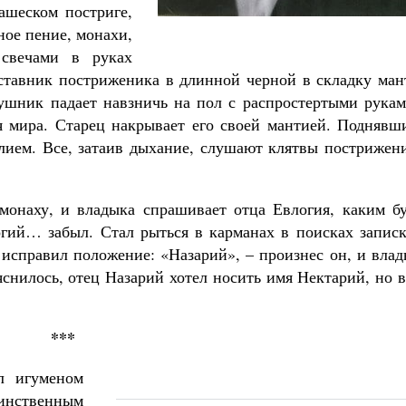
ашеском постриге,
ное пение, монахи,
свечами в руках
ставник постриженика в длинной черной в складку ман
лушник падает навзничь на пол с распростертыми рукам
ля мира. Старец накрывает его своей мантией. Поднявш
елием. Все, затаив дыхание, слушают клятвы пострижен
монаху, и владыка спрашивает отца Евлогия, каким бу
гий… забыл. Стал рыться в карманах в поисках записк
 исправил положение: «Назарий», – произнес он, и вла
яснилось, отец Назарий хотел носить имя Нектарий, но 
***
л игуменом
инственным