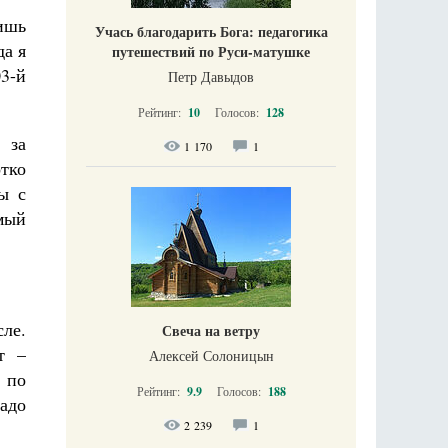
ишь
Учась благодарить Бога: педагогика
да я
путешествий по Руси-матушке
03-й
Петр Давыдов
Рейтинг:
10
Голосов:
128
 за
1 170
1
отко
ы с
мый
ле.
Свеча на ветру
т –
Алексей Солоницын
 по
Рейтинг:
9.9
Голосов:
188
адо
2 239
1