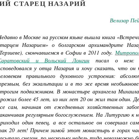
ИЙ СТАРЕЦ НАЗАРИЙ
Велизар Пе
Недавно в Москве на русском языке вышла книга
«Встречи
старцем Назарием»
о болгарском архимандрите Наза
(Терзиеве), скончавшемся в Софии в 2011 году.
Митропо
Саратовский и Вольский Лонгин
писал о нем:
исповедовался у отца Назария и хочу сказать, что он 
человеком правильного духовного устроения: абсолю
трезвым, без экзальтации и в то же время необыкнове
строгим подвижником. В монастыре архангела Михаила
прожил более 45 лет, из них лет 20 он жил там один. Д
все сам, начиная от ежедневных хозяйственных забо
заканчивая регулярным богослужением. На Литургию к н
приходил один певец, а все остальное он совершал сам
так 20 лет! Причем зимой этот монастырь в горах ча
засыпало снегом, по нескольку недель туда невозможно 