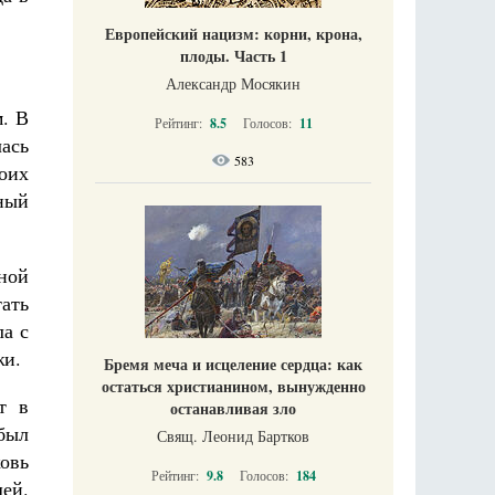
Европейский нацизм: корни, крона,
плоды. Часть 1
Александр Мосякин
. В
Рейтинг:
8.5
Голосов:
11
ась
583
оих
ный
ной
тать
ла с
жи.
Бремя меча и исцеление сердца: как
остаться христианином, вынужденно
т в
останавливая зло
был
Свящ. Леонид Бартков
овь
Рейтинг:
9.8
Голосов:
184
ей.