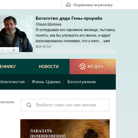
Подписаться на рассылку
Богатство дяди Гены-прораба
Ольга Шигина
Я оглядываю его скромное жилище, пытаюсь
понять, как бы улучшить его жизнь, и вдруг
разочарованно понимаю, что у него… уже
все есть!
ЕННИКУ
НОВОСТИ
МЕДИА
благочестия
|
Жизнь Церкви
|
Богослужение
спечатать