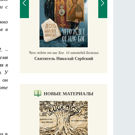
и с
нно
в в
П
Е
аучись у
2. –
Чего ждет от нас Бог. 10 заповедей Божиих
ремя
Святитель Николай Сербский
мя я
. У
, он
оте
НОВЫЕ МАТЕРИАЛЫ
да в