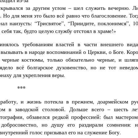
ходил из-за
 скрывался за другим углом – шел служить вечерню. Л
. Но для меня это было всё равно что благословение. Тог
нал наизусть: “Трисвятое”, “Приидите, поклонимся”, 1
 себя так, будто целую службу отстоял в храме!»
чинялось требованиям властей в части внешнего вида
 вызывать в народе воспоминаний о Церкви, о Боге. Кор
е черные костюмы, только обязательно черные, и шляп
ядело всё болгарское духовенство, но не тот неведо
наху для укрепления веры.
***
аботу, и жизнь потекла в прежнем, доармейском рус
ом в заводской столовой. Дольше всего – шесть ле
тографии, обзавелся редкой профессией: был мастером
 добросовестно, но душу его раздирали сомнения: н
я внутренний голос призывал его на служение Богу.