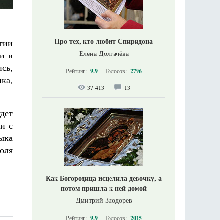
Про тех, кто любит Спиридона
тии
Елена Долгачёва
и в
ись,
Рейтинг:
9.9
Голосов:
2796
ика,
37 413
13
дет
и с
дыка
воля
Как Богородица исцелила девочку, а
потом пришла к ней домой
Дмитрий Злодорев
Рейтинг:
9.9
Голосов:
2015