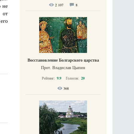
о не
2 107
8
о от
его
Восстановление Болгарского царства
Прот. Владислав Цыпин
Рейтинг:
9.9
Голосов:
20
368