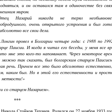
подняться, и он оставался там в одиночестве без связ
внешним миром.
Отец Назарий никогда не терял необыкнове
добродушного, очень открытого устроения и был гото
абсолютно все свои дела.
Великомученик Георгий Победоносец. Н
святого
 Лонгин провел в Болгарии четыре года: с 1988 по 199
Роман Котов
Как найти своё место в жизни
арце Паисии. И когда я читал его беседы, у меня все в
Кирилл Мурышев
 что мне это кого-то напоминает. Через некоторое вре
и можно так сказать, был болгарским старцем Паисием
зная речь. Причем все это было абсолютно естественно
им, каким был. Но в этой его естественности и прост
, меткости!»
и со старцем Назарием».
***
Никола Стойков Терзиев. Родился он 27 ноября 1933 го