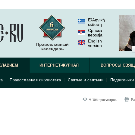
Ελληνική
έκδοση
Српска
верзиjа
English
Православный
version
календарь
СЛАВИЕМ
ИНТЕРНЕТ-ЖУРНАЛ
ВОПРОСЫ СВЯЩ
ка
|
Православная библиотека
|
Святые и святыни
|
Подвижники 
9 306 просмотров
Ра