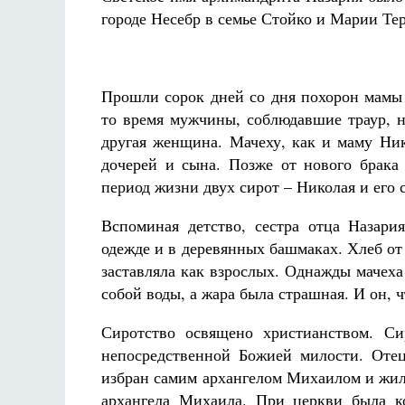
городе Несебр в семье Стойко и Марии Те
Прошли сорок дней со дня похорон мамы 
то время мужчины, соблюдавшие траур, н
другая женщина. Мачеху, как и маму Ник
дочерей и сына. Позже от нового брака
период жизни двух сирот – Николая и его
Вспоминая детство, сестра отца Назари
одежде и в деревянных башмаках. Хлеб от 
заставляла как взрослых. Однажды мачеха 
собой воды, а жара была страшная. И он, 
Сиротство освящено христианством. С
непосредственной Божией милости. Отец
избран самим архангелом Михаилом и жил
архангела Михаила. При церкви была к