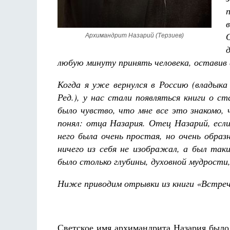
Архимандрит Назарий (Терзиев)
любую минуту принять человека, оставив 
Разлуки не будет
Когда я уже вернулся в Россию (владыка
Фредерика де Грааф
Ред.), у нас стали появляться книги о ст
было чувство, что мне все это знакомо,
понял: отца Назария. Отец Назарий, есл
него была очень простая, но очень обра
ничего из себя не изображал, а был так
было столько глубины, духовной мудрости
Ниже приводим отрывки из книги «Встреч
Светское имя архимандрита Назария было 