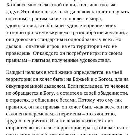
Хотелось много скотской пищи, а ел лишь сколько
дадут. Это обычное дело, когда человек хочет получать
по своим страстям какие-то прелести мира,
удовольствия, все большее удовлетворение своих
хотений при всем кажущемся разнообразии желаний, а
они довольно стандартны и однообразны у всех. Но
дьявол – опытный игрок, на его территории его не
проведешь. От каждого он потребует игры по своим
правилам – платы за полученные удовольствия.
Каждый человек в этой жизни определяется, на чьей
территории он хочет быть: на Божьей и с Богом, или на
оккупированной дьяволом. Если последнее, то человек
не обращается к Богу, а остается в своей обыденности,
в страстях, в общении с бесами. Потому что ему так
нравится, он так привык, он хочет быть «как все», он не
склонен к переменам, а перемены – это хлопотно,
трудно, неприятно. Или же человек изо всех сил
старается вырваться с территории врага, отбивается от
него всеми способами: молится, трудится, хватается за