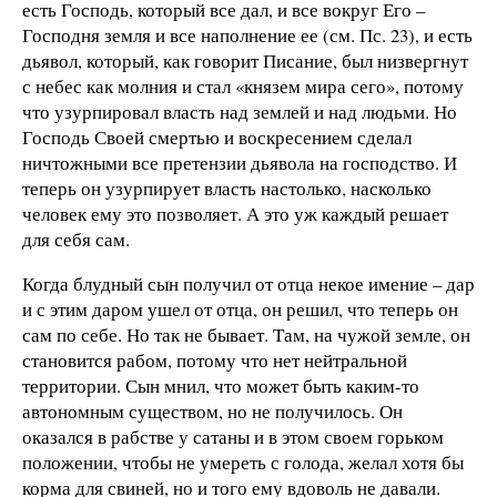
есть Господь, который все дал, и все вокруг Его –
Господня земля и все наполнение ее (см. Пс. 23), и есть
дьявол, который, как говорит Писание, был низвергнут
с небес как молния и стал «князем мира сего», потому
что узурпировал власть над землей и над людьми. Но
Господь Своей смертью и воскресением сделал
ничтожными все претензии дьявола на господство. И
теперь он узурпирует власть настолько, насколько
человек ему это позволяет. А это уж каждый решает
для себя сам.
Когда блудный сын получил от отца некое имение – дар
и с этим даром ушел от отца, он решил, что теперь он
сам по себе. Но так не бывает. Там, на чужой земле, он
становится рабом, потому что нет нейтральной
территории. Сын мнил, что может быть каким-то
автономным существом, но не получилось. Он
оказался в рабстве у сатаны и в этом своем горьком
положении, чтобы не умереть с голода, желал хотя бы
корма для свиней, но и того ему вдоволь не давали.