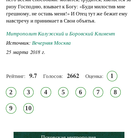
ризу Господню, взывает к Богу: «Буди милостив мне
грешному, не оставь меня!» И Отец тут же бежит ему
навстречу и принимает в Свои объятья.
Митрополит Калужский и Боровский Климент
Источник:
Вечерняя Москва
25 марта 2018 г.
9.7
2662
1
Рейтинг:
Голосов:
Оценка:
2
3
4
5
6
7
8
9
10
Псковская митрополия,