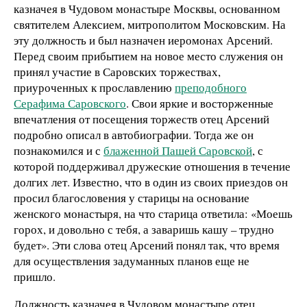
казначея в Чудовом монастыре Москвы, основанном
святителем Алексием, митрополитом Московским. На
эту должность и был назначен иеромонах Арсений.
Перед своим прибытием на новое место служения он
принял участие в Саровских торжествах,
приуроченных к прославлению
преподобного
Серафима Саровского
. Свои яркие и восторженные
впечатления от посещения торжеств отец Арсений
подробно описал в автобиографии. Тогда же он
познакомился и с
блаженной Пашей Саровской
, с
которой поддерживал дружеские отношения в течение
долгих лет. Известно, что в один из своих приездов он
просил благословения у старицы на основание
женского монастыря, на что старица ответила: «Моешь
горох, и довольно с тебя, а заваришь кашу – трудно
будет». Эти слова отец Арсений понял так, что время
для осуществления задуманных планов еще не
пришло.
Должность казначея в Чудовом монастыре отец