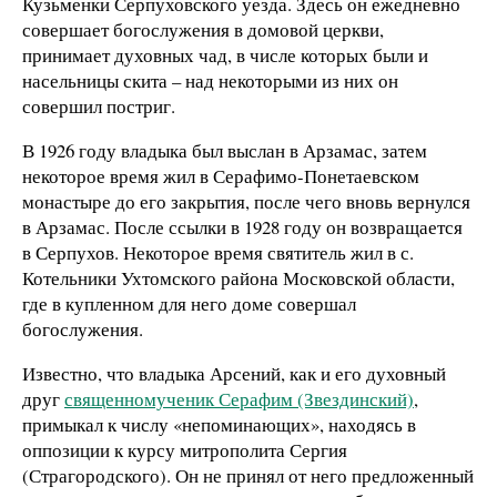
Кузьменки Серпуховского уезда. Здесь он ежедневно
совершает богослужения в домовой церкви,
принимает духовных чад, в числе которых были и
насельницы скита – над некоторыми из них он
совершил постриг.
В 1926 году владыка был выслан в Арзамас, затем
некоторое время жил в Серафимо-Понетаевском
монастыре до его закрытия, после чего вновь вернулся
в Арзамас. После ссылки в 1928 году он возвращается
в Серпухов. Некоторое время святитель жил в с.
Котельники Ухтомского района Московской области,
где в купленном для него доме совершал
богослужения.
Известно, что владыка Арсений, как и его духовный
друг
священномученик Серафим (Звездинский)
,
примыкал к числу «непоминающих», находясь в
оппозиции к курсу митрополита Сергия
(Страгородского). Он не принял от него предложенный