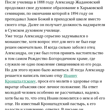
После училища в 1888 году Александр Жадановский
продолжил свое духовное образование в Харьковской
семинарии, по окончании которой в 1894 году он
преподавал Закон Божий в приходской школе вместо
своего отца. Далее он получает должность надзирателя
в Сумском духовном училище.
Уже тогда Александр серьезно задумывался о
монашестве, хотя вопрос этот для него не был еще
решен окончательно. И когда сильно заболел отец
Александра, он уже был готов принять настоятельство
в том самом Рождество-Богородичном храме, где
служило не одно поколение священников из его рода.
Но для этого нужно было жениться. И тогда Александр
решается написать письмо отцу
Иоанну
Кронштадтскому
, прося его молитв о здоровье отца и
вкратце объясняя свое личное положение. На ответ
молодой человек особенно не рассчитывал, надеясь
хотя бы на то, что отец Иоанн помолится о нем и об его
отце. Но известный Кронштадтский пастырь, к его
радости и удивлению, ответил. В письме он