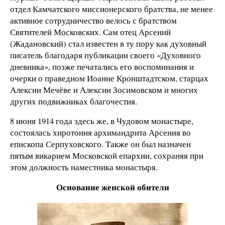
отдел Камчатского миссионерского братства, не менее
активное сотрудничество велось с братством
Святителей Московских. Сам отец Арсений
(Жадановский) стал известен в ту пору как духовный
писатель благодаря публикации своего «Духовного
дневника», позже печатались его воспоминания и
очерки о праведном Иоанне Кронштадтском, старцах
Алексии Мечёве и Алексии Зосимовском и многих
других подвижниках благочестия.
8 июня 1914 года здесь же, в Чудовом монастыре,
состоялась хиротония архимандрита Арсения во
епископа Серпуховского. Также он был назначен
пятым викарием Московской епархии, сохраняя при
этом должность наместника монастыря.
Основание женской обители