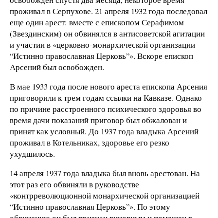
проживал в Серпухове. 21 апреля 1932 года последовал
еще один арест: вместе с епископом Серафимом
(Звездинским) он обвинялся в антисоветской агитации
и участии в «церковно-монархической организации
“Истинно православная Церковь”». Вскоре епископ
Арсений был освобожден.
В мае 1933 года после нового ареста епископа Арсения
приговорили к трем годам ссылки на Кавказе. Однако
по причине расстроенного психического здоровья во
время дачи показаний приговор был обжалован и
принят как условный. До 1937 года владыка Арсений
проживал в Котельниках, здоровье его резко
ухудшилось.
14 апреля 1937 года владыка был вновь арестован. На
этот раз его обвиняли в руководстве
«контрреволюционной монархической организацией
“Истинно православная Церковь”». По этому
обвинению он был признан виновным и помещен в