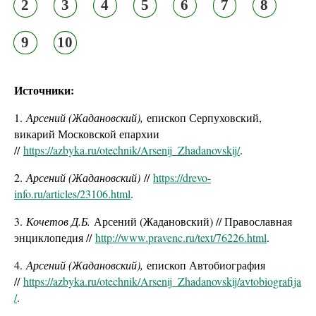
2
3
4
5
6
7
8
9
10
Источники:
1.
Арсений (Жадановский),
епископ Серпуховский,
викарий Московской епархии
//
https://azbyka.ru/otechnik/Arsenij_Zhadanovskij/
.
2.
Арсений (Жадановский)
//
https://drevo-
info.ru/articles/23106.html
.
3.
Кочетов Д.Б.
Арсений (Жадановский) // Православная
энциклопедия //
http://www.pravenc.ru/text/76226.html
.
4.
Арсений (Жадановский),
епископ Автобиография
//
https://azbyka.ru/otechnik/Arsenij_Zhadanovskij/avtobiografija
/
.