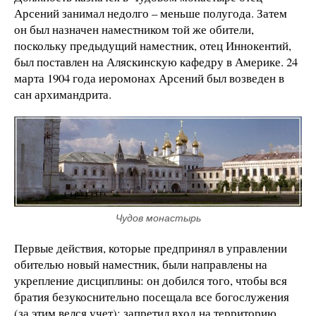
Арсений занимал недолго – меньше полугода. Затем
он был назначен наместником той же обители,
поскольку предыдущий наместник, отец Иннокентий,
был поставлен на Аляскинскую кафедру в Америке. 24
марта 1904 года иеромонах Арсений был возведен в
сан архимандрита.
Чудов монастырь
Первые действия, которые предпринял в управлении
обителью новый наместник, были направлены на
укрепление дисциплины: он добился того, чтобы вся
братия безукоснительно посещала все богослужения
(за этим велся учет); запретил вход на территорию