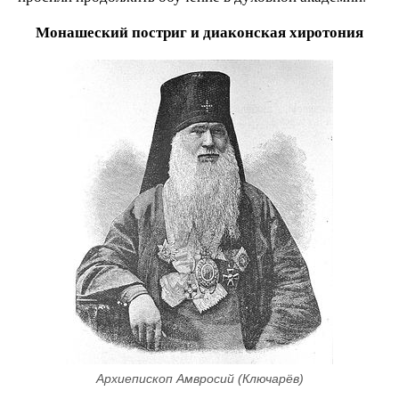
Монашеский постриг и диаконская хиротония
​Архиепископ Амвросий (Ключарёв)