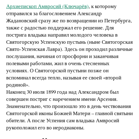
Архиепископ Амвросий (Ключарёв)
, к которому
отправился за благословением Александр
Жадановский сразу же по возвращении из Петербурга,
также с радостью поддержал его решение. Для
пострига владыка направил молодого человека в
Святогорскую Успенскую пустынь (ныне Святогорская
Свято-Успенская Лавра). Здесь он проходил различные
послушания, начиная от просфорни и заканчивая
полевыми работами, жил в очень стесненных
условиях. О Святогорской пустыни позже он
вспоминал всегда тепло, называя ее своей «второй
родиной».
Наконец 30 июля 1899 года над Александром был
совершен постриг с наречением имени Арсения.
Знаменательно, что произошло это в день чествования
Святогорской иконы Божией Матери – главной святыни
обители. А после Успения сам владыка Амвросий
рукоположил его во иеродиаконы.