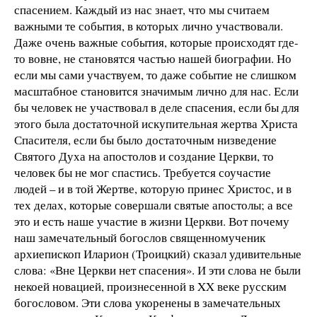
спасением. Каждый из нас знает, что мы считаем
важными те события, в которых лично участвовали.
Даже очень важные события, которые происходят где-
то вовне, не становятся частью нашей биографии. Но
если мы сами участвуем, то даже событие не слишком
масштабное становится значимым лично для нас. Если
бы человек не участвовал в деле спасения, если бы для
этого была достаточной искупительная жертва Христа
Спасителя, если бы было достаточным низведение
Святого Духа на апостолов и создание Церкви, то
человек бы не мог спастись. Требуется соучастие
людей – и в той Жертве, которую принес Христос, и в
тех делах, которые совершали святые апостолы; а все
это и есть наше участие в жизни Церкви. Вот почему
наш замечательный богослов священномученик
архиепископ Иларион (Троицкий) сказал удивительные
слова: «Вне Церкви нет спасения». И эти слова не были
некоей новацией, произнесенной в XX веке русским
богословом. Эти слова укоренены в замечательных