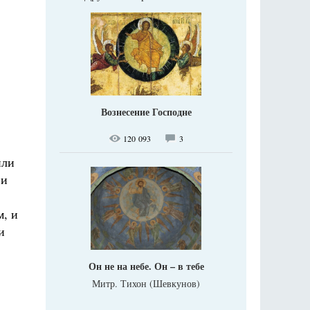
Вознесение Господне
120 093
3
или
 и
м, и
и
Он не на небе. Он – в тебе
Митр. Тихон (Шевкунов)