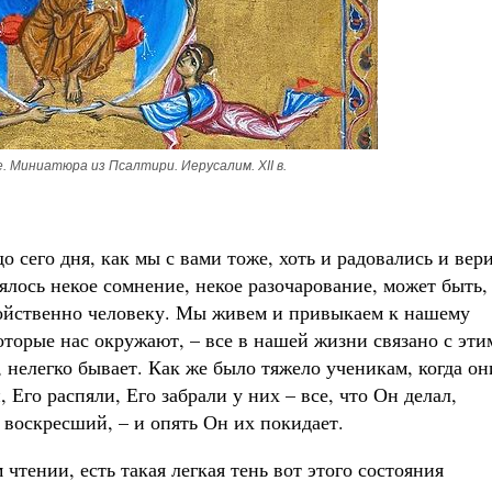
. Миниатюра из Псалтири. Иерусалим. XII в.
о сего дня, как мы с вами тоже, хоть и радовались и вер
лялось некое сомнение, некое разочарование, может быть,
войственно человеку. Мы живем и привыкаем к нашему
оторые нас окружают, – все в нашей жизни связано с эти
, нелегко бывает. Как же было тяжело ученикам, когда он
 Его распяли, Его забрали у них – все, что Он делал,
, воскресший, – и опять Он их покидает.
чтении, есть такая легкая тень вот этого состояния