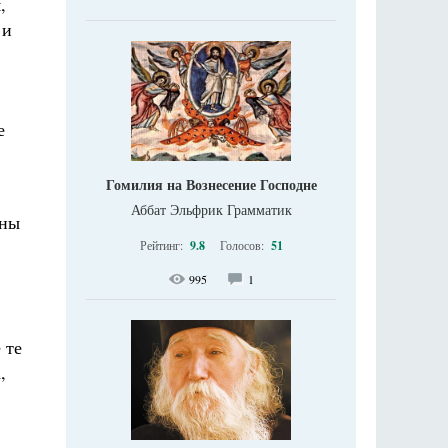
,
 и
е
Гомилия на Вознесение Господне
Аббат Эльфрик Грамматик
жны
Рейтинг:
9.8
Голосов:
51
995
1
 те
,