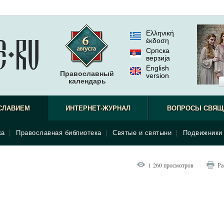
Ελληνική
έκδοση
Српска
верзиjа
English
Православный
version
календарь
СЛАВИЕМ
ИНТЕРНЕТ-ЖУРНАЛ
ВОПРОСЫ СВЯЩ
ка
|
Православная библиотека
|
Святые и святыни
|
Подвижники 
1 260 просмотров
Ра