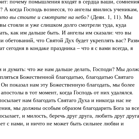
орит: почему помышления входят в сердца ваши, сомнения
? А когда Господь вознесся, то ангелы явились ученикам,
что вы стоите и смотрите на небо?
(Деян. 1, 11). Мы
ы стояли и уже слишком долго смотрели туда, куда
лать, как им дальше быть. И ангелы им сказали: что вы
и обетований, что Святой Дух будет укреплять вас? Разв
т сегодня в кондаке праздника – что я с вами всегда, я
 и думать: что же нам дальше делать, Господи? Мы дол
епляться Божественной благодатью, благодатью Святаго
 Он показал нам эту Божественную благодать, мы более
постолы в тот момент, когда Господь от них удалялся.
посылает нам благодать Святаго Духа и никогда нас не
сения, мы должны особым образом благодарить Бога за все
сылает, и милость, беречь друг друга, любить друг друга
ает с нами, и ничто не может быть сильнее любви и