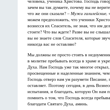
человека, ученика Христова. Господь гов
зачем вы так думаете, почему вы не верите
что же они сказали? –
Мужи галилейские, 
можем предположить, что ученики Христов
вознесся их Спаситель, не зная, что им де
стоите? Что вы ждете? Разве вы не слышал
вы не знаете слов Спасителя, которые звуча
никогда вас не оставляю?
Мы должны не просто стоять в недоумении
в молитве пребывать всегда в храме и укр
Духа. Нам Господь уже так многое открыл,
просвещенные и наделенные знанием, чем а
Господь отверз нам ум разумети Писание, 
оставляет. Поэтому сегодня, в день Возне
испытания, и благодать, которую Он нам по
помнить о том, что Господь всегда пребыв
благодати Святаго Духа, аминь.