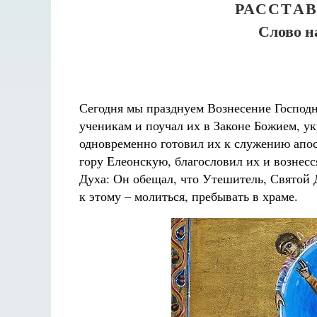
РАССТА
Слово н
Сегодня мы празднуем Вознесение Господн
ученикам и поучал их в Законе Божием, ук
одновременно готовил их к служению апос
гору Елеонскую, благословил их и вознесс
Духа: Он обещал, что Утешитель, Святой 
Разлуки не будет
к этому – молиться, пребывать в храме.
Фредерика де Грааф