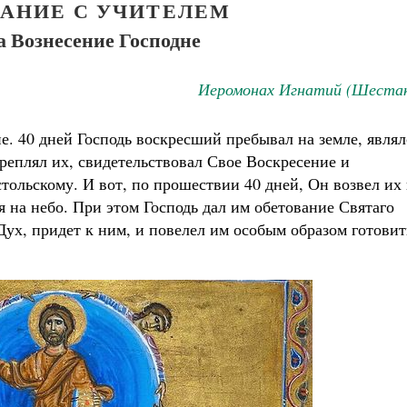
ВАНИЕ С УЧИТЕЛЕМ
а Вознесение Господне
Иеромонах Игнатий (Шестак
е. 40 дней Господь воскресший пребывал на земле, являл
реплял их, свидетельствовал Свое Воскресение и
тольскому. И вот, по прошествии 40 дней, Он возвел их
я на небо. При этом Господь дал им обетование Святаго
Великомученик Георгий Победоносец. Н
Дух, придет к ним, и повелел им особым образом готовит
святого
Роман Котов
Как найти своё место в жизни
Кирилл Мурышев