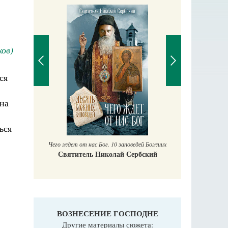
ов)
ся
 на
П
Е
аучись у
ься
Чего ждет от нас Бог. 10 заповедей Божиих
Святитель Николай Сербский
ВОЗНЕСЕНИЕ ГОСПОДНЕ
Другие материалы сюжета: