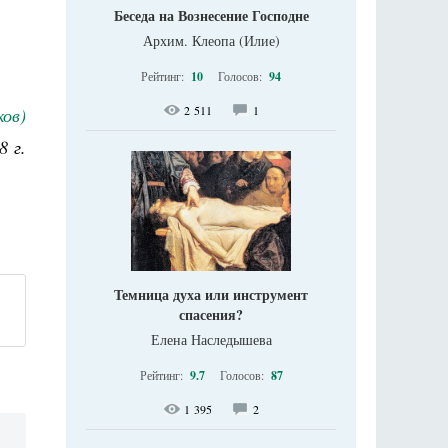
Беседа на Вознесение Господне
Архим. Клеопа (Илие)
Рейтинг:
10
Голосов:
94
2 511
1
ов)
8 г.
Темница духа или инструмент
спасения?
Елена Наследышева
Рейтинг:
9.7
Голосов:
87
1 395
2