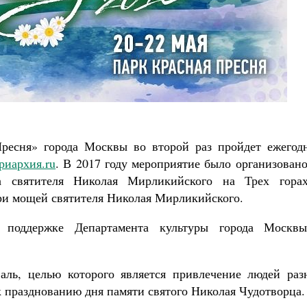
Роман Котов
к найти своё место в жизни
Кирилл Мурышев
Пресня» города Москвы во второй раз пройдет ежегод
риархия.ru
. В 2017 году мероприятие было организован
ма святителя Николая Мирликийского на Трех гора
ри мощей святителя Николая Мирликийского.
 поддержке Департамента культуры города Москв
аль, целью которого является привлечение людей раз
 празднованию дня памяти святого Николая Чудотворца.