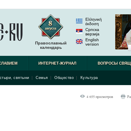
Ελληνική
έκδοση
Српска
верзиjа
English
Православный
version
календарь
СЛАВИЕМ
ИНТЕРНЕТ-ЖУРНАЛ
ВОПРОСЫ СВЯЩ
стыри, святыни
|
Семья
|
Общество
|
Культура
4 655 просмотров
Ра