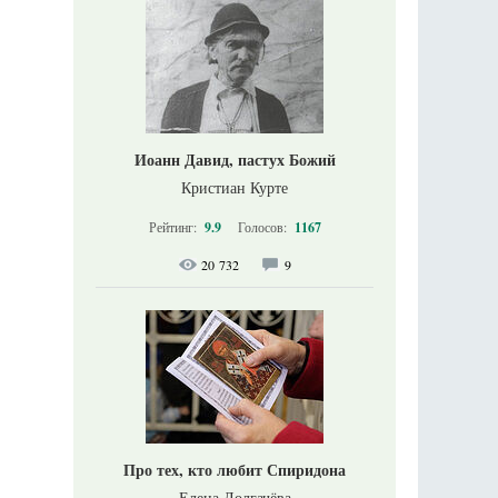
Иоанн Давид, пастух Божий
Кристиан Курте
Рейтинг:
9.9
Голосов:
1167
20 732
9
Про тех, кто любит Спиридона
Елена Долгачёва