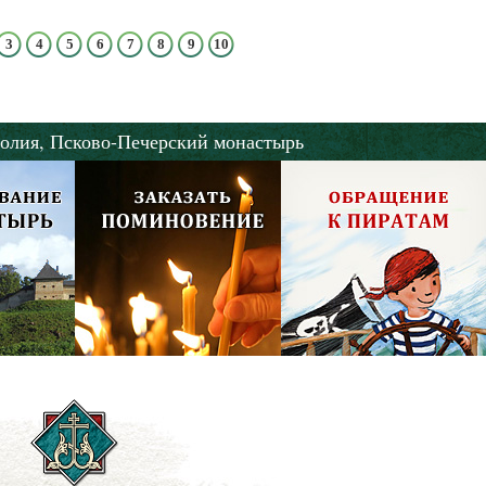
3
4
5
6
7
8
9
10
олия,
Псково-Печерский монастырь