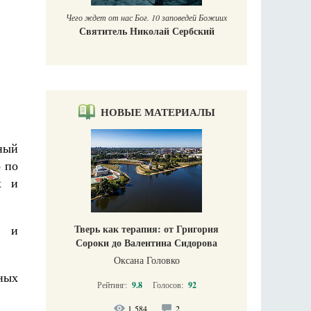
Чего ждет от нас Бог. 10 заповедей Божиих
Святитель Николай Сербский
НОВЫЕ МАТЕРИАЛЫ
ный
о по
х и
ы и
Тверь как терапия: от Григория
Сороки до Валентина Сидорова
Оксана Головко
ных
Рейтинг:
9.8
Голосов:
92
1 584
2