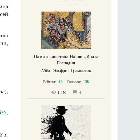
ица
сей
нию
ии,
Память апостола Иакова, брата
Господня
Аббат Эльфрик Грамматик
Рейтинг:
10
Голосов:
138
а),
1 450
4
635
,
8 г.