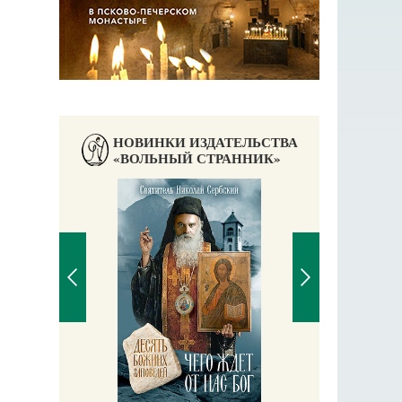
НОВИНКИ ИЗДАТЕЛЬСТВА
«ВОЛЬНЫЙ СТРАННИК»
Пра
Ека
чись у