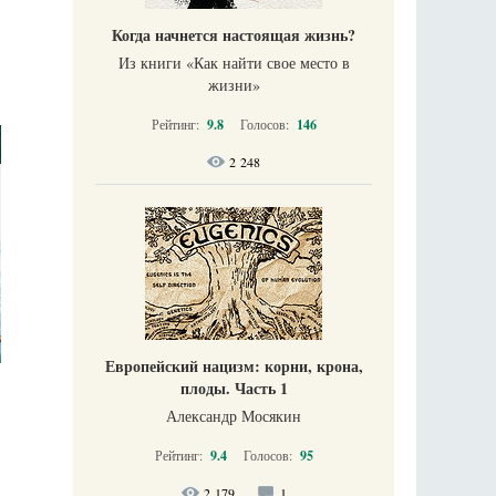
Когда начнется настоящая жизнь?
Из книги «Как найти свое место в
жизни​»
Рейтинг:
9.8
Голосов:
146
2 248
Европейский нацизм: корни, крона,
плоды. Часть 1
Александр Мосякин
Рейтинг:
9.4
Голосов:
95
2 179
1