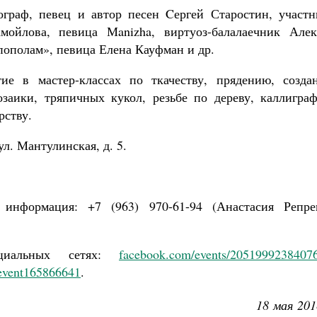
ограф, певец и автор песен Cергей Старостин, участн
ойлова, певица Мanizha, виртуоз-балалаечник Алек
пополам», певица Елена Кауфман и др.
ие в мастер-классах по ткачеству, прядению, созда
заики, тряпичных кукол, резьбе по дереву, каллиграф
рству.
. Мантулинская, д. 5.
нформация: +7 (963) 970-61-94 (Анастасия Репрев
циальных сетях:
facebook.com/events/2051999238407
/event165866641
.
18 мая 201