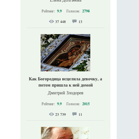
Рейтинг:
9.9
Голосов:
2798
37 448
13
Как Богородица исцелила девочку, а
потом пришла к ней домой
Дмитрий Злодорев
Рейтинг:
9.9
Голосов:
2015
23 739
11