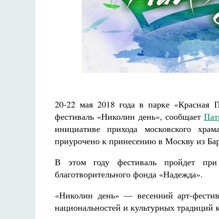
Разлуки не будет
Фредерика де Грааф
Ка
20-22 мая 2018 года в парке «Красная 
фестиваль «Николин день», сообщает
Пат
инициативе прихода московского хра
приурочено к принесению в Москву из Ба
В этом году фестиваль пройдет при
благотворительного фонда «Надежда».
«Николин день» — весенний арт-фестив
национальностей и культурных традиций к