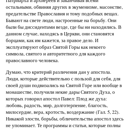
Патриарха и архиереев и заканчивая всеми
остальными, обвиняя других в экуменизме, масонстве,
предательстве Православия и тому подобных вещах.
Бывают на свете люди, настроенные на борьбу. Они
были бы диссидентами везде, где бы ни находились. В
данном случае, находясь в Церкви, они становятся
борцами, как им кажется, за правое дело. И
эксплуатируют образ Святой Горы как некоего
символа, святого и авторитетного для каждого
православного человека.
Думаю, что критерий различения дан у апостола.
Люди, которые действительно с пользой для себя, для
своей души подвизались на Святой Горе или вообще в
монашестве, получили некие дары Святого Духа, о
которых говорил апостол Павел: Плод же духа:
любовь, радость, мир, долготерпение, благость,
милосердие, вера, кротость, воздержание (Гал. 5, 22).
Никакой злости, борьбы, обличительства апостол здесь
не упоминает. Те программы и статьи, которые полны