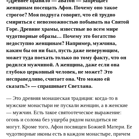
«Древнее правило — аватон — запрещает
женщинам посещать Афон. Почему оно такое
строгое? Моя подруга говорит, что ей трудно
смириться с невозможностью побывать на Святой
Горе. Древние храмы, известные во всем мире
чудотворные образы… Почему это богатство
недоступно женщинам? Например, мужчина,
каким бы он ни был, пусть даже неверующим,
может туда поехать только по тому факту, что он
родился мужчиной. А женщина, даже если она
глубоко церковный человек, не может? Это
несправедливо, считает она. Что можно ей
сказать?» — спрашивает Светлана.
— Это древняя монашеская традиция: когда-то в
мужские монастыри не пускали женщин, а в женские
— мужчин. Есть такое святоотеческое выражение:
огонь и солома без ущерба рядом находиться не
могут. Кроме того, Афон посвящен Божией Матери. Ее
чудотворные иконы есть в каждом монастыре, причем