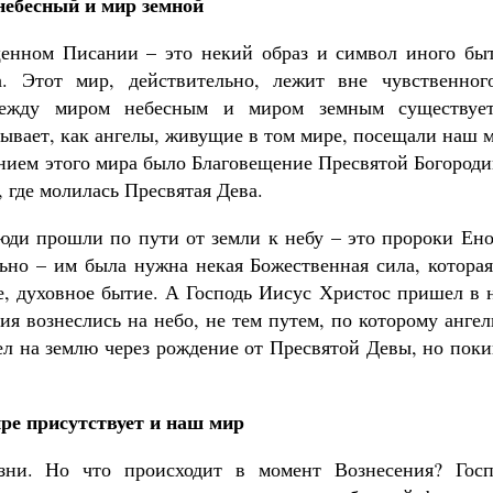
ебесный и мир земной
щенном Писании – это некий образ и символ иного быт
а. Этот мир, действительно, лежит вне чувственног
 между миром небесным и миром земным существуе
зывает, как ангелы, живущие в том мире, посещали наш 
нием этого мира было Благовещение Пресвятой Богороди
 где молилась Пресвятая Дева.
люди прошли по пути от земли к небу – это пророки Ен
льно – им была нужна некая Божественная сила, котора
ое, духовное бытие. А Господь Иисус Христос пришел в
ия вознеслись на небо, не тем путем, по которому анге
ел на землю через рождение от Пресвятой Девы, но пок
ре присутствует и наш мир
ни. Но что происходит в момент Вознесения? Госп