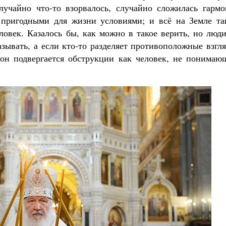
лучайно что-то взорвалось, случайно сложилась гармо
Роман Котов
Как найти своё место в жизни
е пригодными для жизни условиями; и всё на Земле та
Кирилл Мурышев
ловек. Казалось бы, как можно в такое верить, но люд
азывать, а если кто-то разделяет противоположные взгл
 он подвергается обструкции как человек, не понимаю