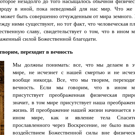
которое незадолго до того насыщалось обычной физичес
роду в иной, пока неведомый для нас мир. Что же 
не может быть совершенно отчужденным от мира земного
ежду ними существуют, но тот факт, что человеческая п
ственную славу, свидетельствует о том, что в ином м
раженный силой Божественной благодати.
творим, переходит в вечность
Мы должны понимать: все, что мы делаем в э
мире, не исчезнет с нашей смертью и не исчез
вообще никогда. Все, что мы творим, переходи
вечность. Если мы говорим, что в ином м
присутствует преображенная физическая приро
значит, в том мире присутствует наша преображе
жизнь. И преображение нашей жизни начинается н
ином мире, как и явление тела Спасите
прославленного через Воскресение, не было вызв
воздействием Божественной силы вне физическ