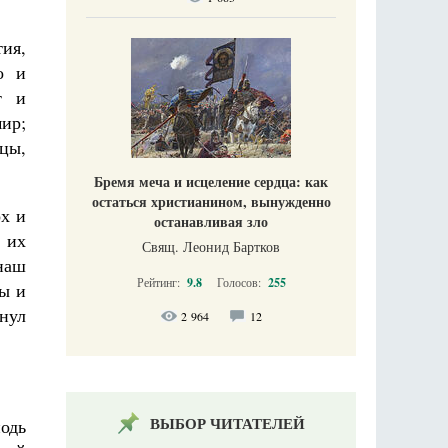
ия,
о и
т и
мир;
цы,
Бремя меча и исцеление сердца: как
остаться христианином, вынужденно
ох и
останавливая зло
я их
Свящ. Леонид Бартков
 наш
Рейтинг:
9.8
Голосов:
255
лы и
инул
2 964
12
ВЫБОР ЧИТАТЕЛЕЙ
одь