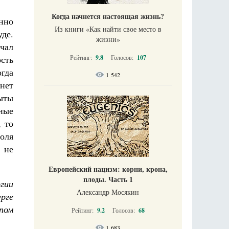
Когда начнется настоящая жизнь?
нно
Из книги «Как найти свое место в
де.
жизни​»
чал
ость
Рейтинг:
9.8
Голосов:
107
гда
1 542
нет
рыты
ьные
, то
оля
 не
Европейский нацизм: корни, крона,
плоды. Часть 1
гии
Александр Мосякин
урге
епом
Рейтинг:
9.2
Голосов:
68
1 683