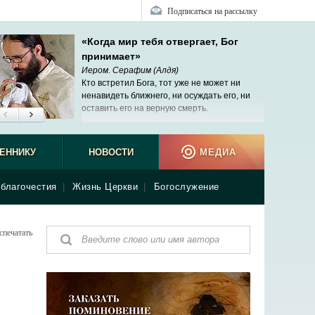
Подписаться на рассылку
«Когда мир тебя отвергает, Бог
принимает»
Иером. Серафим (Алдя)
Кто встретил Бога, тот уже не может ни
ненавидеть ближнего, ни осуждать его, ни
оставить его на верную смерть.
ЕННИКУ
НОВОСТИ
МЕДИА
благочестия
|
Жизнь Церкви
|
Богослужение
спечатать