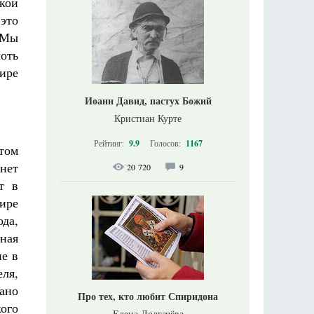
кой
это
. Мы
лоть
ире
Иоанн Давид, пастух Божий
Кристиан Курте
Рейтинг:
9.9
Голосов:
1167
том
нет
20 720
9
т в
ире
да,
нная
е в
ля,
ано
Про тех, кто любит Спиридона
ого
Елена Долгачёва