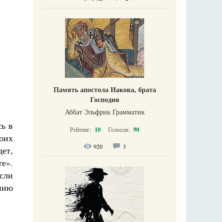
Память апостола Иакова, брата
Господня
Аббат Эльфрик Грамматик
сь в
Рейтинг:
10
Голосов:
90
моих
920
3
дет,
е».
сли
ению