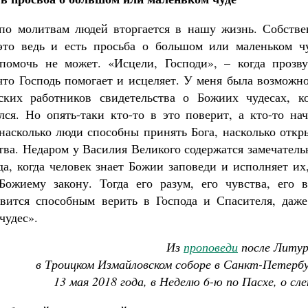
 по молитвам людей вторгается в нашу жизнь. Собстве
это ведь и есть просьба о большом или маленьком чу
помочь не может. «Исцели, Господи», – когда прозву
что Господь помогает и исцеляет. У меня была возможн
их работников свидетельства о Божиих чудесах, ко
ся. Но опять-таки кто-то в это поверит, а кто-то нач
, насколько люди способны принять Бога, насколько отк
ства. Недаром у Василия Великого содержатся замечател
а, когда человек знает Божии заповеди и исполняет их
Божиему закону. Тогда его разум, его чувства, его в
овится способным верить в Господа и Спасителя, даже
чудес».
Из
проповеди
после Литур
в Троицком Измайловском соборе в Санкт-Петерб
13 мая 2018 года, в Неделю 6-ю по Пасхе, о сл