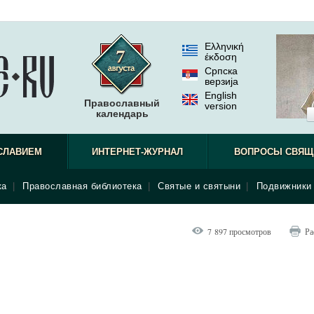
Ελληνική
έκδοση
Српска
верзиjа
English
Православный
version
календарь
СЛАВИЕМ
ИНТЕРНЕТ-ЖУРНАЛ
ВОПРОСЫ СВЯЩ
ка
|
Православная библиотека
|
Святые и святыни
|
Подвижники 
7 897 просмотров
Ра