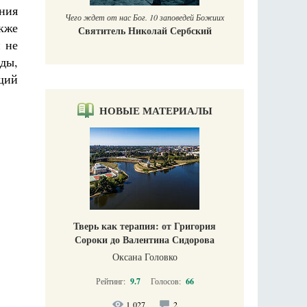
ния
Чего ждет от нас Бог. 10 заповедей Божиих
кже
Святитель Николай Сербский
и не
яды,
щий
НОВЫЕ МАТЕРИАЛЫ
Тверь как терапия: от Григория
Сороки до Валентина Сидорова
Оксана Головко
Рейтинг:
9.7
Голосов:
66
1 027
2