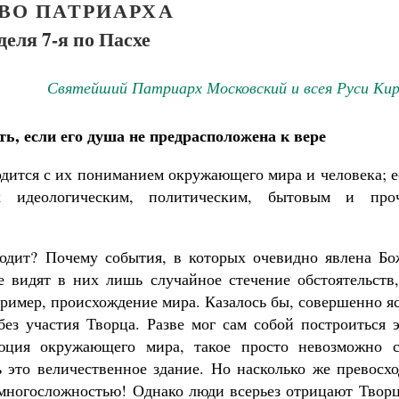
ВО ПАТРИАРХА
деля 7-я по Пасхе
Святейший Патриарх Московский и всея Руси Кир
ть, если его душа не предрасположена к вере
одится с их пониманием окружающего мира и человека; 
х идеологическим, политическим, бытовым и про
ходит? Почему события, в которых очевидно явлена Бо
е видят в них лишь случайное стечение обстоятельств,
ример, происхождение мира. Казалось бы, совершенно я
ез участия Творца. Разве мог сам собой построиться э
юция окружающего мира, такое просто невозможно с
ь это величественное здание. Но насколько же превосх
Великомученик Георгий Победоносец. Н
е многосложностью! Однако люди всерьез отрицают Твор
святого