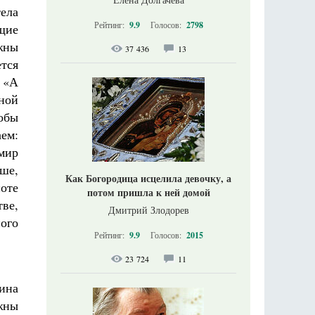
тела
Рейтинг:
9.9
Голосов:
2798
ущие
жны
37 436
13
тся
 «А
ной
обы
ем:
мир
ше,
Как Богородица исцелила девочку, а
оте
потом пришла к ней домой
ве,
Дмитрий Злодорев
ого
Рейтинг:
9.9
Голосов:
2015
23 724
11
ина
жны