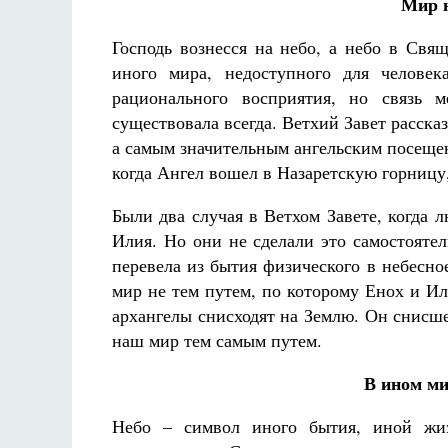
Мир н
Господь вознесся на небо, а небо в Свя
иного мира, недоступного для человек
рационального восприятия, но связь
существовала всегда. Ветхий Завет расска
а самым значительным ангельским посеще
когда Ангел вошел в Назаретскую горницу,
Были два случая в Ветхом Завете, когда 
Илия. Но они не сделали это самостояте
перевела из бытия физического в небесн
мир не тем путем, по которому Енох и Ил
архангелы снисходят на Землю. Он снисш
наш мир тем самым путем.
В ином ми
Небо – символ иного бытия, иной жиз