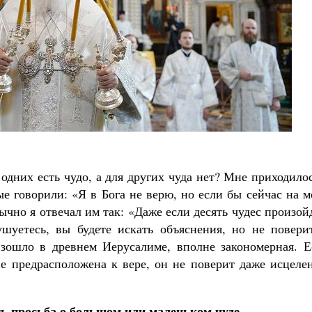
 одних есть чудо, а для других чуда нет? Мне приходило
ые говорили: «Я в Бога не верю, но если бы сейчас на 
ычно я отвечал им так: «Даже если десять чудес произой
шуетесь, вы будете искать объяснения, но не поверит
изошло в древнем Иерусалиме, вполне закономерная. Е
 не предрасположена к вере, он не поверит даже исцел
ть просьба о большом или маленьком чуде