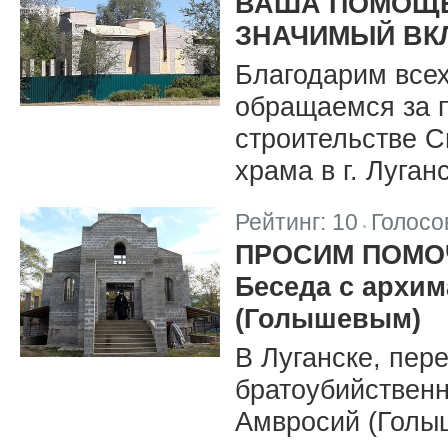
ВАША ПОМОЩЬ 
ЗНАЧИМЫЙ ВК
Благодарим все
обращаемся за 
строительстве С
храма в г. Луган
Рейтинг:
10
Голосо
|
ПРОСИМ ПОМО
Беседа с архи
(Голышевым)
В Луганске, пе
братоубийствен
Амвросий (Голыш